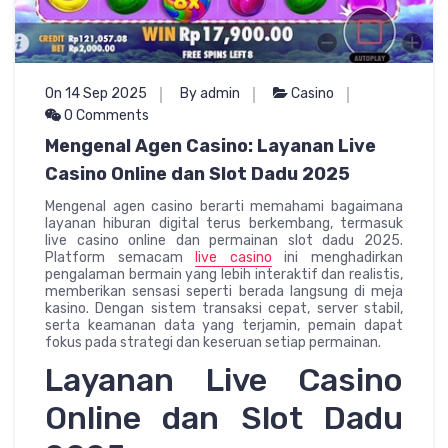
On 14 Sep 2025
By admin
Casino
0 Comments
Mengenal Agen Casino: Layanan Live
Casino Online dan Slot Dadu 2025
Mengenal agen casino berarti memahami bagaimana
layanan hiburan digital terus berkembang, termasuk
live casino online dan permainan slot dadu 2025.
Platform semacam
live casino
ini menghadirkan
pengalaman bermain yang lebih interaktif dan realistis,
memberikan sensasi seperti berada langsung di meja
kasino. Dengan sistem transaksi cepat, server stabil,
serta keamanan data yang terjamin, pemain dapat
fokus pada strategi dan keseruan setiap permainan.
Layanan Live Casino
Online dan Slot Dadu