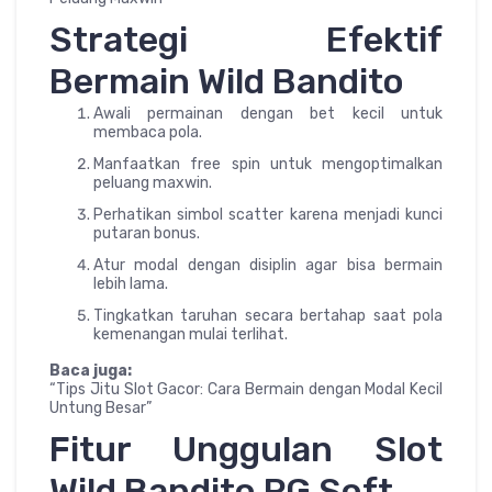
Strategi Efektif
Bermain Wild Bandito
Awali permainan dengan bet kecil untuk
membaca pola.
Manfaatkan free spin untuk mengoptimalkan
peluang maxwin.
Perhatikan simbol scatter karena menjadi kunci
putaran bonus.
Atur modal dengan disiplin agar bisa bermain
lebih lama.
Tingkatkan taruhan secara bertahap saat pola
kemenangan mulai terlihat.
Baca juga:
“Tips Jitu Slot Gacor: Cara Bermain dengan Modal Kecil
Untung Besar”
Fitur Unggulan Slot
Wild Bandito PG Soft