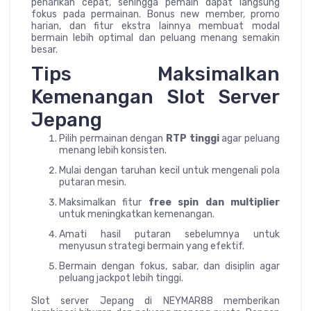
penarikan cepat, sehingga pemain dapat langsung
fokus pada permainan. Bonus new member, promo
harian, dan fitur ekstra lainnya membuat modal
bermain lebih optimal dan peluang menang semakin
besar.
Tips Maksimalkan
Kemenangan Slot Server
Jepang
Pilih permainan dengan
RTP tinggi
agar peluang
menang lebih konsisten.
Mulai dengan taruhan kecil untuk mengenali pola
putaran mesin.
Maksimalkan fitur
free spin dan multiplier
untuk meningkatkan kemenangan.
Amati hasil putaran sebelumnya untuk
menyusun strategi bermain yang efektif.
Bermain dengan fokus, sabar, dan disiplin agar
peluang jackpot lebih tinggi.
Slot server Jepang di NEYMAR88 memberikan