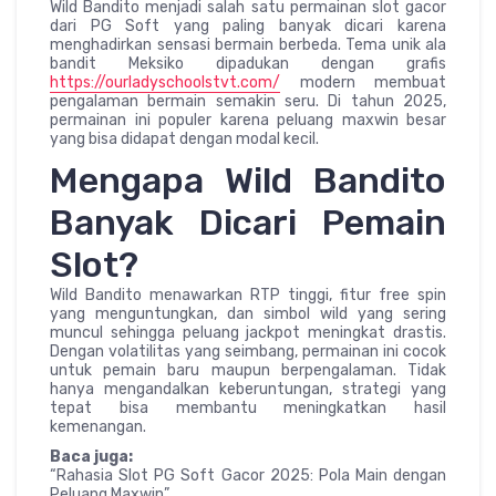
Wild Bandito menjadi salah satu permainan slot gacor
dari PG Soft yang paling banyak dicari karena
menghadirkan sensasi bermain berbeda. Tema unik ala
bandit Meksiko dipadukan dengan grafis
https://ourladyschoolstvt.com/
modern membuat
pengalaman bermain semakin seru. Di tahun 2025,
permainan ini populer karena peluang maxwin besar
yang bisa didapat dengan modal kecil.
Mengapa Wild Bandito
Banyak Dicari Pemain
Slot?
Wild Bandito menawarkan RTP tinggi, fitur free spin
yang menguntungkan, dan simbol wild yang sering
muncul sehingga peluang jackpot meningkat drastis.
Dengan volatilitas yang seimbang, permainan ini cocok
untuk pemain baru maupun berpengalaman. Tidak
hanya mengandalkan keberuntungan, strategi yang
tepat bisa membantu meningkatkan hasil
kemenangan.
Baca juga:
“Rahasia Slot PG Soft Gacor 2025: Pola Main dengan
Peluang Maxwin”