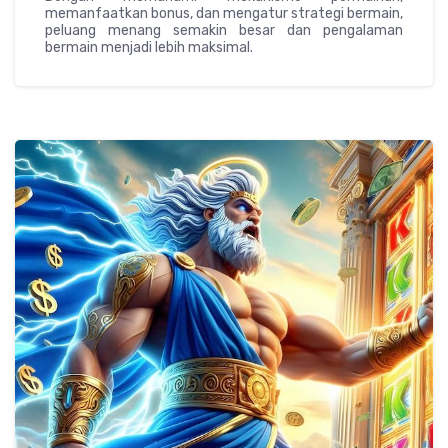
memanfaatkan bonus, dan mengatur strategi bermain,
peluang menang semakin besar dan pengalaman
bermain menjadi lebih maksimal.