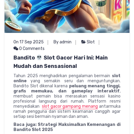
On 17 Sep 2025
By admin
Slot
0 Comments
Bandito
Slot Gacor Hari Ini: Main
Mudah dan Sensasional
Tahun 2025 menghadirkan pengalaman bermain
slot
online
yang semakin seru dan menguntungkan.
Bandito Slot dikenal karena
peluang menang tinggi,
grafis memukau, dan gameplay interaktif
,
membuat pemain bisa merasakan sensasi kasino
profesional langsung dari rumah. Platform resmi
menyediakan
slot gacor gampang menang
antarmuka
ramah pengguna dan sistem keamanan canggih agar
setiap sesi bermain nyaman dan aman.
Baca juga: Strategi Maksimalkan Kemenangan di
Bandito Slot 2025