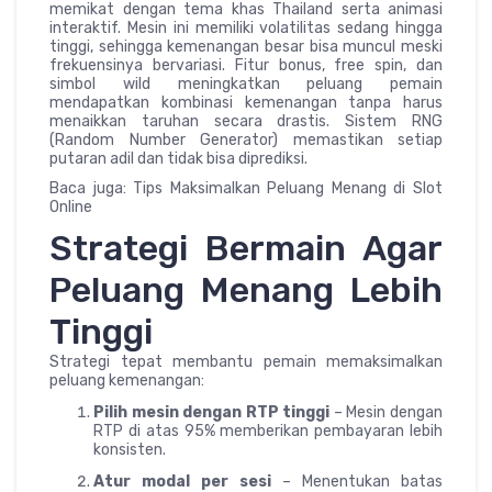
memikat dengan tema khas Thailand serta animasi
interaktif. Mesin ini memiliki volatilitas sedang hingga
tinggi, sehingga kemenangan besar bisa muncul meski
frekuensinya bervariasi. Fitur bonus, free spin, dan
simbol wild meningkatkan peluang pemain
mendapatkan kombinasi kemenangan tanpa harus
menaikkan taruhan secara drastis. Sistem RNG
(Random Number Generator) memastikan setiap
putaran adil dan tidak bisa diprediksi.
Baca juga: Tips Maksimalkan Peluang Menang di Slot
Online
Strategi Bermain Agar
Peluang Menang Lebih
Tinggi
Strategi tepat membantu pemain memaksimalkan
peluang kemenangan:
Pilih mesin dengan RTP tinggi
– Mesin dengan
RTP di atas 95% memberikan pembayaran lebih
konsisten.
Atur modal per sesi
– Menentukan batas