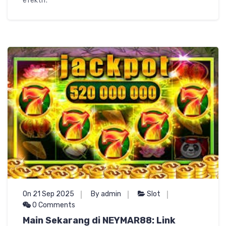
efektif.
On 21 Sep 2025
By admin
Slot
0 Comments
Main Sekarang di NEYMAR88: Link