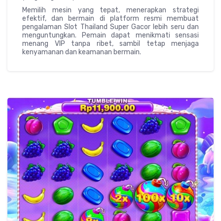
Memilih mesin yang tepat, menerapkan strategi
efektif, dan bermain di platform resmi membuat
pengalaman Slot Thailand Super Gacor lebih seru dan
menguntungkan. Pemain dapat menikmati sensasi
menang VIP tanpa ribet, sambil tetap menjaga
kenyamanan dan keamanan bermain.