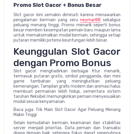
Promo Slot Gacor + Bonus Besar
Slot gacor kini semakin diminati karena menawarkan
pengalaman bermain yang seru
neymar88
sekaligus
peluang menang tinggi. Promo menarik seperti bonus
besar memberi kesempatan pemain baru maupun lama
untuk memaksimalkan modal bermain, sehingga setiap
putaran memiliki potensi keuntungan lebih besar.
Keunggulan Slot Gacor
dengan Promo Bonus
Slot gacor menghadirkan berbagai fitur menarik,
termasuk putaran gratis, simbol pengganda, dan mini
game tambahan yang meningkatkan peluang
kemenangan. Tampilan grafis modern dan animasi halus
membuat permainan lebih hidup, sementara sistem
taruhan fleksibel memungkinkan pemain menyesuaikan
modal sesuai kenyamanan.
Baca juga: Trik Main Slot Gacor Agar Peluang Menang
Makin Tinggi
Selain kemudahan bermain, keamanan dan stabilitas
server menjadi prioritas. Data pemain dan transaksi
dijaga dengan baik, sehingga fokus dapat sepenuhnya