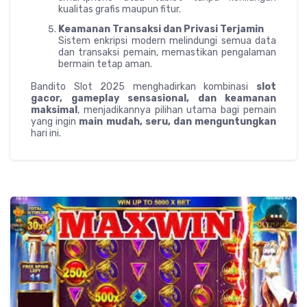
kualitas grafis maupun fitur.
Keamanan Transaksi dan Privasi Terjamin
Sistem enkripsi modern melindungi semua data
dan transaksi pemain, memastikan pengalaman
bermain tetap aman.
Bandito Slot 2025 menghadirkan kombinasi
slot
gacor, gameplay sensasional, dan keamanan
maksimal
, menjadikannya pilihan utama bagi pemain
yang ingin
main mudah, seru, dan menguntungkan
hari ini.