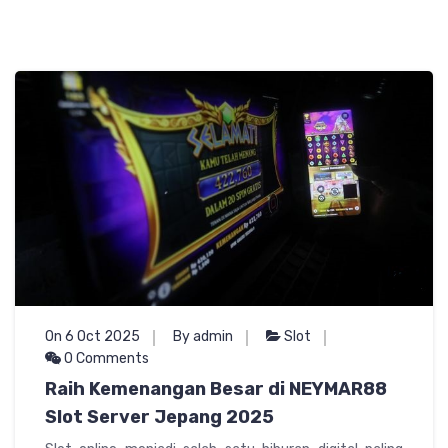
On 6 Oct 2025
By admin
Slot
0 Comments
Raih Kemenangan Besar di NEYMAR88
Slot Server Jepang 2025