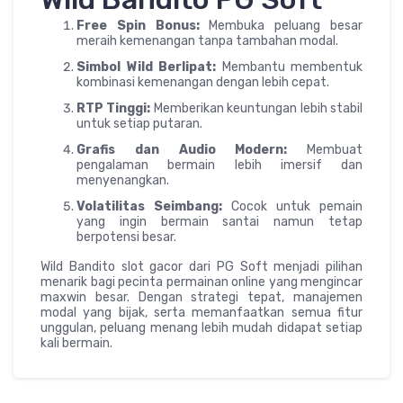
Free Spin Bonus:
Membuka peluang besar
meraih kemenangan tanpa tambahan modal.
Simbol Wild Berlipat:
Membantu membentuk
kombinasi kemenangan dengan lebih cepat.
RTP Tinggi:
Memberikan keuntungan lebih stabil
untuk setiap putaran.
Grafis dan Audio Modern:
Membuat
pengalaman bermain lebih imersif dan
menyenangkan.
Volatilitas Seimbang:
Cocok untuk pemain
yang ingin bermain santai namun tetap
berpotensi besar.
Wild Bandito slot gacor dari PG Soft menjadi pilihan
menarik bagi pecinta permainan online yang mengincar
maxwin besar. Dengan strategi tepat, manajemen
modal yang bijak, serta memanfaatkan semua fitur
unggulan, peluang menang lebih mudah didapat setiap
kali bermain.