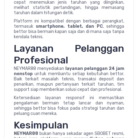
cepat menemukan jenis taruhan yang diinginkan,
melihat statistik pertandingan, hingga memasang
taruhan dalam hitungan detik.
Platform ini kompatibel dengan berbagai perangkat,
termasuk
smartphone, tablet, dan PC
, sehingga
bettor bisa bermain kapan saja dan di mana saja tanpa
kendala teknis.
Layanan Pelanggan
Profesional
NEYMAR88 menyediakan
layanan pelanggan 24 jam
nonstop
untuk membantu setiap kebutuhan bettor.
Baik terkait masalah teknis, transaksi deposit dan
penarikan, maupun pertanyaan terkait taruhan, tim
support siap memberikan solusi cepat dan profesional.
Ketersediaan layanan responsif ini memastikan
pengalaman bermain tetap lancar dan nyaman,
sehingga bettor bisa fokus pada strategi taruhan dan
peluang cuan mereka.
Kesimpulan
NEYMAR88
bukan hanya sekadar agen SBOBET resmi,