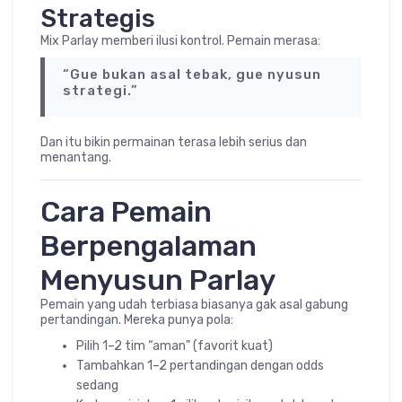
Strategis
Mix Parlay memberi ilusi kontrol. Pemain merasa:
“Gue bukan asal tebak, gue nyusun
strategi.”
Dan itu bikin permainan terasa lebih serius dan
menantang.
Cara Pemain
Berpengalaman
Menyusun Parlay
Pemain yang udah terbiasa biasanya gak asal gabung
pertandingan. Mereka punya pola:
Pilih 1–2 tim “aman” (favorit kuat)
Tambahkan 1–2 pertandingan dengan odds
sedang