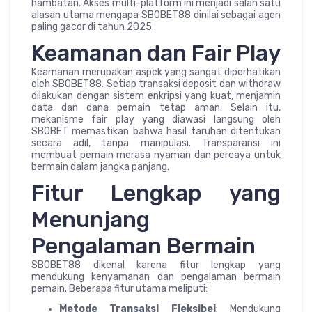
hambatan. Akses multi-platform ini menjadi salah satu
alasan utama mengapa SBOBET88 dinilai sebagai agen
paling gacor di tahun 2025.
Keamanan dan Fair Play
Keamanan merupakan aspek yang sangat diperhatikan
oleh SBOBET88. Setiap transaksi deposit dan withdraw
dilakukan dengan sistem enkripsi yang kuat, menjamin
data dan dana pemain tetap aman. Selain itu,
mekanisme fair play yang diawasi langsung oleh
SBOBET memastikan bahwa hasil taruhan ditentukan
secara adil, tanpa manipulasi. Transparansi ini
membuat pemain merasa nyaman dan percaya untuk
bermain dalam jangka panjang.
Fitur Lengkap yang
Menunjang
Pengalaman Bermain
SBOBET88 dikenal karena fitur lengkap yang
mendukung kenyamanan dan pengalaman bermain
pemain. Beberapa fitur utama meliputi:
Metode Transaksi Fleksibel
: Mendukung