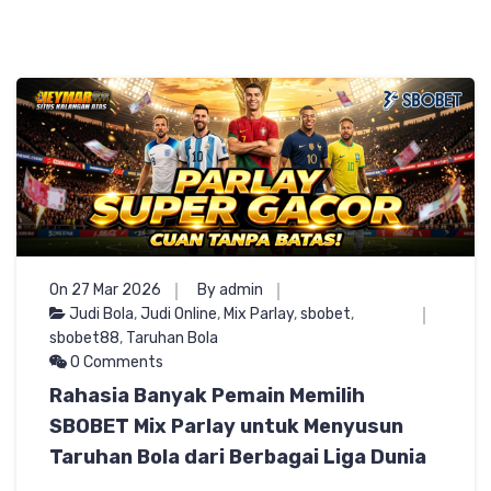
On 27 Mar 2026
By admin
Judi Bola
,
Judi Online
,
Mix Parlay
,
sbobet
,
sbobet88
,
Taruhan Bola
0 Comments
Rahasia Banyak Pemain Memilih
SBOBET Mix Parlay untuk Menyusun
Taruhan Bola dari Berbagai Liga Dunia