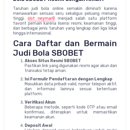
Taruhan judi bola online semakin diminati karena
menawarkan sensasi seru sekaligus peluang menang
tinggi.
slot neymar8
menjadi salah satu platform
favorit pemain karena lisensi resmi, keamanan tinggi,
dan berbagai jenis taruhan yang lengkap dari liga lokal
hingga internasional.
Cara Daftar dan Bermain
Judi Bola SBOBET
Akses Situs Resmi SBOBET
Pastikan link yang digunakan resmi agar akun dan
transaksi tetap aman.
Isi Formulir Pendaftaran dengan Lengkap
Masukkan data pribadi valid, nomor telepon aktif,
dan informasi lainnya sesuai ketentuan
platform.
Verifikasi Akun
Beberapa metode, seperti kode OTP atau email
konfirmasi, diterapkan untuk memastikan
keamanan akun.
Deposit Awal