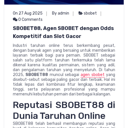
On 27 Aug 2025
By admin
sbobet
0 Comments
SBOBET88, Agen SBOBET dengan Odds
Kompetitif dan Slot Gacor
Industri taruhan online terus berkembang pesat,
dengan banyak agen yang bersaing untuk memberikan
layanan terbaik bagi para pemain. SBOBET sebagai
salah satu platform taruhan terkemuka telah lama
dikenal karena kualitas permainan, sistem yang adil,
dan pengalaman taruhan yang menyeluruh. Di tahun
2025,
SBOBET88
muncul sebagai
agen sbobet
yang
disebut-sebut sebagai paling gacor dan terbaik. Hal ini
tidak lepas dari kombinasi fitur lengkap, keamanan
tinggi, serta pelayanan profesional yang mampu
memenuhi kebutuhan pemain dari berbagai kalangan.
Reputasi SBOBET88 di
Dunia Taruhan Online
SBOBET88 telah berhasil membangun reputasi yang