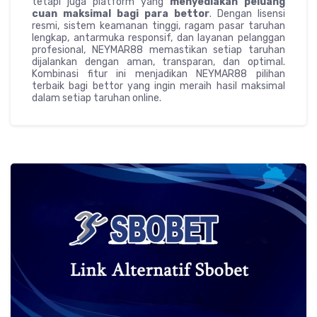
tetapi juga platform yang
menyediakan peluang
cuan maksimal bagi para bettor
. Dengan lisensi
resmi, sistem keamanan tinggi, ragam pasar taruhan
lengkap, antarmuka responsif, dan layanan pelanggan
profesional, NEYMAR88 memastikan setiap taruhan
dijalankan dengan aman, transparan, dan optimal.
Kombinasi fitur ini menjadikan NEYMAR88 pilihan
terbaik bagi bettor yang ingin meraih hasil maksimal
dalam setiap taruhan online.