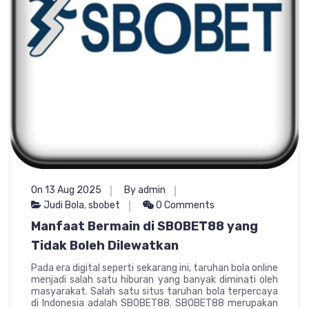
On 13 Aug 2025
By admin
Judi Bola
,
sbobet
0 Comments
Manfaat Bermain di SBOBET88 yang
Tidak Boleh Dilewatkan
Pada era digital seperti sekarang ini, taruhan bola online
menjadi salah satu hiburan yang banyak diminati oleh
masyarakat. Salah satu situs taruhan bola terpercaya
di Indonesia adalah SBOBET88. SBOBET88 merupakan