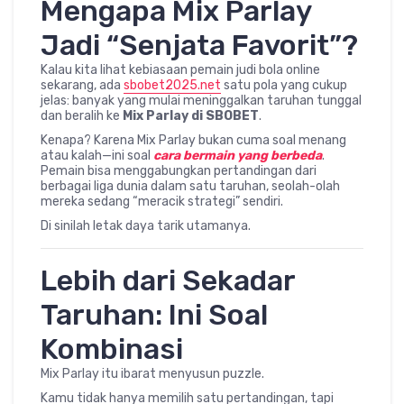
Mengapa Mix Parlay
Jadi “Senjata Favorit”?
Kalau kita lihat kebiasaan pemain judi bola online
sekarang, ada
sbobet2025.net
satu pola yang cukup
jelas: banyak yang mulai meninggalkan taruhan tunggal
dan beralih ke
Mix Parlay di SBOBET
.
Kenapa? Karena Mix Parlay bukan cuma soal menang
atau kalah—ini soal
cara bermain yang berbeda
.
Pemain bisa menggabungkan pertandingan dari
berbagai liga dunia dalam satu taruhan, seolah-olah
mereka sedang “meracik strategi” sendiri.
Di sinilah letak daya tarik utamanya.
Lebih dari Sekadar
Taruhan: Ini Soal
Kombinasi
Mix Parlay itu ibarat menyusun puzzle.
Kamu tidak hanya memilih satu pertandingan, tapi