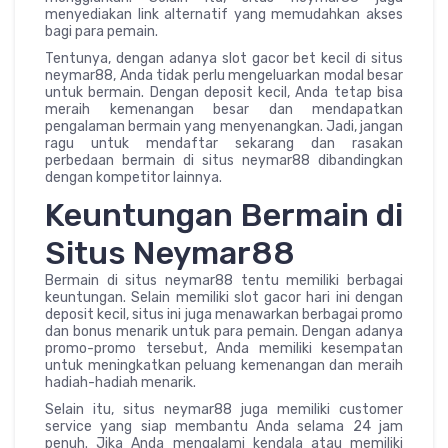
menyediakan link alternatif yang memudahkan akses
bagi para pemain.
Tentunya, dengan adanya slot gacor bet kecil di situs
neymar88, Anda tidak perlu mengeluarkan modal besar
untuk bermain. Dengan deposit kecil, Anda tetap bisa
meraih kemenangan besar dan mendapatkan
pengalaman bermain yang menyenangkan. Jadi, jangan
ragu untuk mendaftar sekarang dan rasakan
perbedaan bermain di situs neymar88 dibandingkan
dengan kompetitor lainnya.
Keuntungan Bermain di
Situs Neymar88
Bermain di situs neymar88 tentu memiliki berbagai
keuntungan. Selain memiliki slot gacor hari ini dengan
deposit kecil, situs ini juga menawarkan berbagai promo
dan bonus menarik untuk para pemain. Dengan adanya
promo-promo tersebut, Anda memiliki kesempatan
untuk meningkatkan peluang kemenangan dan meraih
hadiah-hadiah menarik.
Selain itu, situs neymar88 juga memiliki customer
service yang siap membantu Anda selama 24 jam
penuh. Jika Anda mengalami kendala atau memiliki