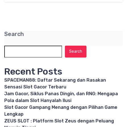
Search
Search
Recent Posts
SPACEMAN88: Daftar Sekarang dan Rasakan
Sensasi Slot Gacor Terbaru
Jam Gacor, Siklus Panas Dingin, dan RNG: Mengapa
Pola dalam Slot Hanyalah Ilusi
Slot Gacor Gampang Menang dengan Pilihan Game
Lengkap
ZEUS SLOT : Platform Slot Zeus dengan Peluang