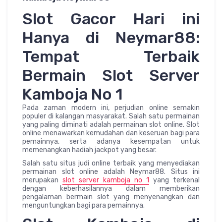
Slot Gacor Hari ini
Hanya di Neymar88:
Tempat Terbaik
Bermain Slot Server
Kamboja No 1
Pada zaman modern ini, perjudian online semakin
populer di kalangan masyarakat. Salah satu permainan
yang paling diminati adalah permainan slot online. Slot
online menawarkan kemudahan dan keseruan bagi para
pemainnya, serta adanya kesempatan untuk
memenangkan hadiah jackpot yang besar.
Salah satu situs judi online terbaik yang menyediakan
permainan slot online adalah Neymar88. Situs ini
merupakan
slot server kamboja no 1
yang terkenal
dengan keberhasilannya dalam memberikan
pengalaman bermain slot yang menyenangkan dan
menguntungkan bagi para pemainnya.