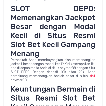
SLOT DEPO:
Memenangkan Jackpot
Besar dengan Modal
Kecil di Situs Resmi
Slot Bet Kecil Gampang
Menang
Pernahkah Anda membayangkan bisa memenangkan
jackpot besar dengan modal kecil? Kini kesempatan itu
ada di depan mata Anda di situs neymar88 dengan fitur
SLOT DEPO. Dengan deposit 10k atau 20k, Anda
berpeluang memenangkan hadiah besar di situs
slot
neymar88.
Keuntungan Bermain di
Situs Resmi Slot Bet