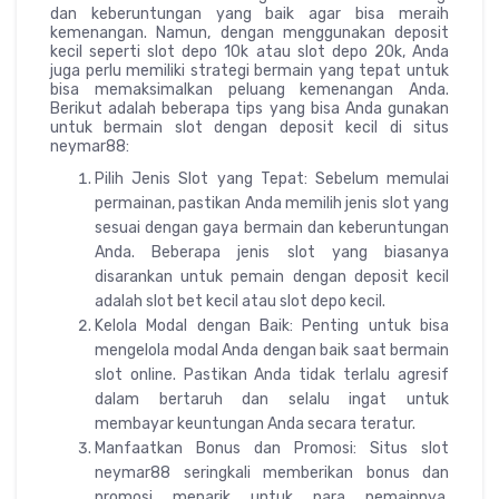
dan keberuntungan yang baik agar bisa meraih
kemenangan. Namun, dengan menggunakan deposit
kecil seperti slot depo 10k atau slot depo 20k, Anda
juga perlu memiliki strategi bermain yang tepat untuk
bisa memaksimalkan peluang kemenangan Anda.
Berikut adalah beberapa tips yang bisa Anda gunakan
untuk bermain slot dengan deposit kecil di situs
neymar88:
Pilih Jenis Slot yang Tepat: Sebelum memulai
permainan, pastikan Anda memilih jenis slot yang
sesuai dengan gaya bermain dan keberuntungan
Anda. Beberapa jenis slot yang biasanya
disarankan untuk pemain dengan deposit kecil
adalah slot bet kecil atau slot depo kecil.
Kelola Modal dengan Baik: Penting untuk bisa
mengelola modal Anda dengan baik saat bermain
slot online. Pastikan Anda tidak terlalu agresif
dalam bertaruh dan selalu ingat untuk
membayar keuntungan Anda secara teratur.
Manfaatkan Bonus dan Promosi: Situs slot
neymar88 seringkali memberikan bonus dan
promosi menarik untuk para pemainnya.