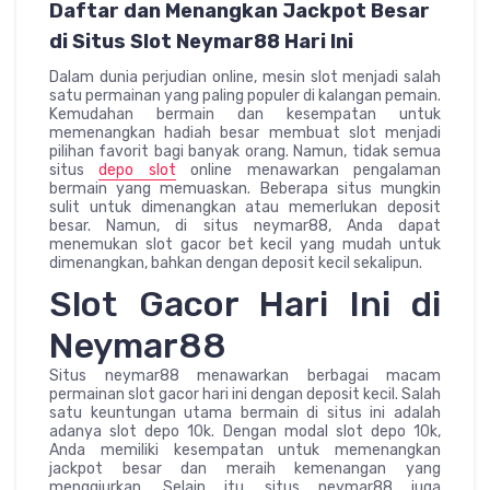
Daftar dan Menangkan Jackpot Besar
di Situs Slot Neymar88 Hari Ini
Dalam dunia perjudian online, mesin slot menjadi salah
satu permainan yang paling populer di kalangan pemain.
Kemudahan bermain dan kesempatan untuk
memenangkan hadiah besar membuat slot menjadi
pilihan favorit bagi banyak orang. Namun, tidak semua
situs
depo slot
online menawarkan pengalaman
bermain yang memuaskan. Beberapa situs mungkin
sulit untuk dimenangkan atau memerlukan deposit
besar. Namun, di situs neymar88, Anda dapat
menemukan slot gacor bet kecil yang mudah untuk
dimenangkan, bahkan dengan deposit kecil sekalipun.
Slot Gacor Hari Ini di
Neymar88
Situs neymar88 menawarkan berbagai macam
permainan slot gacor hari ini dengan deposit kecil. Salah
satu keuntungan utama bermain di situs ini adalah
adanya slot depo 10k. Dengan modal slot depo 10k,
Anda memiliki kesempatan untuk memenangkan
jackpot besar dan meraih kemenangan yang
menggiurkan. Selain itu, situs neymar88 juga