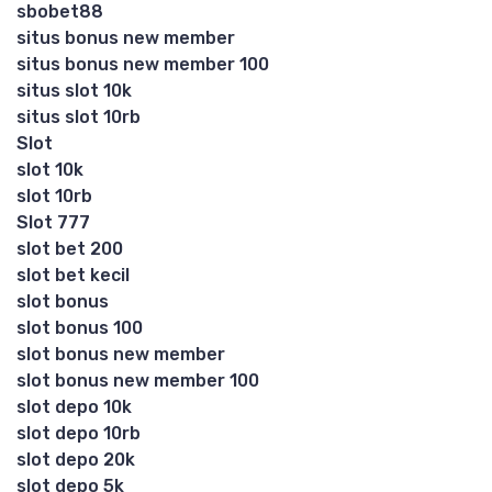
sbobet88
situs bonus new member
situs bonus new member 100
situs slot 10k
situs slot 10rb
Slot
slot 10k
slot 10rb
Slot 777
slot bet 200
slot bet kecil
slot bonus
slot bonus 100
slot bonus new member
slot bonus new member 100
slot depo 10k
slot depo 10rb
slot depo 20k
slot depo 5k