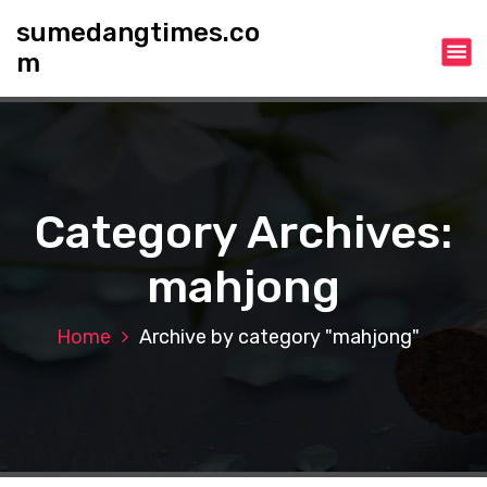
S
sumedangtimes.co
k
m
i
p
t
o
c
o
n
Category Archives:
t
e
mahjong
n
t
Home
Archive by category "mahjong"