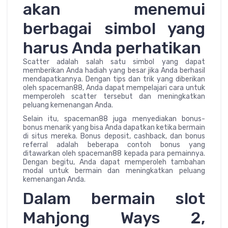
akan menemui
berbagai simbol yang
harus Anda perhatikan
Scatter adalah salah satu simbol yang dapat
memberikan Anda hadiah yang besar jika Anda berhasil
mendapatkannya. Dengan tips dan trik yang diberikan
oleh spaceman88, Anda dapat mempelajari cara untuk
memperoleh scatter tersebut dan meningkatkan
peluang kemenangan Anda.
Selain itu, spaceman88 juga menyediakan bonus-
bonus menarik yang bisa Anda dapatkan ketika bermain
di situs mereka. Bonus deposit, cashback, dan bonus
referral adalah beberapa contoh bonus yang
ditawarkan oleh spaceman88 kepada para pemainnya.
Dengan begitu, Anda dapat memperoleh tambahan
modal untuk bermain dan meningkatkan peluang
kemenangan Anda.
Dalam bermain slot
Mahjong Ways 2,