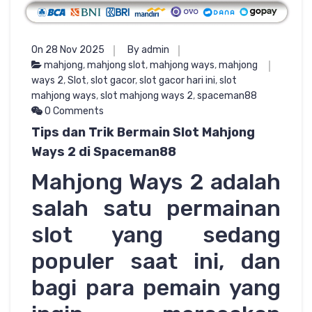
On 28 Nov 2025
By admin
mahjong
,
mahjong slot
,
mahjong ways
,
mahjong
ways 2
,
Slot
,
slot gacor
,
slot gacor hari ini
,
slot
mahjong ways
,
slot mahjong ways 2
,
spaceman88
0 Comments
Tips dan Trik Bermain Slot Mahjong
Ways 2 di Spaceman88
Mahjong Ways 2 adalah
salah satu permainan
slot yang sedang
populer saat ini, dan
bagi para pemain yang