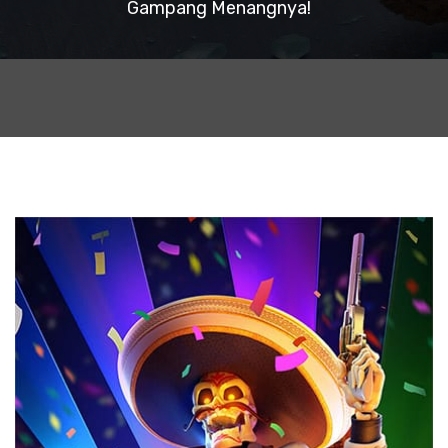
Gampang Menangnya!