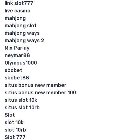
link slot777
live casino
mahjong
mahjong slot
mahjong ways
mahjong ways 2
Mix Parlay
neymar88
Olympus1000
sbobet
sbobet88
situs bonus new member
situs bonus new member 100
situs slot 10k
situs slot 10rb
Slot
slot 10k
slot 10rb
Slot 777