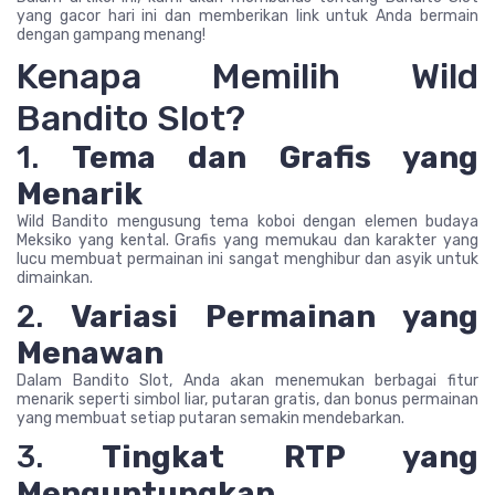
yang gacor hari ini dan memberikan link untuk Anda bermain
dengan gampang menang!
Kenapa Memilih Wild
Bandito Slot?
1.
Tema dan Grafis yang
Menarik
Wild Bandito mengusung tema koboi dengan elemen budaya
Meksiko yang kental. Grafis yang memukau dan karakter yang
lucu membuat permainan ini sangat menghibur dan asyik untuk
dimainkan.
2.
Variasi Permainan yang
Menawan
Dalam Bandito Slot, Anda akan menemukan berbagai fitur
menarik seperti simbol liar, putaran gratis, dan bonus permainan
yang membuat setiap putaran semakin mendebarkan.
3.
Tingkat RTP yang
Menguntungkan