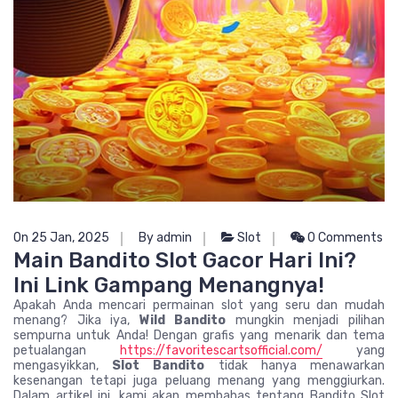
On 25 Jan, 2025
By admin
Slot
0 Comments
Main Bandito Slot Gacor Hari Ini?
Ini Link Gampang Menangnya!
Apakah Anda mencari permainan slot yang seru dan mudah
menang? Jika iya,
Wild Bandito
mungkin menjadi pilihan
sempurna untuk Anda! Dengan grafis yang menarik dan tema
petualangan
https://favoritescartsofficial.com/
yang
mengasyikkan,
Slot Bandito
tidak hanya menawarkan
kesenangan tetapi juga peluang menang yang menggiurkan.
Dalam artikel ini, kami akan membahas tentang Bandito Slot