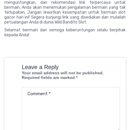
menguntungkan, dan rekomendasi link terpercaya untuk
bermain, Anda akan menemukan pengalaman bermain yang tak
terlupakan. Jangan lewatkan kesempatan untuk bermain slot
gacor hari ini! Segera kunjungi link yang disediakan dan mulailah
petualangan Anda di dunia Wild Bandito Slot.
Selamat bermain dan semoga keberuntungan selalu berpihak
kepada Anda!
Leave a Reply
Your email address will not be published.
Required fields are marked
*
Comment
*