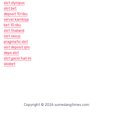
slot olympus
slot bet
deposit 10 ribu
server kamboja
bet 10 ribu
slot thailand
slot nexus
pragmatic slot
slot deposit qris
depo slot
slot gacor hari ini
sbobet
Copyright © 2026 sumedangtimes.com