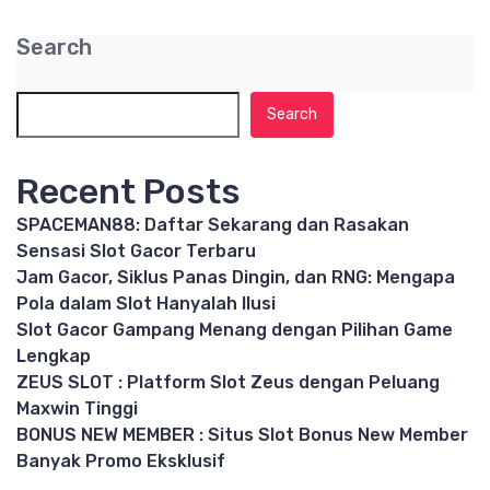
Search
Search
Recent Posts
SPACEMAN88: Daftar Sekarang dan Rasakan
Sensasi Slot Gacor Terbaru
Jam Gacor, Siklus Panas Dingin, dan RNG: Mengapa
Pola dalam Slot Hanyalah Ilusi
Slot Gacor Gampang Menang dengan Pilihan Game
Lengkap
ZEUS SLOT : Platform Slot Zeus dengan Peluang
Maxwin Tinggi
BONUS NEW MEMBER : Situs Slot Bonus New Member
Banyak Promo Eksklusif