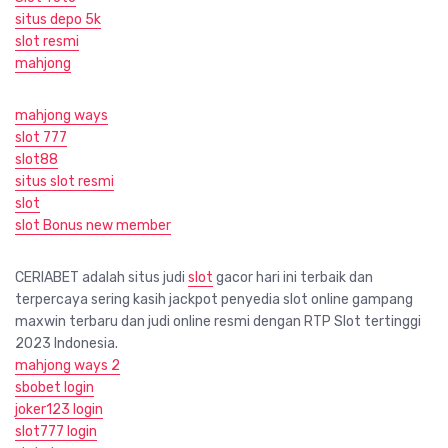
situs depo 5k
slot resmi
mahjong
mahjong ways
slot 777
slot88
situs slot resmi
slot
slot Bonus new member
CERIABET adalah situs judi
slot
gacor hari ini terbaik dan
terpercaya sering kasih jackpot penyedia slot online gampang
maxwin terbaru dan judi online resmi dengan RTP Slot tertinggi
2023 Indonesia.
mahjong ways 2
sbobet login
joker123 login
slot777 login