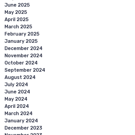
June 2025
May 2025
April 2025
March 2025
February 2025
January 2025
December 2024
November 2024
October 2024
September 2024
August 2024
July 2024
June 2024
May 2024
April 2024
March 2024
January 2024
December 2023