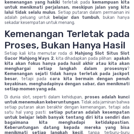
kemenangan yang hakiki
terletak pada
kemampuan kita
untuk menikmati perjalanan, meskipun jalan yang kita
lalui tidak selalu mulus
. Setiap putaran dalam permainan ini
adalah peluang untuk
belajar dan tumbuh
, bukan hanya
sekadar kesempatan untuk menang.
Kemenangan Terletak pada
Proses, Bukan Hanya Hasil
Setiap kali kita memutar roda di
Mahjong Slot Situs Slot
Gacor Mahjong Ways 2
, kita dihadapkan pada pilihan:
apakah
kita akan fokus hanya pada hasil akhir atau kita akan
menghargai setiap langkah dalam prosesnya
?
Kemenangan sejati tidak hanya terletak pada jackpot
besar
, tetapi pada
cara kita bermain dengan penuh
keyakinan, menghadapinya dengan sabar, dan menikmati
setiap momen yang ada
.
Di dunia slot, seperti dalam kehidupan,
proses adalah kunci
untuk menemukan keberuntungan
. Tidak ada jaminan bahwa
setiap putaran akan berakhir dengan kemenangan, tetapi ada
satu hal yang pasti:
setiap putaran adalah kesempatan
untuk belajar lebih banyak tentang diri kita sendiri dan
bagaimana kita menghadapi ketidakpastian
.
Keberuntungan datang kepada mereka yang bisa
menikmati setiap langkah kecil
, tanpa terburu-buru