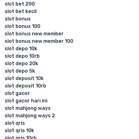
slot bet 200
slot bet kecil
slot bonus
slot bonus 100
slot bonus new member
slot bonus new member 100
slot depo 10k
slot depo 10rb
slot depo 20k
slot depo 5k
slot deposit 10k
slot deposit 10rb
slot gacor
slot gacor hari ini
slot mahjong ways
slot mahjong ways 2
slot qris
slot qris 10k
slot qris 10rb