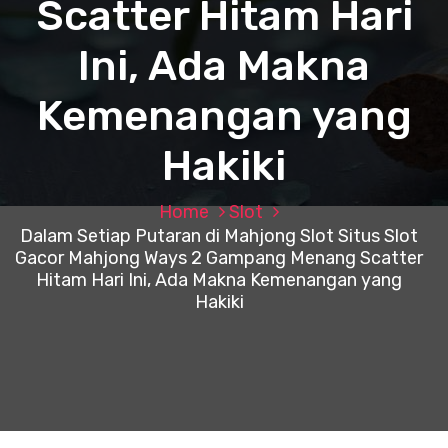
Scatter Hitam Hari
Ini, Ada Makna
Kemenangan yang
Hakiki
Home
Slot
Dalam Setiap Putaran di Mahjong Slot Situs Slot
Gacor Mahjong Ways 2 Gampang Menang Scatter
Hitam Hari Ini, Ada Makna Kemenangan yang
Hakiki