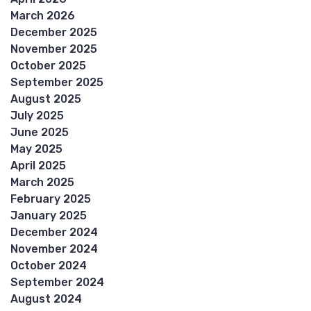
March 2026
December 2025
November 2025
October 2025
September 2025
August 2025
July 2025
June 2025
May 2025
April 2025
March 2025
February 2025
January 2025
December 2024
November 2024
October 2024
September 2024
August 2024