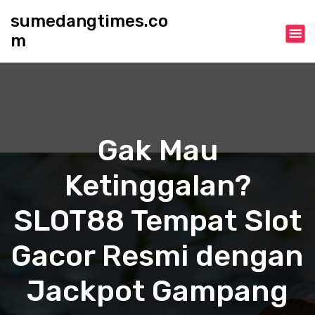
S
sumedangtimes.co
k
m
i
p
t
o
c
o
n
Gak Mau
t
e
Ketinggalan?
n
t
SLOT88 Tempat Slot
Gacor Resmi dengan
Jackpot Gampang