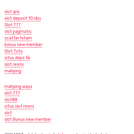
slot qris
slot deposit 10 ribu
Slot 777
slot pagmatic
scatter hitam
bonus new member
Slot Toto
situs depo 5k
slot resmi
mahjong
mahjong ways
slot 777
slot88
situs slot resmi
slot
slot Bonus new member