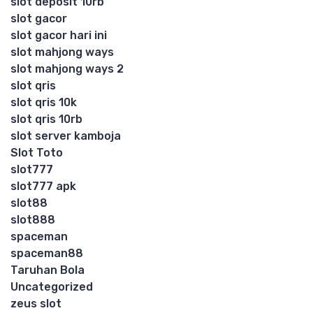
slot deposit 10rb
slot gacor
slot gacor hari ini
slot mahjong ways
slot mahjong ways 2
slot qris
slot qris 10k
slot qris 10rb
slot server kamboja
Slot Toto
slot777
slot777 apk
slot88
slot888
spaceman
spaceman88
Taruhan Bola
Uncategorized
zeus slot