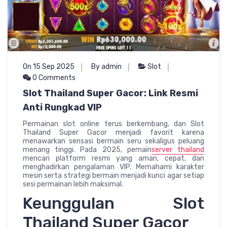
On 15 Sep 2025
By admin
Slot
0 Comments
Slot Thailand Super Gacor: Link Resmi
Anti Rungkad VIP
Permainan slot online terus berkembang, dan Slot
Thailand Super Gacor menjadi favorit karena
menawarkan sensasi bermain seru sekaligus peluang
menang tinggi. Pada 2025, pemain
server thailand
mencari platform resmi yang aman, cepat, dan
menghadirkan pengalaman VIP. Memahami karakter
mesin serta strategi bermain menjadi kunci agar setiap
sesi permainan lebih maksimal.
Keunggulan Slot
Thailand Super Gacor