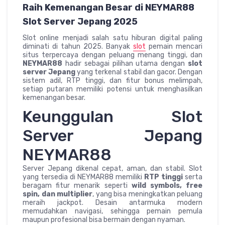
Raih Kemenangan Besar di NEYMAR88
Slot Server Jepang 2025
Slot online menjadi salah satu hiburan digital paling
diminati di tahun 2025. Banyak
slot
pemain mencari
situs terpercaya dengan peluang menang tinggi, dan
NEYMAR88
hadir sebagai pilihan utama dengan
slot
server Jepang
yang terkenal stabil dan gacor. Dengan
sistem adil, RTP tinggi, dan fitur bonus melimpah,
setiap putaran memiliki potensi untuk menghasilkan
kemenangan besar.
Keunggulan Slot
Server Jepang
NEYMAR88
Server Jepang dikenal cepat, aman, dan stabil. Slot
yang tersedia di NEYMAR88 memiliki
RTP tinggi
serta
beragam fitur menarik seperti
wild symbols, free
spin, dan multiplier
, yang bisa meningkatkan peluang
meraih jackpot. Desain antarmuka modern
memudahkan navigasi, sehingga pemain pemula
maupun profesional bisa bermain dengan nyaman.