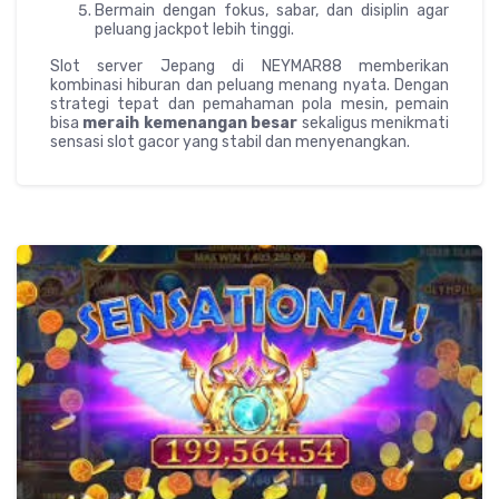
Bermain dengan fokus, sabar, dan disiplin agar
peluang jackpot lebih tinggi.
Slot server Jepang di NEYMAR88 memberikan
kombinasi hiburan dan peluang menang nyata. Dengan
strategi tepat dan pemahaman pola mesin, pemain
bisa
meraih kemenangan besar
sekaligus menikmati
sensasi slot gacor yang stabil dan menyenangkan.