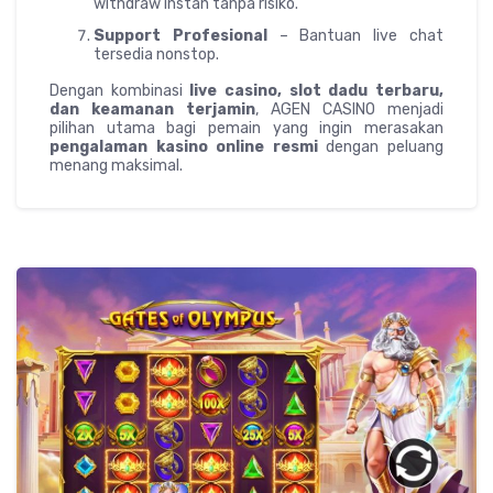
withdraw instan tanpa risiko.
Support Profesional
– Bantuan live chat
tersedia nonstop.
Dengan kombinasi
live casino, slot dadu terbaru,
dan keamanan terjamin
, AGEN CASINO menjadi
pilihan utama bagi pemain yang ingin merasakan
pengalaman kasino online resmi
dengan peluang
menang maksimal.