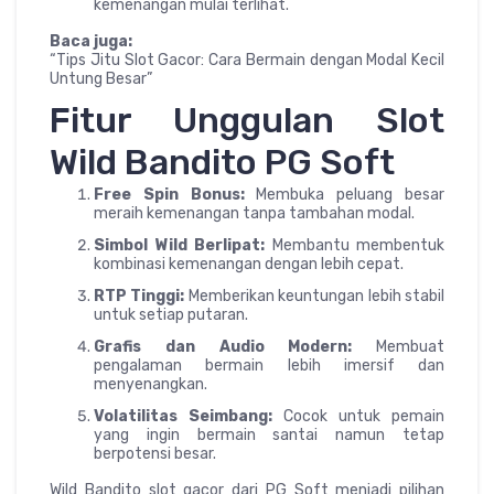
kemenangan mulai terlihat.
Baca juga:
“Tips Jitu Slot Gacor: Cara Bermain dengan Modal Kecil
Untung Besar”
Fitur Unggulan Slot
Wild Bandito PG Soft
Free Spin Bonus:
Membuka peluang besar
meraih kemenangan tanpa tambahan modal.
Simbol Wild Berlipat:
Membantu membentuk
kombinasi kemenangan dengan lebih cepat.
RTP Tinggi:
Memberikan keuntungan lebih stabil
untuk setiap putaran.
Grafis dan Audio Modern:
Membuat
pengalaman bermain lebih imersif dan
menyenangkan.
Volatilitas Seimbang:
Cocok untuk pemain
yang ingin bermain santai namun tetap
berpotensi besar.
Wild Bandito slot gacor dari PG Soft menjadi pilihan