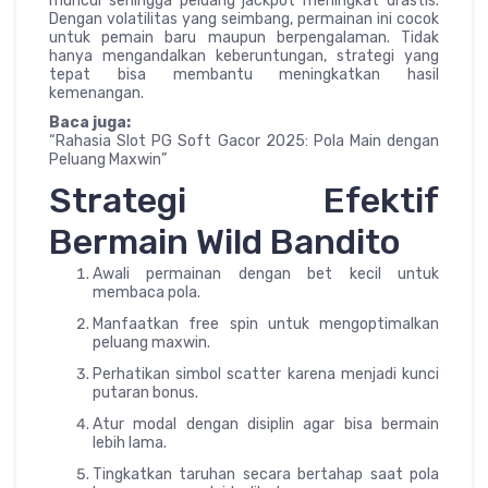
muncul sehingga peluang jackpot meningkat drastis.
Dengan volatilitas yang seimbang, permainan ini cocok
untuk pemain baru maupun berpengalaman. Tidak
hanya mengandalkan keberuntungan, strategi yang
tepat bisa membantu meningkatkan hasil
kemenangan.
Baca juga:
“Rahasia Slot PG Soft Gacor 2025: Pola Main dengan
Peluang Maxwin”
Strategi Efektif
Bermain Wild Bandito
Awali permainan dengan bet kecil untuk
membaca pola.
Manfaatkan free spin untuk mengoptimalkan
peluang maxwin.
Perhatikan simbol scatter karena menjadi kunci
putaran bonus.
Atur modal dengan disiplin agar bisa bermain
lebih lama.
Tingkatkan taruhan secara bertahap saat pola