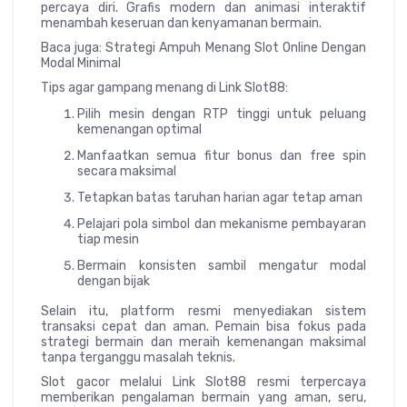
percaya diri. Grafis modern dan animasi interaktif
menambah keseruan dan kenyamanan bermain.
Baca juga: Strategi Ampuh Menang Slot Online Dengan
Modal Minimal
Tips agar gampang menang di Link Slot88:
Pilih mesin dengan RTP tinggi untuk peluang
kemenangan optimal
Manfaatkan semua fitur bonus dan free spin
secara maksimal
Tetapkan batas taruhan harian agar tetap aman
Pelajari pola simbol dan mekanisme pembayaran
tiap mesin
Bermain konsisten sambil mengatur modal
dengan bijak
Selain itu, platform resmi menyediakan sistem
transaksi cepat dan aman. Pemain bisa fokus pada
strategi bermain dan meraih kemenangan maksimal
tanpa terganggu masalah teknis.
Slot gacor melalui Link Slot88 resmi terpercaya
memberikan pengalaman bermain yang aman, seru,