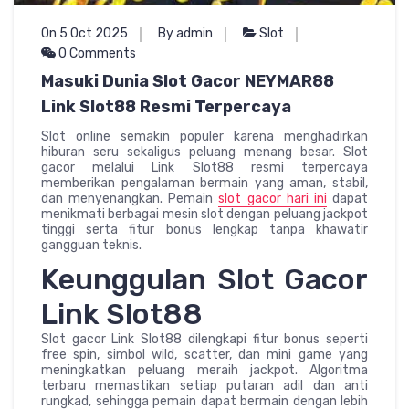
On 5 Oct 2025
By admin
Slot
0 Comments
Masuki Dunia Slot Gacor NEYMAR88
Link Slot88 Resmi Terpercaya
Slot online semakin populer karena menghadirkan
hiburan seru sekaligus peluang menang besar. Slot
gacor melalui Link Slot88 resmi terpercaya
memberikan pengalaman bermain yang aman, stabil,
dan menyenangkan. Pemain
slot gacor hari ini
dapat
menikmati berbagai mesin slot dengan peluang jackpot
tinggi serta fitur bonus lengkap tanpa khawatir
gangguan teknis.
Keunggulan Slot Gacor
Link Slot88
Slot gacor Link Slot88 dilengkapi fitur bonus seperti
free spin, simbol wild, scatter, dan mini game yang
meningkatkan peluang meraih jackpot. Algoritma
terbaru memastikan setiap putaran adil dan anti
rungkad, sehingga pemain dapat bermain dengan lebih