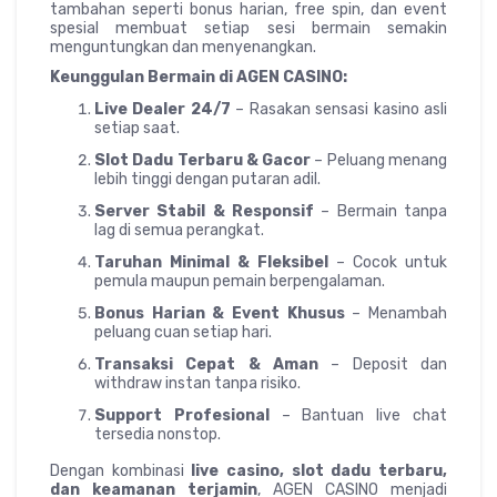
tambahan seperti bonus harian, free spin, dan event
spesial membuat setiap sesi bermain semakin
menguntungkan dan menyenangkan.
Keunggulan Bermain di AGEN CASINO:
Live Dealer 24/7
– Rasakan sensasi kasino asli
setiap saat.
Slot Dadu Terbaru & Gacor
– Peluang menang
lebih tinggi dengan putaran adil.
Server Stabil & Responsif
– Bermain tanpa
lag di semua perangkat.
Taruhan Minimal & Fleksibel
– Cocok untuk
pemula maupun pemain berpengalaman.
Bonus Harian & Event Khusus
– Menambah
peluang cuan setiap hari.
Transaksi Cepat & Aman
– Deposit dan
withdraw instan tanpa risiko.
Support Profesional
– Bantuan live chat
tersedia nonstop.
Dengan kombinasi
live casino, slot dadu terbaru,
dan keamanan terjamin
, AGEN CASINO menjadi