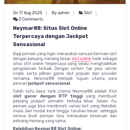
On 17 Aug 2025
By admin
Slot
0 Comments
Neymar88: Situs Slot Online
Terpercaya dengan Jackpot
Sensasional
Bagi pemain yang ingin merasakan sensasi bermain slot
dengan peluang menang besar,
slot online
hadir sebagai
situs slot online terpercaya yang selalu menghadirkan
pengalaman terbaik. Dengan sistem fair play, server
stabil, serta pilihan game slot populer dari provider
ternama, Neymar88 menjadi tujuan utama para
pencari
jackpot sensasional
.
Salah satu daya tarik utama Neymar88 adalah fitur
slot gacor dengan RTP tinggi
yang membuat
peluang jackpot semakin terbuka lebar. Selain itu,
pemain juga bisa menikmati variasi bet yang fleksibel,
mulai dari modal kecil hingga taruhan besar, sehingga
semua level pemain bisa merasakan keseruan dan
peluang menang yang sama.
Kelebihan Neymar88 Slot Online: