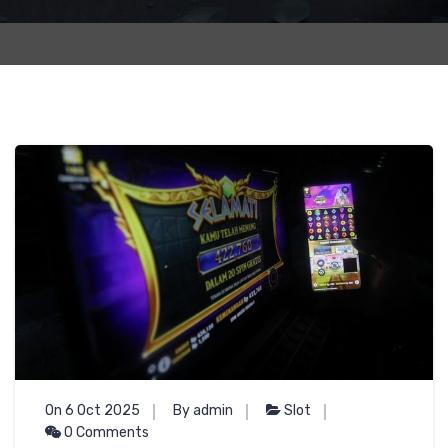
On 6 Oct 2025
By admin
Slot
0 Comments