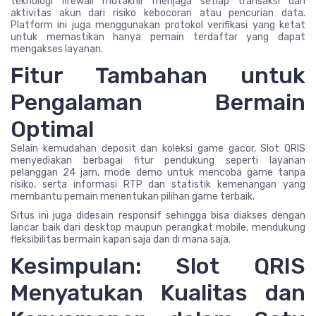
teknologi firewall mutakhir menjaga setiap transaksi dan
aktivitas akun dari risiko kebocoran atau pencurian data.
Platform ini juga menggunakan protokol verifikasi yang ketat
untuk memastikan hanya pemain terdaftar yang dapat
mengakses layanan.
Fitur Tambahan untuk
Pengalaman Bermain
Optimal
Selain kemudahan deposit dan koleksi game gacor, Slot QRIS
menyediakan berbagai fitur pendukung seperti layanan
pelanggan 24 jam, mode demo untuk mencoba game tanpa
risiko, serta informasi RTP dan statistik kemenangan yang
membantu pemain menentukan pilihan game terbaik.
Situs ini juga didesain responsif sehingga bisa diakses dengan
lancar baik dari desktop maupun perangkat mobile, mendukung
fleksibilitas bermain kapan saja dan di mana saja.
Kesimpulan: Slot QRIS
Menyatukan Kualitas dan