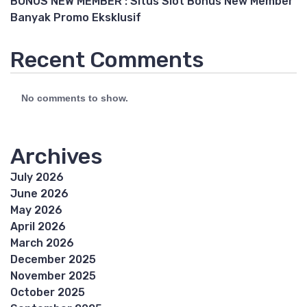
BONUS NEW MEMBER : Situs Slot Bonus New Member
Banyak Promo Eksklusif
Recent Comments
No comments to show.
Archives
July 2026
June 2026
May 2026
April 2026
March 2026
December 2025
November 2025
October 2025