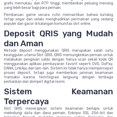
grafis memukau, dan RTP tinggi, memberikan peluang menang
yang lebih besar bagi para pemain.
Pembaruan game secara rutin memastikan bahwa katalog
tetap segar dan selalu menghadirkan permainan yang sedang
populer dan gacor di kalangan komunitas slot online.
Deposit QRIS yang Mudah
dan Aman
Metode deposit menggunakan QRIS merupakan salah satu
keunggulan utama Slot QRIS. QRIS memungkinkan pemain untuk
melakukan pengisian saldo dengan hanya scan sekali kode QR
menggunakan aplikasi pembayaran favorit seperti OVO, GoPay,
DANA, LinkAja, dan lain-lain. Sistem ini tidak hanya mempercepat
proses deposit, tetapi juga memberikan jaminan keamanan
transaksi karena terintegrasi langsung dengan lembaga
perbankan dan dompet digital resmi.
Sistem Keamanan
Terpercaya
Slot QRIS menerapkan sistem keamanan berlapis untuk
melindungi data dan dana pemain. Enkripsi SSL 256-bit dan