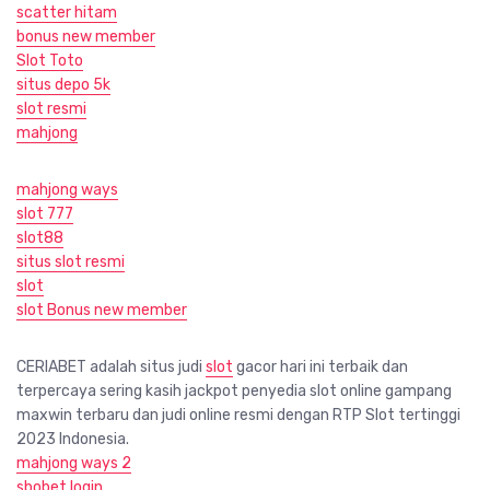
scatter hitam
bonus new member
Slot Toto
situs depo 5k
slot resmi
mahjong
mahjong ways
slot 777
slot88
situs slot resmi
slot
slot Bonus new member
CERIABET adalah situs judi
slot
gacor hari ini terbaik dan
terpercaya sering kasih jackpot penyedia slot online gampang
maxwin terbaru dan judi online resmi dengan RTP Slot tertinggi
2023 Indonesia.
mahjong ways 2
sbobet login