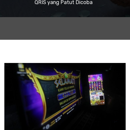
QRIS yang Patut Dicoba