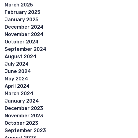
March 2025
February 2025
January 2025
December 2024
November 2024
October 2024
September 2024
August 2024
July 2024
June 2024
May 2024
April 2024
March 2024
January 2024
December 2023
November 2023
October 2023
September 2023
August 2023