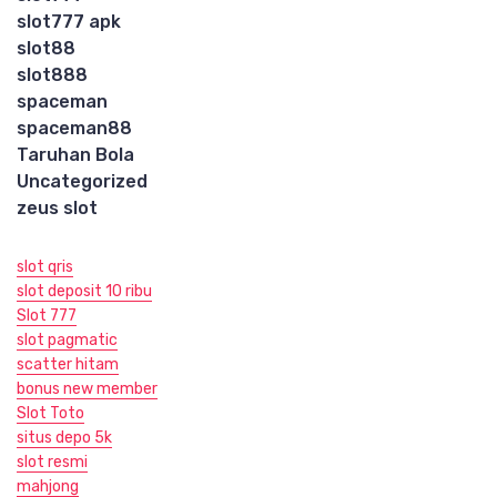
slot777 apk
slot88
slot888
spaceman
spaceman88
Taruhan Bola
Uncategorized
zeus slot
slot qris
slot deposit 10 ribu
Slot 777
slot pagmatic
scatter hitam
bonus new member
Slot Toto
situs depo 5k
slot resmi
mahjong