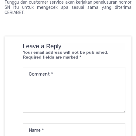
Tunggu dan customer service akan kerjakan penelusuran nomor
SN itu untuk mengecek apa sesuai sama yang diterima
CERIABET.
Leave a Reply
Your email address will not be published.
Required fields are marked
*
Comment
*
Name
*