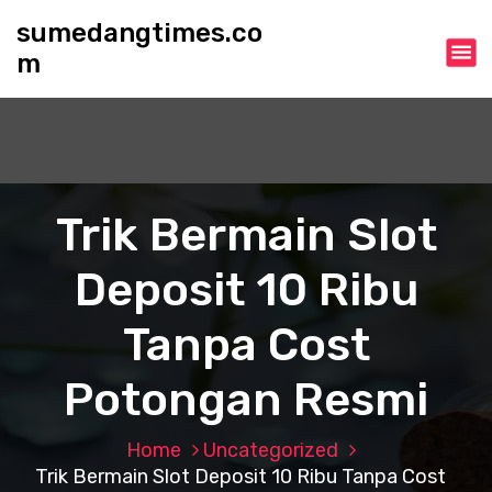
S
sumedangtimes.co
k
m
i
p
t
o
c
o
n
Trik Bermain Slot
t
e
Deposit 10 Ribu
n
t
Tanpa Cost
Potongan Resmi
Home
Uncategorized
Trik Bermain Slot Deposit 10 Ribu Tanpa Cost