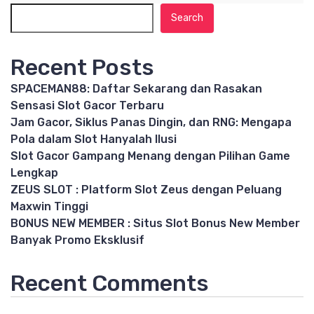
Search
Recent Posts
SPACEMAN88: Daftar Sekarang dan Rasakan
Sensasi Slot Gacor Terbaru
Jam Gacor, Siklus Panas Dingin, dan RNG: Mengapa
Pola dalam Slot Hanyalah Ilusi
Slot Gacor Gampang Menang dengan Pilihan Game
Lengkap
ZEUS SLOT : Platform Slot Zeus dengan Peluang
Maxwin Tinggi
BONUS NEW MEMBER : Situs Slot Bonus New Member
Banyak Promo Eksklusif
Recent Comments