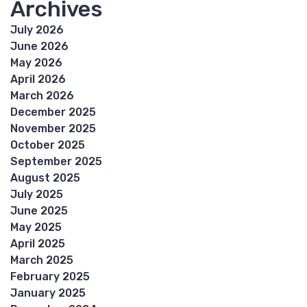
Archives
July 2026
June 2026
May 2026
April 2026
March 2026
December 2025
November 2025
October 2025
September 2025
August 2025
July 2025
June 2025
May 2025
April 2025
March 2025
February 2025
January 2025