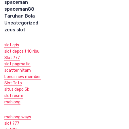
spaceman
spaceman88
Taruhan Bola
Uncategorized
zeus slot
slot qris
slot deposit 10 ribu
Slot 777
slot pagmatic
scatter hitam
bonus new member
Slot Toto
situs depo 5k
slot resmi
mahjong
mahjong ways
slot 777