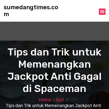
S
sumedangtimes.co
k
m
i
p
t
o
c
o
n
Tips dan Trik untuk
t
e
Memenangkan
n
t
Jackpot Anti Gagal
di Spaceman
Home
Slot
Tips dan Trik untuk Memenangkan Jackpot Anti