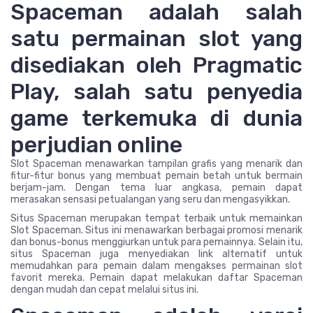
Spaceman adalah salah
satu permainan slot yang
disediakan oleh Pragmatic
Play, salah satu penyedia
game terkemuka di dunia
perjudian online
Slot Spaceman menawarkan tampilan grafis yang menarik dan
fitur-fitur bonus yang membuat pemain betah untuk bermain
berjam-jam. Dengan tema luar angkasa, pemain dapat
merasakan sensasi petualangan yang seru dan mengasyikkan.
Situs Spaceman merupakan tempat terbaik untuk memainkan
Slot Spaceman. Situs ini menawarkan berbagai promosi menarik
dan bonus-bonus menggiurkan untuk para pemainnya. Selain itu,
situs Spaceman juga menyediakan link alternatif untuk
memudahkan para pemain dalam mengakses permainan slot
favorit mereka. Pemain dapat melakukan daftar Spaceman
dengan mudah dan cepat melalui situs ini.