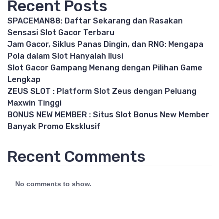
Recent Posts
SPACEMAN88: Daftar Sekarang dan Rasakan
Sensasi Slot Gacor Terbaru
Jam Gacor, Siklus Panas Dingin, dan RNG: Mengapa
Pola dalam Slot Hanyalah Ilusi
Slot Gacor Gampang Menang dengan Pilihan Game
Lengkap
ZEUS SLOT : Platform Slot Zeus dengan Peluang
Maxwin Tinggi
BONUS NEW MEMBER : Situs Slot Bonus New Member
Banyak Promo Eksklusif
Recent Comments
No comments to show.