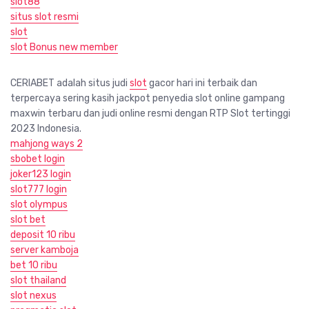
slot88
situs slot resmi
slot
slot Bonus new member
CERIABET adalah situs judi
slot
gacor hari ini terbaik dan
terpercaya sering kasih jackpot penyedia slot online gampang
maxwin terbaru dan judi online resmi dengan RTP Slot tertinggi
2023 Indonesia.
mahjong ways 2
sbobet login
joker123 login
slot777 login
slot olympus
slot bet
deposit 10 ribu
server kamboja
bet 10 ribu
slot thailand
slot nexus