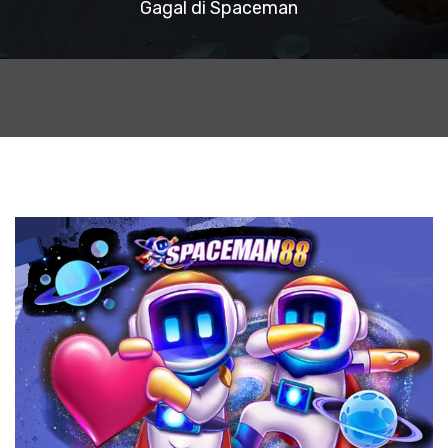
Gagal di Spaceman