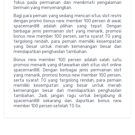
fokus pada permainan dan menikmati pengalaman
bermain yang menyenangkan.
Bagi para pemain yang sedang mencari situs slot resmi
dengan promo bonus new member 100 persen di awal,
spaceman88 adalah pilihan yang tepat. Dengan
berbagai jenis permainan slot yang menarik, promosi
bonus new member 100 persen, serta syarat TO yang
tergolong rendah, para pemain memiliki kesempatan
yang besar untuk meraih kemenangan besar dan
mendapatkan penghasilan tambahan.
Bonus new member 100 persen adalah salah satu
promosi menarik yang ditawarkan oleh situs slot online
spaceman88. Dengan berbagai jenis permainan slot
yang menarik, promosi bonus new member 100 persen,
serta syarat TO yang tergolong rendah, para pemain
memiliki kesempatan yang besar untuk meraih
kemenangan besar dan mendapatkan penghasilan
tambahan. Jadi, jangan ragu untuk bergabung di
spaceman88 sekarang dan dapatkan bonus new
member 100 persen setelah TO 5x.