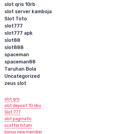
slot qris 10rb
slot server kamboja
Slot Toto
slot777
slot777 apk
slot88
slot888
spaceman
spaceman88
Taruhan Bola
Uncategorized
zeus slot
slot qris
slot deposit 10 ribu
Slot 777
slot pagmatic
scatter hitam
bonus new member