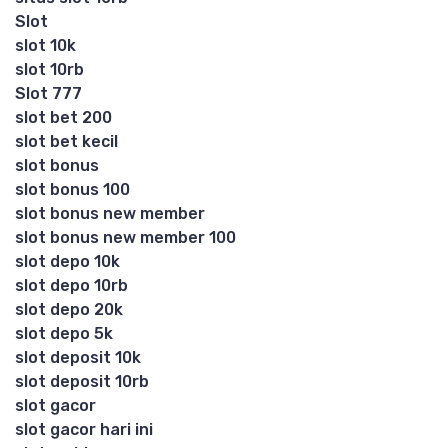
Slot
slot 10k
slot 10rb
Slot 777
slot bet 200
slot bet kecil
slot bonus
slot bonus 100
slot bonus new member
slot bonus new member 100
slot depo 10k
slot depo 10rb
slot depo 20k
slot depo 5k
slot deposit 10k
slot deposit 10rb
slot gacor
slot gacor hari ini