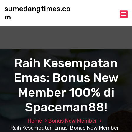
S
sumedangtimes.co
k
m
i
p
t
o
c
o
n
Raih Kesempatan
t
e
Emas: Bonus New
n
t
Member 100% di
Spaceman88!
Home
Bonus New Member
Raih Kesempatan Emas: Bonus New Member