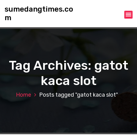
S
sumedangtimes.co
k
m
i
p
t
o
c
o
n
Tag Archives: gatot
t
e
kaca slot
n
t
Home
Posts tagged "gatot kaca slot"