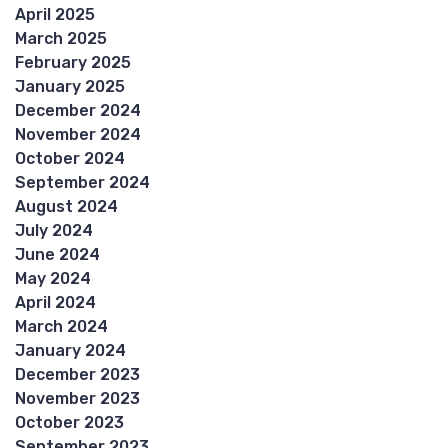
April 2025
March 2025
February 2025
January 2025
December 2024
November 2024
October 2024
September 2024
August 2024
July 2024
June 2024
May 2024
April 2024
March 2024
January 2024
December 2023
November 2023
October 2023
September 2023