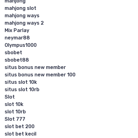
mahjong
mahjong slot
mahjong ways
mahjong ways 2
Mix Parlay
neymar88
Olympus1000
sbobet
sbobet88
situs bonus new member
situs bonus new member 100
situs slot 10k
situs slot 10rb
Slot
slot 10k
slot 10rb
Slot 777
slot bet 200
slot bet kecil