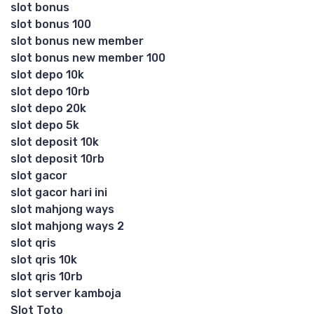
slot bonus
slot bonus 100
slot bonus new member
slot bonus new member 100
slot depo 10k
slot depo 10rb
slot depo 20k
slot depo 5k
slot deposit 10k
slot deposit 10rb
slot gacor
slot gacor hari ini
slot mahjong ways
slot mahjong ways 2
slot qris
slot qris 10k
slot qris 10rb
slot server kamboja
Slot Toto