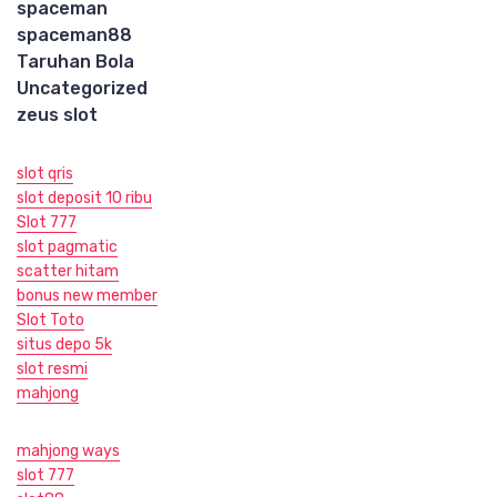
spaceman
spaceman88
Taruhan Bola
Uncategorized
zeus slot
slot qris
slot deposit 10 ribu
Slot 777
slot pagmatic
scatter hitam
bonus new member
Slot Toto
situs depo 5k
slot resmi
mahjong
mahjong ways
slot 777