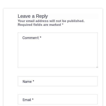
Leave a Reply
Your email address will not be published.
Required fields are marked
*
Comment
*
Name
*
Email
*