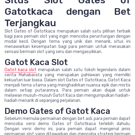
Gatotkaca dengan Bet
Terjangkau
Slot Gates of Gatotkaca merupakan salah satu pilihan terbaik
bagi para pemain slot yang ingin mencoba peruntungan dengan
modal kecil. Dengan tema yang unik dan menarik, situs ini
menawarkan kesempatan bagi para pemain untuk merasakan
sensasi bermain slot yang seru dan mengasyikkan.
Gatot Kaca Slot
Gatot kaca slot
merupakan salah satu tokoh legendaris dalam
cerita Mahabarata yang merupakan pahlawan yang memiliki
kekuatan luar biasa. Dalam slot Gates of Gatotkaca, Gatot Kaca
menjadi tema utama yang menghadirkan nuansa epik dan mistis
dalam setiap putarannya. Para pemain akan diajak untuk
melawan musuh-musuh Gatot Kaca dan mengumpulkan hadiah-
hadiah menarik di sepanjang perjalanan.
Demo Gates of Gatot Kaca
Sebelum memulai permainan dengan bet asli, para pemain dapat
mencoba versi demo Gates of Gatotkaca terlebih dahulu.
Dengan versi demo ini, para pemain dapat mengenal jenis
permainan slot yang ditawarkan dan mencoba strategi bermain