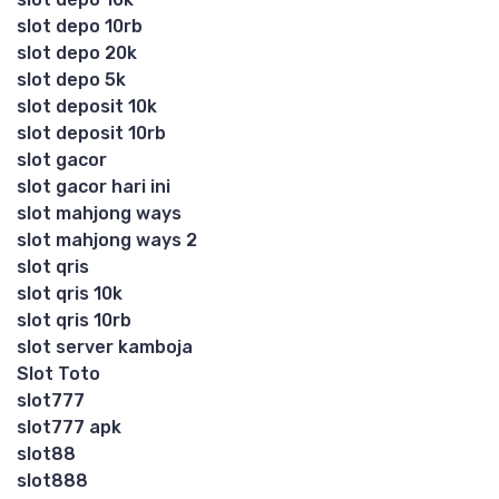
slot depo 10rb
slot depo 20k
slot depo 5k
slot deposit 10k
slot deposit 10rb
slot gacor
slot gacor hari ini
slot mahjong ways
slot mahjong ways 2
slot qris
slot qris 10k
slot qris 10rb
slot server kamboja
Slot Toto
slot777
slot777 apk
slot88
slot888