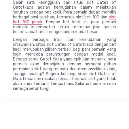
Salah satu keunggulan dari situs slot Gates of
Gatotkaca adalah kemudahan dalam melakukan
taruhan dengan bet kecil. Para pemain dapat memilih
berbagai opsi taruhan, termasuk slot bet 100 dan
slot
bet 100 perak
. Dengan bet kecil ini, para pemain
memiliki kesempatan untuk memenangkan hadiah
besar tanpa harus mengeluarkan modal besar.
Dengan berbagai fitur dan kemudahan yang
ditawarkan, situs slot Gates of Gatotkaca dengan bet
kecil merupakan pilihan terbaik bagi para pemain yang
ingin mencoba peruntungan dengan modal kecil.
Dengan tema Gatot Kaca yang epik dan menarik, para
pemain akan dimanjakan dengan berbagai pilihan
permainan slot yang menarik dan mengasyikkan. Jadi,
tunggu apalagi? Segera kunjungi situs slot Gates of
Gatotkaca dan rasakan sensasi bermain slot yang tidak
akan anda temui di tempat lain. Selamat bermain dan
semoga beruntung!