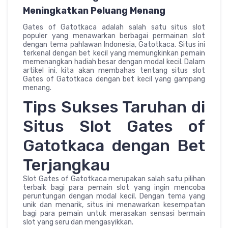
Meningkatkan Peluang Menang
Gates of Gatotkaca adalah salah satu situs slot
populer yang menawarkan berbagai permainan slot
dengan tema pahlawan Indonesia, Gatotkaca. Situs ini
terkenal dengan bet kecil yang memungkinkan pemain
memenangkan hadiah besar dengan modal kecil. Dalam
artikel ini, kita akan membahas tentang situs slot
Gates of Gatotkaca dengan bet kecil yang gampang
menang.
Tips Sukses Taruhan di
Situs Slot Gates of
Gatotkaca dengan Bet
Terjangkau
Slot Gates of Gatotkaca merupakan salah satu pilihan
terbaik bagi para pemain slot yang ingin mencoba
peruntungan dengan modal kecil. Dengan tema yang
unik dan menarik, situs ini menawarkan kesempatan
bagi para pemain untuk merasakan sensasi bermain
slot yang seru dan mengasyikkan.