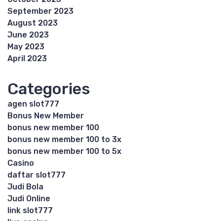
September 2023
August 2023
June 2023
May 2023
April 2023
Categories
agen slot777
Bonus New Member
bonus new member 100
bonus new member 100 to 3x
bonus new member 100 to 5x
Casino
daftar slot777
Judi Bola
Judi Online
link slot777