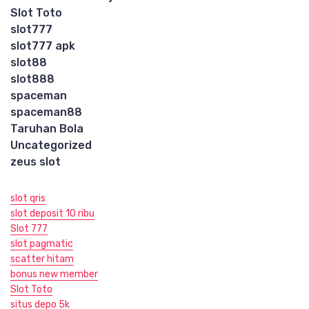
Slot Toto
slot777
slot777 apk
slot88
slot888
spaceman
spaceman88
Taruhan Bola
Uncategorized
zeus slot
slot qris
slot deposit 10 ribu
Slot 777
slot pagmatic
scatter hitam
bonus new member
Slot Toto
situs depo 5k