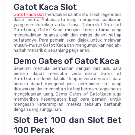
Gatot Kaca Slot
Gatot kaca slot
merupakan salah satu tokoh legendaris
dalam cerita Mahabarata yang merupakan pahlawan
yang memiliki kekuatan luar biasa. Dalam slot Gates of
Gatotkaca, Gatot Kaca menjadi tema utama yang
menghadirkan nuansa epik dan mistis dalam setiap
putarannya. Para pemain akan diajak untuk melawan
musuh-musuh Gatot Kaca dan mengumpulkan hadiah-
hadiah menarik di sepanjang perjalanan.
Demo Gates of Gatot Kaca
Sebelum memulai permainan dengan bet asli, para
pemain dapat mencoba versi demo Gates of
Gatotkaca terlebih dahulu. Dengan versi demo ini, para
pemain dapat mengenal jenis permainan slot yang
ditawarkan dan mencoba strategi bermain tanpa harus
mengeluarkan uang. Demo Gates of Gatotkaca juga
memberikan kesempatan bagi para pemain untuk
mengasah keterampilan mereka sebelum bertaruh
dengan uang sungguhan.
Slot Bet 100 dan Slot Bet
100 Perak