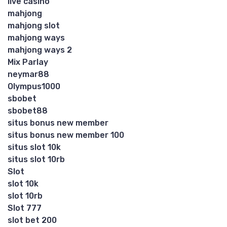
live casino
mahjong
mahjong slot
mahjong ways
mahjong ways 2
Mix Parlay
neymar88
Olympus1000
sbobet
sbobet88
situs bonus new member
situs bonus new member 100
situs slot 10k
situs slot 10rb
Slot
slot 10k
slot 10rb
Slot 777
slot bet 200