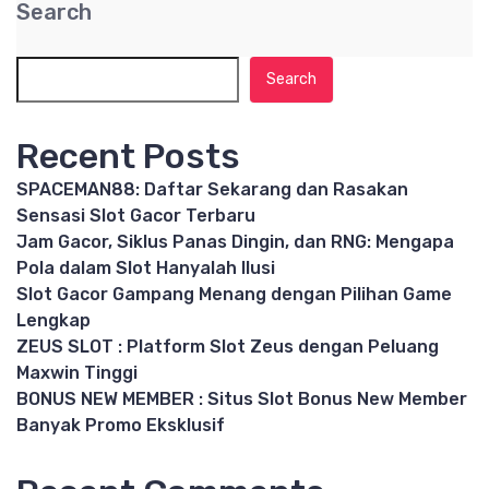
Search
Search
Recent Posts
SPACEMAN88: Daftar Sekarang dan Rasakan
Sensasi Slot Gacor Terbaru
Jam Gacor, Siklus Panas Dingin, dan RNG: Mengapa
Pola dalam Slot Hanyalah Ilusi
Slot Gacor Gampang Menang dengan Pilihan Game
Lengkap
ZEUS SLOT : Platform Slot Zeus dengan Peluang
Maxwin Tinggi
BONUS NEW MEMBER : Situs Slot Bonus New Member
Banyak Promo Eksklusif