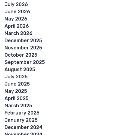
July 2026
June 2026
May 2026
April 2026
March 2026
December 2025
November 2025
October 2025
September 2025
August 2025
July 2025
June 2025
May 2025
April 2025
March 2025
February 2025
January 2025
December 2024
November 2024