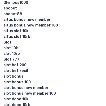
Olympus1000
sbobet
sbobet88
situs bonus new member
situs bonus new member 100
situs slot 10k
situs slot 10rb
Slot
slot 10k
slot 10rb
Slot 777
slot bet 200
slot bet kecil
slot bonus
slot bonus 100
slot bonus new member
slot bonus new member 100
slot depo 10k
slot depo 10rb