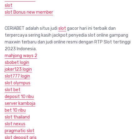
slot
slot Bonus new member
CERIABET adalah situs judi
slot
gacor hari ini terbaik dan
terpercaya sering kasih jackpot penyedia slot online gampang
maxwin terbaru dan judi online resmi dengan RTP Slot tertinggi
2023 Indonesia.
mahjong ways 2
sbobet login
joker123 login
slot777 login
slot olympus
slot bet
deposit 10 ribu
server kamboja
bet 10 ribu
slot thailand
slot nexus
pragmatic slot
slot deposit qris