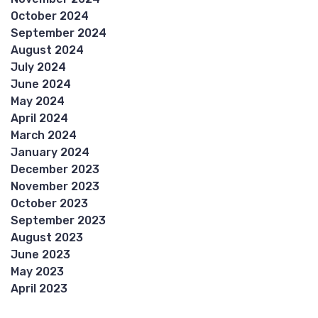
October 2024
September 2024
August 2024
July 2024
June 2024
May 2024
April 2024
March 2024
January 2024
December 2023
November 2023
October 2023
September 2023
August 2023
June 2023
May 2023
April 2023