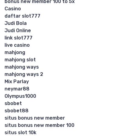
bonus new member 100 to 5x
Casino
daftar slot777
Judi Bola
Judi Online
link slot777
live casino
mahjong
mahjong slot
mahjong ways
mahjong ways 2
Mix Parlay
neymar88
Olympus1000
sbobet
sbobet88
situs bonus new member
situs bonus new member 100
situs slot 10k