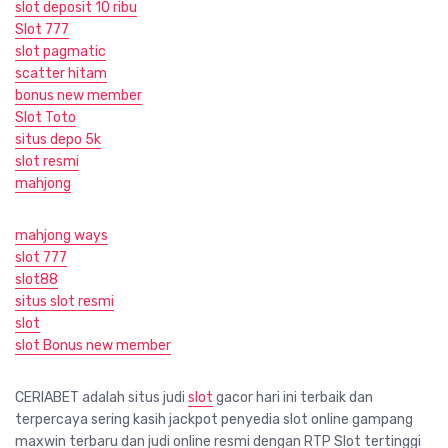
slot deposit 10 ribu
Slot 777
slot pagmatic
scatter hitam
bonus new member
Slot Toto
situs depo 5k
slot resmi
mahjong
mahjong ways
slot 777
slot88
situs slot resmi
slot
slot Bonus new member
CERIABET adalah situs judi
slot
gacor hari ini terbaik dan
terpercaya sering kasih jackpot penyedia slot online gampang
maxwin terbaru dan judi online resmi dengan RTP Slot tertinggi