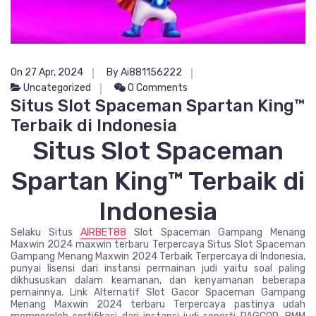
On 27 Apr, 2024
By Ai881156222
Uncategorized
0 Comments
Situs Slot Spaceman Spartan King™
Terbaik di Indonesia
Situs Slot Spaceman
Spartan King™ Terbaik di
Indonesia
Selaku Situs
AIRBET88
Slot Spaceman Gampang Menang
Maxwin 2024 maxwin terbaru Terpercaya Situs Slot Spaceman
Gampang Menang Maxwin 2024 Terbaik Terpercaya di Indonesia,
punyai lisensi dari instansi permainan judi yaitu soal paling
dikhususkan dalam keamanan, dan kenyamanan beberapa
pemainnya. Link Alternatif Slot Gacor Spaceman Gampang
Menang Maxwin 2024 terbaru Terpercaya pastinya udah