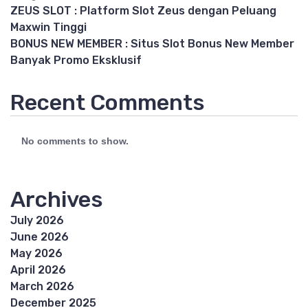
ZEUS SLOT : Platform Slot Zeus dengan Peluang
Maxwin Tinggi
BONUS NEW MEMBER : Situs Slot Bonus New Member
Banyak Promo Eksklusif
Recent Comments
No comments to show.
Archives
July 2026
June 2026
May 2026
April 2026
March 2026
December 2025