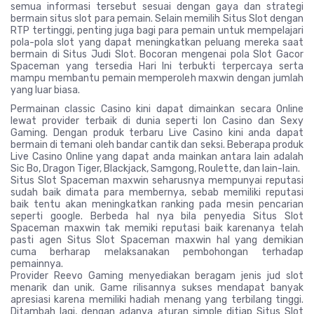
semua informasi tersebut sesuai dengan gaya dan strategi
bermain situs slot para pemain. Selain memilih Situs Slot dengan
RTP tertinggi, penting juga bagi para pemain untuk mempelajari
pola-pola slot yang dapat meningkatkan peluang mereka saat
bermain di Situs Judi Slot. Bocoran mengenai pola Slot Gacor
Spaceman yang tersedia Hari Ini terbukti terpercaya serta
mampu membantu pemain memperoleh maxwin dengan jumlah
yang luar biasa.
Permainan classic Casino kini dapat dimainkan secara Online
lewat provider terbaik di dunia seperti Ion Casino dan Sexy
Gaming. Dengan produk terbaru Live Casino kini anda dapat
bermain di temani oleh bandar cantik dan seksi. Beberapa produk
Live Casino Online yang dapat anda mainkan antara lain adalah
Sic Bo, Dragon Tiger, Blackjack, Samgong, Roulette, dan lain-lain.
Situs Slot Spaceman maxwin seharusnya mempunyai reputasi
sudah baik dimata para membernya, sebab memiliki reputasi
baik tentu akan meningkatkan ranking pada mesin pencarian
seperti google. Berbeda hal nya bila penyedia Situs Slot
Spaceman maxwin tak memiki reputasi baik karenanya telah
pasti agen Situs Slot Spaceman maxwin hal yang demikian
cuma berharap melaksanakan pembohongan terhadap
pemainnya.
Provider Reevo Gaming menyediakan beragam jenis jud slot
menarik dan unik. Game rilisannya sukses mendapat banyak
apresiasi karena memiliki hadiah menang yang terbilang tinggi.
Ditambah lagi, dengan adanya aturan simple ditiap Situs Slot