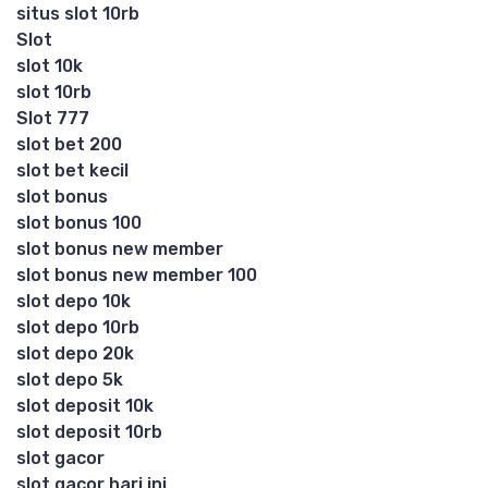
situs slot 10rb
Slot
slot 10k
slot 10rb
Slot 777
slot bet 200
slot bet kecil
slot bonus
slot bonus 100
slot bonus new member
slot bonus new member 100
slot depo 10k
slot depo 10rb
slot depo 20k
slot depo 5k
slot deposit 10k
slot deposit 10rb
slot gacor
slot gacor hari ini