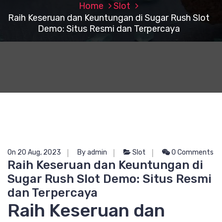
Home
Slot
Raih Keseruan dan Keuntungan di Sugar Rush Slot
Demo: Situs Resmi dan Terpercaya
On 20 Aug, 2023
By admin
Slot
0 Comments
Raih Keseruan dan Keuntungan di
Sugar Rush Slot Demo: Situs Resmi
dan Terpercaya
Raih Keseruan dan