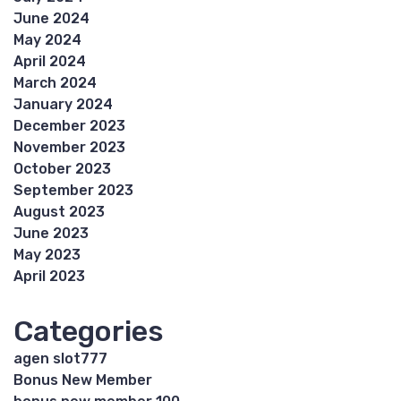
June 2024
May 2024
April 2024
March 2024
January 2024
December 2023
November 2023
October 2023
September 2023
August 2023
June 2023
May 2023
April 2023
Categories
agen slot777
Bonus New Member