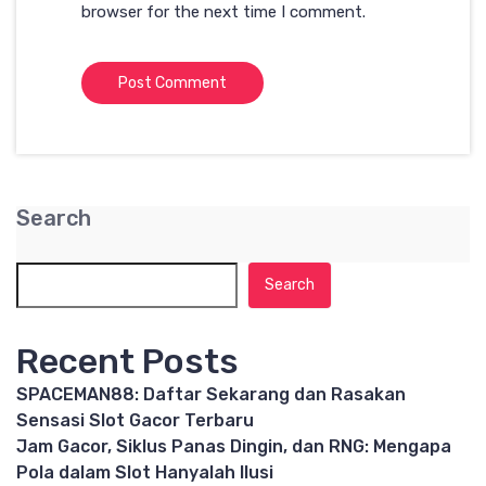
browser for the next time I comment.
Search
Search
Recent Posts
SPACEMAN88: Daftar Sekarang dan Rasakan
Sensasi Slot Gacor Terbaru
Jam Gacor, Siklus Panas Dingin, dan RNG: Mengapa
Pola dalam Slot Hanyalah Ilusi