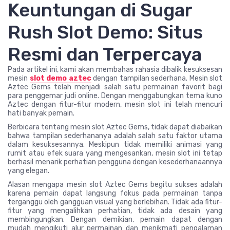
Keuntungan di Sugar
Rush Slot Demo: Situs
Resmi dan Terpercaya
Pada artikel ini, kami akan membahas rahasia dibalik kesuksesan
mesin
slot demo aztec
dengan tampilan sederhana. Mesin slot
Aztec Gems telah menjadi salah satu permainan favorit bagi
para penggemar judi online. Dengan menggabungkan tema kuno
Aztec dengan fitur-fitur modern, mesin slot ini telah mencuri
hati banyak pemain.
Berbicara tentang mesin slot Aztec Gems, tidak dapat diabaikan
bahwa tampilan sederhananya adalah salah satu faktor utama
dalam kesuksesannya. Meskipun tidak memiliki animasi yang
rumit atau efek suara yang mengesankan, mesin slot ini tetap
berhasil menarik perhatian pengguna dengan kesederhanaannya
yang elegan.
Alasan mengapa mesin slot Aztec Gems begitu sukses adalah
karena pemain dapat langsung fokus pada permainan tanpa
terganggu oleh gangguan visual yang berlebihan. Tidak ada fitur-
fitur yang mengalihkan perhatian, tidak ada desain yang
membingungkan. Dengan demikian, pemain dapat dengan
mudah mengikuti alur permainan dan menikmati pengalaman