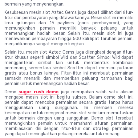
bermain yang menyenangkan.
Kesuksesan mesin slot Aztec Gems juga dapat dilihat dari fitur-
fitur dan pembayaran yang ditawarkannya. Mesin slot ini memiliki
lima gulungan dan 15 paylines (garis pembayaran), yang
memungkinkan pemain memiliki banyak peluang untuk
memenangkan hadiah besar. Selain itu, mesin slot ini juga
menawarkan pembayaran hingga 500 kali lipat taruhan pemain,
menjadikannya sangat menguntungkan.
Selain itu, mesin slot Aztec Gems juga dilengkapi dengan fitur-
fitur khusus seperti simbol Wild dan Scatter. Simbol Wild dapat
menggantikan simbol lain untuk membentuk kombinasi
pemenang, sementara simbol Scatter dapat memicu putaran
gratis atau bonus lainnya. Fitur-fitur ini membuat permainan
semakin menarik dan memberikan peluang tambahan bagi
pemain untuk memenangkan hadiah besar.
Demo
sugar rush demo
juga merupakan salah satu alasan
mengapa mesin slot ini begitu sukses. Dalam demo slot ini,
pemain dapat mencoba permainan secara gratis tanpa harus
menggunakan uang sungguhan. Ini memberi mereka
kesempatan untuk mengenal mesin slot sebelum memutuskan
untuk bermain dengan uang sungguhan. Demo slot tersebut
memungkinkan pemain untuk memahami aturan permainan,
membiasakan diri dengan fitur-fitur dan strategi permainan
yang dapat meningkatkan peluang mereka untuk menang.