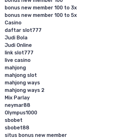
bonus new member 100
bonus new member 100 to 3x
bonus new member 100 to 5x
Casino
daftar slot777
Judi Bola
Judi Online
link slot777
live casino
mahjong
mahjong slot
mahjong ways
mahjong ways 2
Mix Parlay
neymar88
Olympus1000
sbobet
sbobet88
situs bonus new member