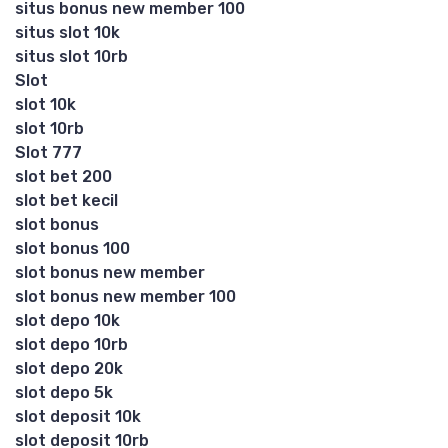
situs bonus new member 100
situs slot 10k
situs slot 10rb
Slot
slot 10k
slot 10rb
Slot 777
slot bet 200
slot bet kecil
slot bonus
slot bonus 100
slot bonus new member
slot bonus new member 100
slot depo 10k
slot depo 10rb
slot depo 20k
slot depo 5k
slot deposit 10k
slot deposit 10rb