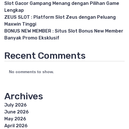
Slot Gacor Gampang Menang dengan Pilihan Game
Lengkap
ZEUS SLOT : Platform Slot Zeus dengan Peluang
Maxwin Tinggi
BONUS NEW MEMBER : Situs Slot Bonus New Member
Banyak Promo Eksklusif
Recent Comments
No comments to show.
Archives
July 2026
June 2026
May 2026
April 2026