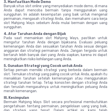
3. Manfaatkan Mode Demo
Banyak situs slot online yang menyediakan mode demo, di mana
Anda dapat mencoba bermain tanpa menggunakan uang
sungguhan. Ini adalah kesempatan yang baik untuk mengenal
permainan, mengasah strategi Anda, dan memahami cara kerja
slot Mahjong Ways sebelum Anda mulai bermain dengan uang
sungguhan.
4. Atur Taruhan Anda dengan Bijak
Pada saat memainkan slot Mahjong Ways, pastikan untuk
mengatur taruhan Anda dengan bijaksana. Evaluasi peluang
kemenangan Anda dan sesuaikan taruhan Anda sesuai dengan
anggaran dan strategi permainan Anda. Jangan tergoda untuk
bertaruh lebih banyak dari yang Anda siapkan, karena ini dapat
meningkatkan risiko kehilangan uang Anda.
5. Gunakan Strategi yang Cocok untuk Anda
Setiap pemain memiliki strategi yang berbeda dalam bermain
slot. Temukan strategi yang paling cocok untuk Anda, apakah itu
menaikkan taruhan setelah kemenangan atau menggunakan
strategi taruhan tetap. Tetap konsisten dengan strategi Anda
dan teruslah mengasahnya untuk meningkatkan peluang Anda
meraih kemenangan.
III. Kesimpulan
Bermain Mahjong Ways Slot secara profesional membutuhkan
pengetahuan tentang permainan, pengelolaan uang yang baik,
dan strategi yang tepat. Dalam artikel ini, kami telah