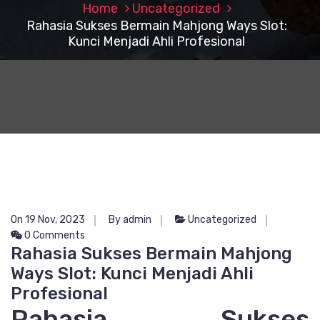
Home
Uncategorized
Rahasia Sukses Bermain Mahjong Ways Slot:
Kunci Menjadi Ahli Profesional
On 19 Nov, 2023
By admin
Uncategorized
0 Comments
Rahasia Sukses Bermain Mahjong
Ways Slot: Kunci Menjadi Ahli
Profesional
Rahasia Sukses