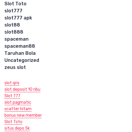
Slot Toto
slot777
slot777 apk
slot88
slot888
spaceman
spaceman88
Taruhan Bola
Uncategorized
zeus slot
slot qris
slot deposit 10 ribu
Slot 777
slot pagmatic
scatter hitam
bonus new member
Slot Toto
situs depo 5k