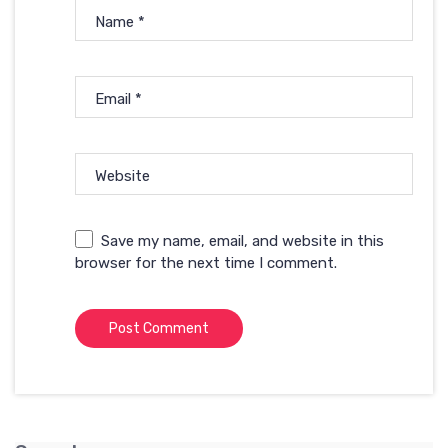
Name
*
Email
*
Website
Save my name, email, and website in this
browser for the next time I comment.