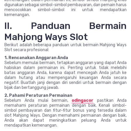
digunakan sebagai simbol-simbol pembayaran, dan pemain harus
mencocokkan simbol-simbol ini untuk mendapatkan
kemenangan.
II. Panduan Bermain
Mahjong Ways Slot
Berikut adalah beberapa panduan untuk bermain Mahjong Ways
Slot secara profesional:
1. Rencanakan Anggaran Anda
Sebelum memulai bermain, tetapkan anggaran yang dapat Anda
habiskan dalam permainan ini. Penting untuk tidak melebihi
batas anggaran Anda, karena dapat mencegah Anda jatuh ke
dalam hutang atau mempengaruhi keuangan Anda secara
negatif. Buatlah janji dengan diri sendiri untuk bermain dengan
bijak dan bertanggung jawab.
2. Pahami Peraturan Permainan
Sebelum Anda mulai bermain,
odingacor
pastikan Anda
memahami peraturan permainan dengan baik. Kenali simbol-
simbol pembayaran dan fitur-fitur bonus yang tersedia dalam
slot Mahjong Ways. Dengan memahami permainan dengan baik,
Anda akan dapat meningkatkan peluang Anda untuk
mendapatkan kemenangan.