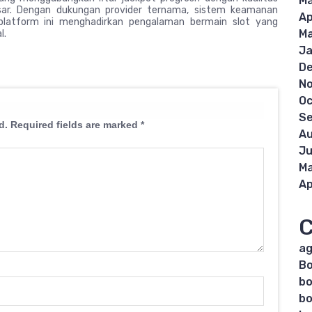
Ma
sar. Dengan dukungan provider ternama, sistem keamanan
Ap
platform ini menghadirkan pengalaman bermain slot yang
Ma
l.
Ja
D
N
Oc
S
d.
Required fields are marked
*
Au
Ju
Ma
Ap
C
ag
B
bo
bo