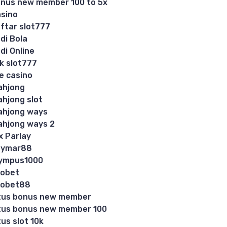
nus new member 100 to 5x
sino
ftar slot777
di Bola
di Online
nk slot777
ve casino
ahjong
hjong slot
hjong ways
hjong ways 2
x Parlay
eymar88
ympus1000
obet
bobet88
tus bonus new member
tus bonus new member 100
tus slot 10k