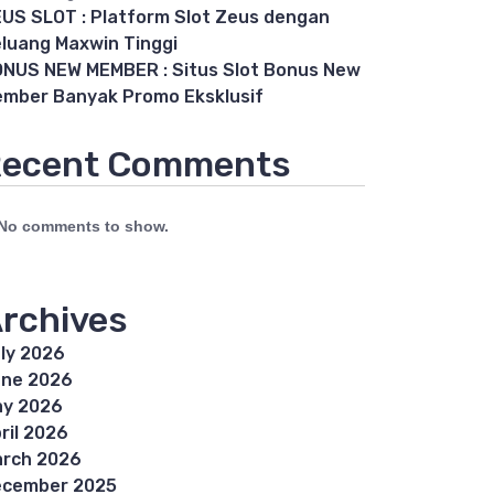
US SLOT : Platform Slot Zeus dengan
luang Maxwin Tinggi
NUS NEW MEMBER : Situs Slot Bonus New
mber Banyak Promo Eksklusif
ecent Comments
No comments to show.
rchives
ly 2026
ne 2026
y 2026
ril 2026
rch 2026
ecember 2025