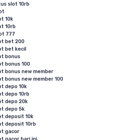
tus slot 10rb
ot
ot 10k
ot 10rb
ot 777
ot bet 200
ot bet kecil
ot bonus
ot bonus 100
ot bonus new member
ot bonus new member 100
ot depo 10k
ot depo 10rb
ot depo 20k
ot depo 5k
ot deposit 10k
ot deposit 10rb
ot gacor
ot gacor hari ini