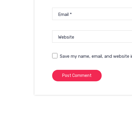
Email
*
Website
Save my name, email, and website i