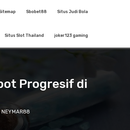
Sitemap
Sbobet88
Situs Judi Bola
Situs Slot Thailand
joker123 gaming
t Progresif di
di NEYMAR88