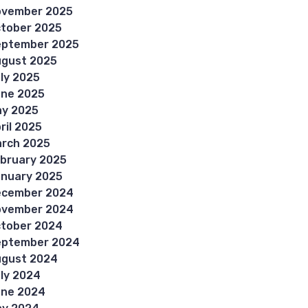
ovember 2025
tober 2025
eptember 2025
gust 2025
ly 2025
ne 2025
y 2025
ril 2025
rch 2025
bruary 2025
nuary 2025
ecember 2024
ovember 2024
tober 2024
eptember 2024
gust 2024
ly 2024
ne 2024