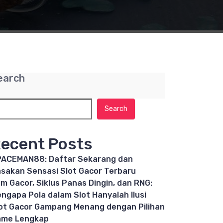
earch
Search
ecent Posts
ACEMAN88: Daftar Sekarang dan
sakan Sensasi Slot Gacor Terbaru
m Gacor, Siklus Panas Dingin, dan RNG:
ngapa Pola dalam Slot Hanyalah Ilusi
ot Gacor Gampang Menang dengan Pilihan
ame Lengkap