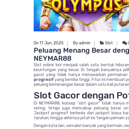
On 17 Jun, 2025
By admin
Slot
Peluang Menang Besar denga
NEYMAR88
Slot online kini menjadi salah satu bentuk hibur
keuntungan yang besar. Di tengah banyaknya pil
gacor yang tidak hanya menawarkan permainan d
progresif
yang bernilai tinggi. Fitur ini membua
peluang kemenangan besar dalam satu kali putaran
Slot Gacor dengan Po
Di NEYMAR88, konsep “slot gacor” tidak hanya
sering, tetapi juga mencakup peluang besar un
Jackpot progresif berbeda dari jackpot biasa ka
taruhan, hingga akhirnya jatuh ke tangan pemain y
Dengan kata lain, semakin banyak yang bermain, sema