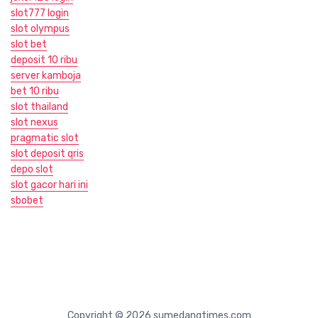
slot777 login
slot olympus
slot bet
deposit 10 ribu
server kamboja
bet 10 ribu
slot thailand
slot nexus
pragmatic slot
slot deposit qris
depo slot
slot gacor hari ini
sbobet
Copyright © 2026 sumedangtimes.com