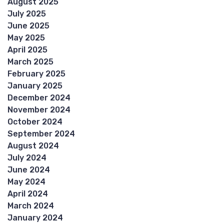
August 2025
July 2025
June 2025
May 2025
April 2025
March 2025
February 2025
January 2025
December 2024
November 2024
October 2024
September 2024
August 2024
July 2024
June 2024
May 2024
April 2024
March 2024
January 2024