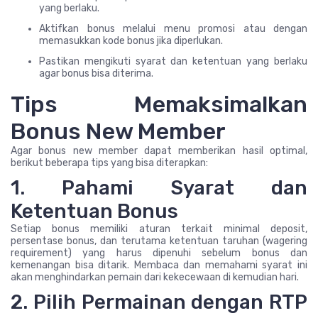
yang berlaku.
Aktifkan bonus melalui menu promosi atau dengan
memasukkan kode bonus jika diperlukan.
Pastikan mengikuti syarat dan ketentuan yang berlaku
agar bonus bisa diterima.
Tips Memaksimalkan
Bonus New Member
Agar bonus new member dapat memberikan hasil optimal,
berikut beberapa tips yang bisa diterapkan:
1. Pahami Syarat dan
Ketentuan Bonus
Setiap bonus memiliki aturan terkait minimal deposit,
persentase bonus, dan terutama ketentuan taruhan (wagering
requirement) yang harus dipenuhi sebelum bonus dan
kemenangan bisa ditarik. Membaca dan memahami syarat ini
akan menghindarkan pemain dari kekecewaan di kemudian hari.
2. Pilih Permainan dengan RTP