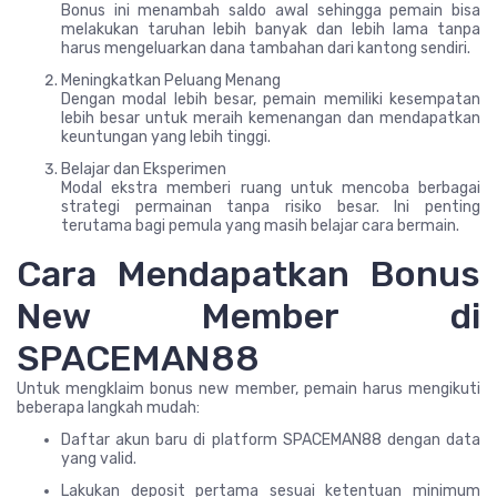
Bonus ini menambah saldo awal sehingga pemain bisa
melakukan taruhan lebih banyak dan lebih lama tanpa
harus mengeluarkan dana tambahan dari kantong sendiri.
Meningkatkan Peluang Menang
Dengan modal lebih besar, pemain memiliki kesempatan
lebih besar untuk meraih kemenangan dan mendapatkan
keuntungan yang lebih tinggi.
Belajar dan Eksperimen
Modal ekstra memberi ruang untuk mencoba berbagai
strategi permainan tanpa risiko besar. Ini penting
terutama bagi pemula yang masih belajar cara bermain.
Cara Mendapatkan Bonus
New Member di
SPACEMAN88
Untuk mengklaim bonus new member, pemain harus mengikuti
beberapa langkah mudah:
Daftar akun baru di platform SPACEMAN88 dengan data
yang valid.
Lakukan deposit pertama sesuai ketentuan minimum