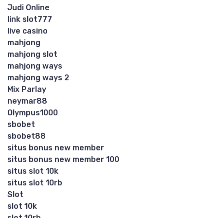
Judi Online
link slot777
live casino
mahjong
mahjong slot
mahjong ways
mahjong ways 2
Mix Parlay
neymar88
Olympus1000
sbobet
sbobet88
situs bonus new member
situs bonus new member 100
situs slot 10k
situs slot 10rb
Slot
slot 10k
slot 10rb