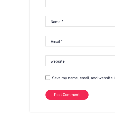
Name
*
Email
*
Website
Save my name, email, and website i