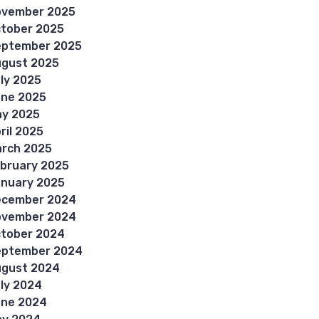
ovember 2025
tober 2025
eptember 2025
gust 2025
ly 2025
ne 2025
y 2025
ril 2025
rch 2025
bruary 2025
nuary 2025
ecember 2024
ovember 2024
tober 2024
eptember 2024
gust 2024
ly 2024
ne 2024