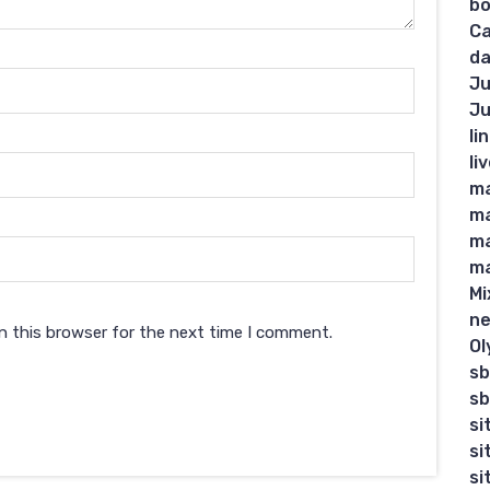
bo
Ca
da
Ju
Ju
li
li
m
ma
ma
ma
Mi
n
n this browser for the next time I comment.
Ol
sb
s
si
si
si