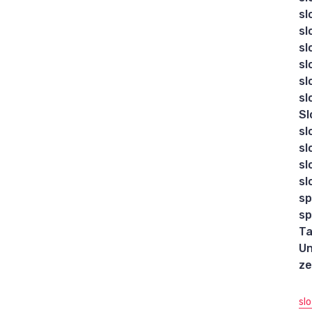
sl
sl
sl
sl
sl
sl
Sl
sl
sl
sl
sl
s
s
Ta
Un
ze
slo