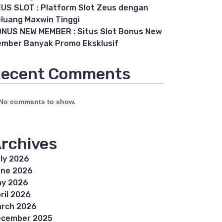
US SLOT : Platform Slot Zeus dengan
luang Maxwin Tinggi
NUS NEW MEMBER : Situs Slot Bonus New
mber Banyak Promo Eksklusif
ecent Comments
No comments to show.
rchives
ly 2026
ne 2026
y 2026
ril 2026
rch 2026
ecember 2025