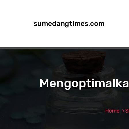
S
k
i
p
sumedangtimes.com
t
o
c
o
n
t
e
n
Mengoptimalka
t
Home
S