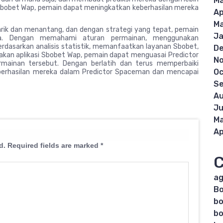
Ma
 Sbobet Wap, pemain dapat meningkatkan keberhasilan mereka
Ap
Ma
ik dan menantang, dan dengan strategi yang tepat, pemain
Ja
a. Dengan memahami aturan permainan, menggunakan
rdasarkan analisis statistik, memanfaatkan layanan Sbobet,
D
kan aplikasi Sbobet Wap, pemain dapat menguasai Predictor
N
ainan tersebut. Dengan berlatih dan terus memperbaiki
Oc
berhasilan mereka dalam Predictor Spaceman dan mencapai
S
Au
Ju
Ma
Ap
d.
Required fields are marked
*
C
ag
B
bo
bo