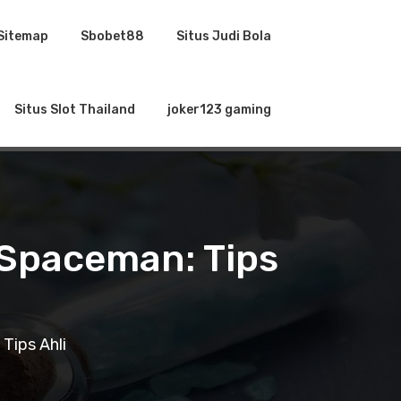
Sitemap
Sbobet88
Situs Judi Bola
Situs Slot Thailand
joker123 gaming
Spaceman: Tips
Tips Ahli