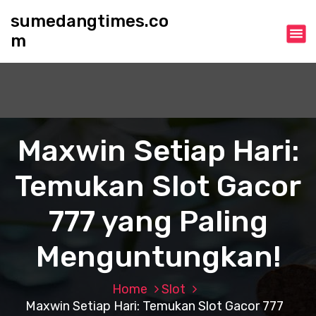
S
sumedangtimes.co
k
m
i
p
t
o
c
o
n
Maxwin Setiap Hari:
t
e
Temukan Slot Gacor
n
t
777 yang Paling
Menguntungkan!
Home
Slot
Maxwin Setiap Hari: Temukan Slot Gacor 777