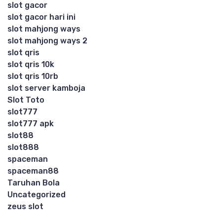
slot gacor
slot gacor hari ini
slot mahjong ways
slot mahjong ways 2
slot qris
slot qris 10k
slot qris 10rb
slot server kamboja
Slot Toto
slot777
slot777 apk
slot88
slot888
spaceman
spaceman88
Taruhan Bola
Uncategorized
zeus slot