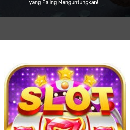
yang Paling Menguntungkan!