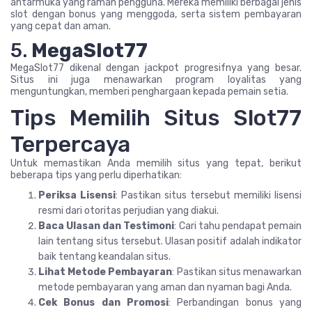
antarmuka yang ramah pengguna. Mereka memiliki berbagai jenis
slot dengan bonus yang menggoda, serta sistem pembayaran
yang cepat dan aman.
5.
MegaSlot77
MegaSlot77 dikenal dengan jackpot progresifnya yang besar.
Situs ini juga menawarkan program loyalitas yang
menguntungkan, memberi penghargaan kepada pemain setia.
Tips Memilih Situs Slot77
Terpercaya
Untuk memastikan Anda memilih situs yang tepat, berikut
beberapa tips yang perlu diperhatikan:
Periksa Lisensi
: Pastikan situs tersebut memiliki lisensi
resmi dari otoritas perjudian yang diakui.
Baca Ulasan dan Testimoni
: Cari tahu pendapat pemain
lain tentang situs tersebut. Ulasan positif adalah indikator
baik tentang keandalan situs.
Lihat Metode Pembayaran
: Pastikan situs menawarkan
metode pembayaran yang aman dan nyaman bagi Anda.
Cek Bonus dan Promosi
: Perbandingan bonus yang