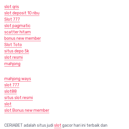
slot qris
slot deposit 10 ribu
Slot 777
slot pagmatic
scatter hitam
bonus new member
Slot Toto
situs depo 5k
slot resmi
mahjong
mahjong ways
slot 777
slot88
situs slot resmi
slot
slot Bonus new member
CERIABET adalah situs judi
slot
gacor hari ini terbaik dan