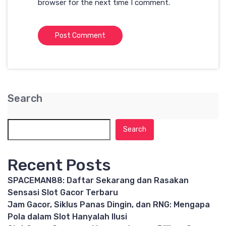
browser for the next time I comment.
Search
Search
Recent Posts
SPACEMAN88: Daftar Sekarang dan Rasakan
Sensasi Slot Gacor Terbaru
Jam Gacor, Siklus Panas Dingin, dan RNG: Mengapa
Pola dalam Slot Hanyalah Ilusi