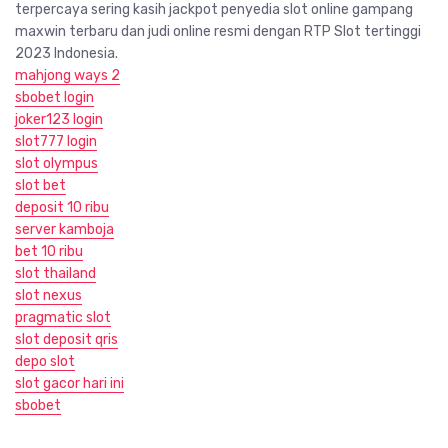
terpercaya sering kasih jackpot penyedia slot online gampang
maxwin terbaru dan judi online resmi dengan RTP Slot tertinggi
2023 Indonesia.
mahjong ways 2
sbobet login
joker123 login
slot777 login
slot olympus
slot bet
deposit 10 ribu
server kamboja
bet 10 ribu
slot thailand
slot nexus
pragmatic slot
slot deposit qris
depo slot
slot gacor hari ini
sbobet