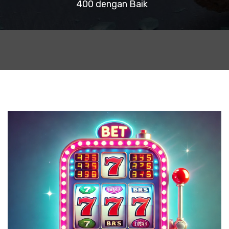
400 dengan Baik