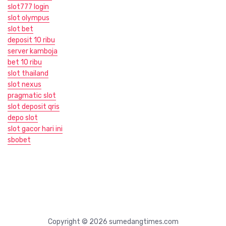
slot777 login
slot olympus
slot bet
deposit 10 ribu
server kamboja
bet 10 ribu
slot thailand
slot nexus
pragmatic slot
slot deposit qris
depo slot
slot gacor hari ini
sbobet
Copyright © 2026 sumedangtimes.com