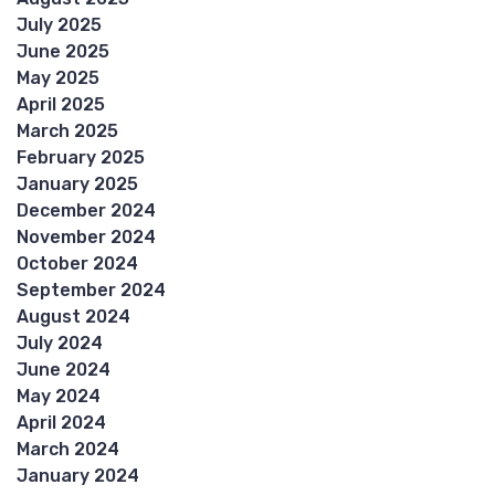
July 2025
June 2025
May 2025
April 2025
March 2025
February 2025
January 2025
December 2024
November 2024
October 2024
September 2024
August 2024
July 2024
June 2024
May 2024
April 2024
March 2024
January 2024