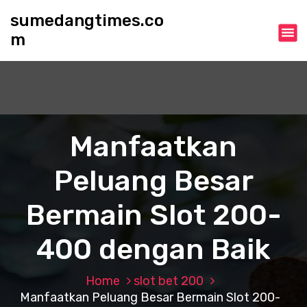
S
sumedangtimes.co
k
m
i
p
t
o
c
o
n
Manfaatkan
t
e
Peluang Besar
n
t
Bermain Slot 200-
400 dengan Baik
Home
slot bet 200
Manfaatkan Peluang Besar Bermain Slot 200-