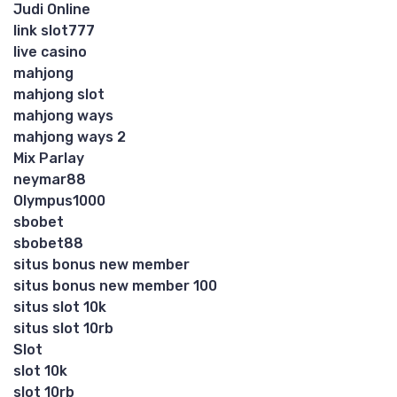
Judi Online
link slot777
live casino
mahjong
mahjong slot
mahjong ways
mahjong ways 2
Mix Parlay
neymar88
Olympus1000
sbobet
sbobet88
situs bonus new member
situs bonus new member 100
situs slot 10k
situs slot 10rb
Slot
slot 10k
slot 10rb