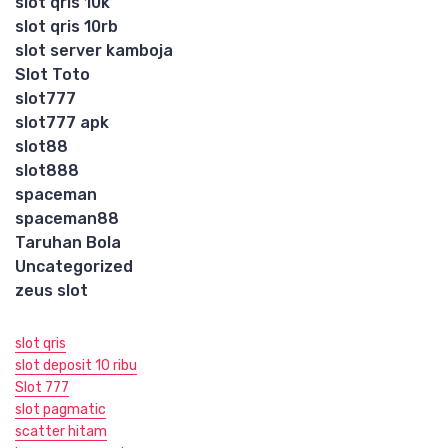
slot qris 10k
slot qris 10rb
slot server kamboja
Slot Toto
slot777
slot777 apk
slot88
slot888
spaceman
spaceman88
Taruhan Bola
Uncategorized
zeus slot
slot qris
slot deposit 10 ribu
Slot 777
slot pagmatic
scatter hitam