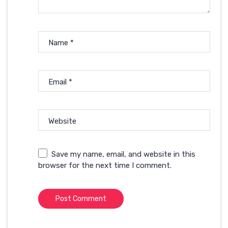
Name
*
Email
*
Website
Save my name, email, and website in this
browser for the next time I comment.