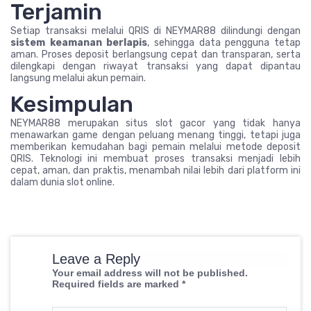
Terjamin
Setiap transaksi melalui QRIS di NEYMAR88 dilindungi dengan
sistem keamanan berlapis
, sehingga data pengguna tetap
aman. Proses deposit berlangsung cepat dan transparan, serta
dilengkapi dengan riwayat transaksi yang dapat dipantau
langsung melalui akun pemain.
Kesimpulan
NEYMAR88 merupakan situs slot gacor yang tidak hanya
menawarkan game dengan peluang menang tinggi, tetapi juga
memberikan kemudahan bagi pemain melalui metode deposit
QRIS. Teknologi ini membuat proses transaksi menjadi lebih
cepat, aman, dan praktis, menambah nilai lebih dari platform ini
dalam dunia slot online.
Leave a Reply
Your email address will not be published.
Required fields are marked
*