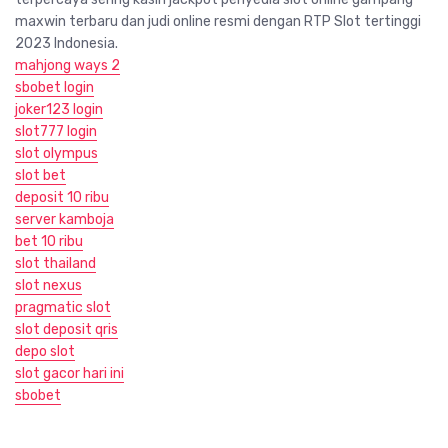
maxwin terbaru dan judi online resmi dengan RTP Slot tertinggi
2023 Indonesia.
mahjong ways 2
sbobet login
joker123 login
slot777 login
slot olympus
slot bet
deposit 10 ribu
server kamboja
bet 10 ribu
slot thailand
slot nexus
pragmatic slot
slot deposit qris
depo slot
slot gacor hari ini
sbobet