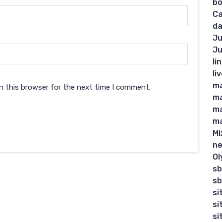
bo
Ca
da
Ju
Ju
li
li
m
n this browser for the next time I comment.
ma
ma
ma
Mi
n
Ol
sb
s
si
si
si