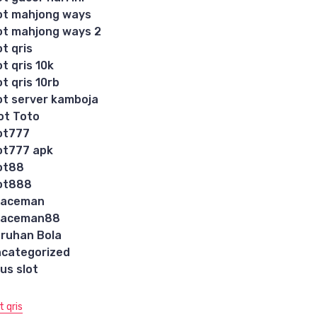
ot mahjong ways
ot mahjong ways 2
ot qris
ot qris 10k
ot qris 10rb
ot server kamboja
ot Toto
ot777
ot777 apk
ot88
ot888
paceman
paceman88
ruhan Bola
categorized
us slot
t qris