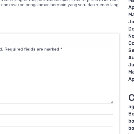
Ma
8 dan rasakan pengalaman bermain yang seru dan menantang.
Ap
Ma
Ja
D
N
Oc
d.
Required fields are marked
*
S
Au
Ju
Ma
Ap
C
ag
B
bo
bo