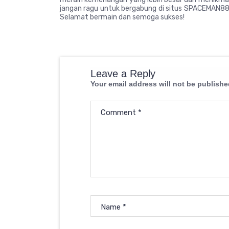
jangan ragu untuk bergabung di situs SPACEMAN8
Selamat bermain dan semoga sukses!
Leave a Reply
Your email address will not be publishe
Comment
*
Name
*