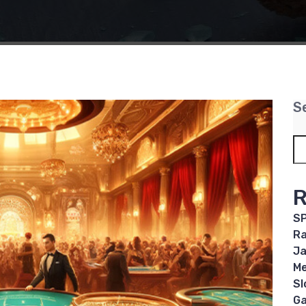
S
R
SP
Ra
Ja
Me
Sl
G