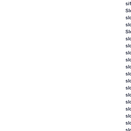
si
Sl
sl
sl
Sl
sl
sl
sl
sl
sl
sl
sl
sl
sl
sl
sl
sl
sl
sl