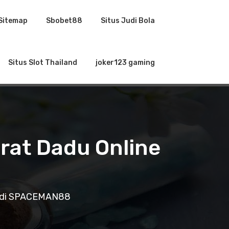
Sitemap
Sbobet88
Situs Judi Bola
Situs Slot Thailand
joker123 gaming
arat Dadu Online
ne di SPACEMAN88