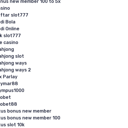
nus new member 100 to 5x
sino
ftar slot777
di Bola
di Online
nk slot777
ve casino
ahjong
hjong slot
hjong ways
hjong ways 2
x Parlay
eymar88
ympus1000
obet
bobet88
tus bonus new member
tus bonus new member 100
tus slot 10k