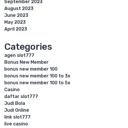
September 2023
August 2023
June 2023
May 2023
April 2023
Categories
agen slot777
Bonus New Member
bonus new member 100
bonus new member 100 to 3x
bonus new member 100 to 5x
Casino
daftar slot777
Judi Bola
Judi Online
link slot777
live casino