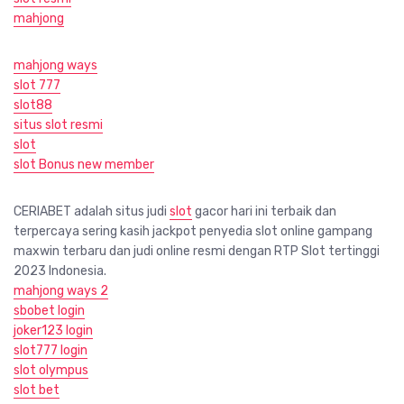
mahjong
mahjong ways
slot 777
slot88
situs slot resmi
slot
slot Bonus new member
CERIABET adalah situs judi
slot
gacor hari ini terbaik dan
terpercaya sering kasih jackpot penyedia slot online gampang
maxwin terbaru dan judi online resmi dengan RTP Slot tertinggi
2023 Indonesia.
mahjong ways 2
sbobet login
joker123 login
slot777 login
slot olympus
slot bet