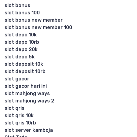
slot bonus
slot bonus 100
slot bonus new member
slot bonus new member 100
slot depo 10k
slot depo 10rb
slot depo 20k
slot depo 5k
slot deposit 10k
slot deposit 10rb
slot gacor
slot gacor hari ini
slot mahjong ways
slot mahjong ways 2
slot qris
slot qris 10k
slot qris 10rb
slot server kamboja