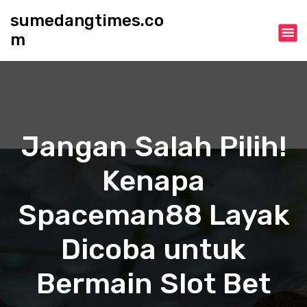
S
sumedangtimes.co
k
m
i
p
t
o
c
o
n
Jangan Salah Pilih!
t
e
Kenapa
n
t
Spaceman88 Layak
Dicoba untuk
Bermain Slot Bet