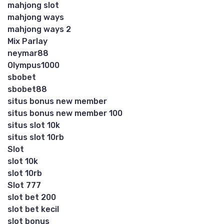
mahjong slot
mahjong ways
mahjong ways 2
Mix Parlay
neymar88
Olympus1000
sbobet
sbobet88
situs bonus new member
situs bonus new member 100
situs slot 10k
situs slot 10rb
Slot
slot 10k
slot 10rb
Slot 777
slot bet 200
slot bet kecil
slot bonus