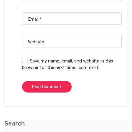
Email
*
Website
Save my name, email, and website in this
browser for the next time I comment.
Search