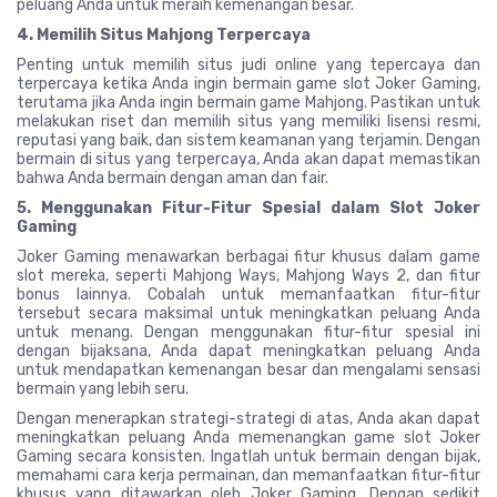
peluang Anda untuk meraih kemenangan besar.
4. Memilih Situs Mahjong Terpercaya
Penting untuk memilih situs judi online yang tepercaya dan
terpercaya ketika Anda ingin bermain game slot Joker Gaming,
terutama jika Anda ingin bermain game Mahjong. Pastikan untuk
melakukan riset dan memilih situs yang memiliki lisensi resmi,
reputasi yang baik, dan sistem keamanan yang terjamin. Dengan
bermain di situs yang terpercaya, Anda akan dapat memastikan
bahwa Anda bermain dengan aman dan fair.
5. Menggunakan Fitur-Fitur Spesial dalam Slot Joker
Gaming
Joker Gaming menawarkan berbagai fitur khusus dalam game
slot mereka, seperti Mahjong Ways, Mahjong Ways 2, dan fitur
bonus lainnya. Cobalah untuk memanfaatkan fitur-fitur
tersebut secara maksimal untuk meningkatkan peluang Anda
untuk menang. Dengan menggunakan fitur-fitur spesial ini
dengan bijaksana, Anda dapat meningkatkan peluang Anda
untuk mendapatkan kemenangan besar dan mengalami sensasi
bermain yang lebih seru.
Dengan menerapkan strategi-strategi di atas, Anda akan dapat
meningkatkan peluang Anda memenangkan game slot Joker
Gaming secara konsisten. Ingatlah untuk bermain dengan bijak,
memahami cara kerja permainan, dan memanfaatkan fitur-fitur
khusus yang ditawarkan oleh Joker Gaming. Dengan sedikit