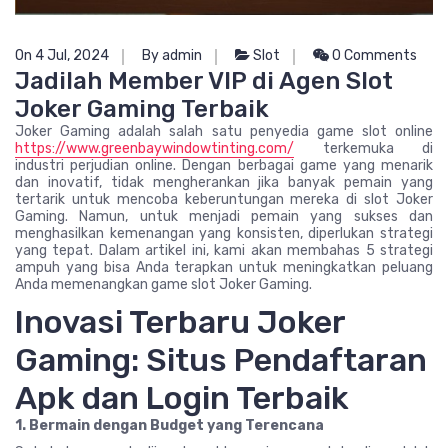
On 4 Jul, 2024
By admin
Slot
0 Comments
Jadilah Member VIP di Agen Slot
Joker Gaming Terbaik
Joker Gaming adalah salah satu penyedia game slot online
https://www.greenbaywindowtinting.com/
terkemuka di
industri perjudian online. Dengan berbagai game yang menarik
dan inovatif, tidak mengherankan jika banyak pemain yang
tertarik untuk mencoba keberuntungan mereka di slot Joker
Gaming. Namun, untuk menjadi pemain yang sukses dan
menghasilkan kemenangan yang konsisten, diperlukan strategi
yang tepat. Dalam artikel ini, kami akan membahas 5 strategi
ampuh yang bisa Anda terapkan untuk meningkatkan peluang
Anda memenangkan game slot Joker Gaming.
Inovasi Terbaru Joker
Gaming: Situs Pendaftaran
Apk dan Login Terbaik
1. Bermain dengan Budget yang Terencana