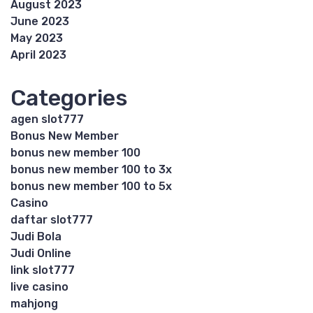
August 2023
June 2023
May 2023
April 2023
Categories
agen slot777
Bonus New Member
bonus new member 100
bonus new member 100 to 3x
bonus new member 100 to 5x
Casino
daftar slot777
Judi Bola
Judi Online
link slot777
live casino
mahjong