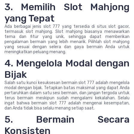
3. Memilih Slot Mahjong
yang Tepat
Ada berbagai jenis slot 777 yang tersedia di situs slot gacor,
termasuk slot mahjong. Slot mahjong biasanya menawarkan
tema dan fitur yang unik, sehingga dapat memberikan
pengalaman bermain yang lebih menarik. Pilihlah slot mahjong
yang sesuai dengan selera dan gaya bermain Anda untuk
meningkatkan peluang menang.
4. Mengelola Modal dengan
Bijak
Salah satu kunci kesuksesan bermain slot 777 adalah mengelola
modal dengan bijak. Tetapkan batas maksimal yang dapat Anda
pertaruhkan dalam satu sesi bermain, dan jangan tergoda untuk
terus bermain meskipun sudah mengalami kekalahan. Selalu
ingat bahwa bermain slot 777 adalah mengenai kesempatan,
dan Anda tidak bisa selalu menang setiap saat.
5. Bermain Secara
Konsisten