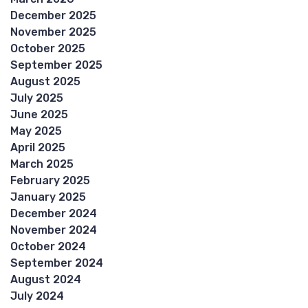
December 2025
November 2025
October 2025
September 2025
August 2025
July 2025
June 2025
May 2025
April 2025
March 2025
February 2025
January 2025
December 2024
November 2024
October 2024
September 2024
August 2024
July 2024