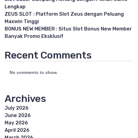
Lengkap
ZEUS SLOT : Platform Slot Zeus dengan Peluang
Maxwin Tinggi
BONUS NEW MEMBER : Situs Slot Bonus New Member
Banyak Promo Eksklusif
Recent Comments
No comments to show.
Archives
July 2026
June 2026
May 2026
April 2026
March 2026