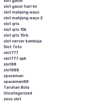
slot gacor
slot gacor hari ini
slot mahjong ways
slot mahjong ways 2
slot qris
slot qris 10k
slot qris 10rb
slot server kamboja
Slot Toto
slot777
slot777 apk
slot88
slot888
spaceman
spaceman88
Taruhan Bola
Uncategorized
zeus slot