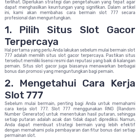
terlihat. Diperlukan strategi dan pengetahuan yang tepat agar
dapat menghasilkan keuntungan yang signifikan. Dalam artikel
ini, kami akan membahas cara bermain slot 777 secara
profesional dan menguntungkan.
1. Pilih Situs Slot Gacor
Terpercaya
Hal pertama yang perlu Anda lakukan sebelum mulai bermain slot
777 adalah memilih situs slot gacor terpercaya. Pastikan situs
tersebut memiliki lisensi resmi dan reputasi yang baik di kalangan
pemain. Situs slot gacor juga biasanya menawarkan berbagai
bonus dan promosi yang menguntungkan bagi pemain.
2. Mengetahui Cara Kerja
Slot 777
Sebelum mulai bermain, penting bagi Anda untuk memahami
cara kerja slot 777. Slot 777 menggunakan RNG (Random
Number Generator) untuk menentukan hasil putaran, sehingga
setiap putaran adalah acak dan tidak dapat diprediksi. Namun,
Anda dapat membuat strategi bermain yang lebih efektif
dengan memahami pola pembayaran dan fitur bonus dari setiap
permainan slot.