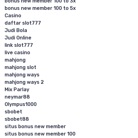
bonus new member 100 to 3x
bonus new member 100 to 5x
Casino
daftar slot777
Judi Bola
Judi Online
link slot777
live casino
mahjong
mahjong slot
mahjong ways
mahjong ways 2
Mix Parlay
neymar88
Olympus1000
sbobet
sbobet88
situs bonus new member
situs bonus new member 100