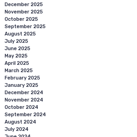
December 2025
November 2025
October 2025
September 2025
August 2025
July 2025
June 2025
May 2025
April 2025
March 2025
February 2025
January 2025
December 2024
November 2024
October 2024
September 2024
August 2024
July 2024
June 2024