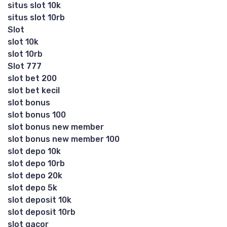
situs slot 10k
situs slot 10rb
Slot
slot 10k
slot 10rb
Slot 777
slot bet 200
slot bet kecil
slot bonus
slot bonus 100
slot bonus new member
slot bonus new member 100
slot depo 10k
slot depo 10rb
slot depo 20k
slot depo 5k
slot deposit 10k
slot deposit 10rb
slot gacor