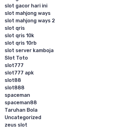
slot gacor hari ini
slot mahjong ways
slot mahjong ways 2
slot qris
slot qris 10k
slot qris 10rb
slot server kamboja
Slot Toto
slot777
slot777 apk
slot88
slot888
spaceman
spaceman88
Taruhan Bola
Uncategorized
zeus slot