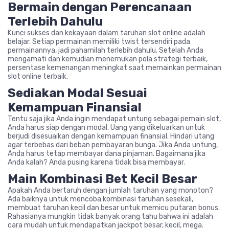
Bermain dengan Perencanaan
Terlebih Dahulu
Kunci sukses dan kekayaan dalam taruhan slot online adalah
belajar. Setiap permainan memiliki twist tersendiri pada
permainannya, jadi pahamilah terlebih dahulu. Setelah Anda
mengamati dan kemudian menemukan pola strategi terbaik,
persentase kemenangan meningkat saat memainkan permainan
slot online terbaik.
Sediakan Modal Sesuai
Kemampuan Finansial
Tentu saja jika Anda ingin mendapat untung sebagai pemain slot,
Anda harus siap dengan modal. Uang yang dikeluarkan untuk
berjudi disesuaikan dengan kemampuan finansial. Hindari utang
agar terbebas dari beban pembayaran bunga. Jika Anda untung,
Anda harus tetap membayar dana pinjaman. Bagaimana jika
Anda kalah? Anda pusing karena tidak bisa membayar.
Main Kombinasi Bet Kecil Besar
Apakah Anda bertaruh dengan jumlah taruhan yang monoton?
Ada baiknya untuk mencoba kombinasi taruhan sesekali,
membuat taruhan kecil dan besar untuk memicu putaran bonus.
Rahasianya mungkin tidak banyak orang tahu bahwa ini adalah
cara mudah untuk mendapatkan jackpot besar, kecil, mega.