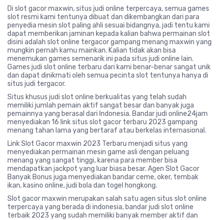
Di slot gacor maxwin, situs judi online terpercaya, semua games
slot resmi kami tentunya dibuat dan dikembangkan dari para
penyedia mesin slot paling ahli sesuai bidangnya, jadi tentu kami
dapat memberikan jaminan kepada kalian bahwa permainan slot
disini adalah slot online tergacor gampang menang maxwin yang
mungkin pernah kamu mainkan. Kalian tidak akan bisa
menemukan games semenarik ini pada situs judi online lain.
Games judi slot online terbaru dari kami benar-benar sangat unik
dan dapat dinikmati oleh semua pecinta slot tentunya hanya di
situs judi tergacor.
Situs khusus judi slot online berkualitas yang telah sudah
memiliki jumlah pemain aktif sangat besar dan banyak juga
pemainnya yang berasal dari Indonesia. Bandar judi online24jam
menyediakan 16 link situs slot gacor terbaru 2023 gampang
menang tahan lama yang bertaraf atau berkelas internasional.
Link Slot Gacor maxwin 2023 Terbaru menjadi situs yang
menyediakan permainan mesin game asli dengan peluang
menang yang sangat tinggi, karena para member bisa
mendapatkan jackpot yang luar biasa besar. Agen Slot Gacor
Banyak Bonus juga menyediakan bandar ceme, oker, tembak
ikan, kasino online, judi bola dan togel hongkong.
Slot gacor maxwin merupakan salah satu agen situs slot online
terpercaya yang berada di indonesia, bandar judi slot online
terbaik 2023 yang sudah memiliki banyak member aktif dan