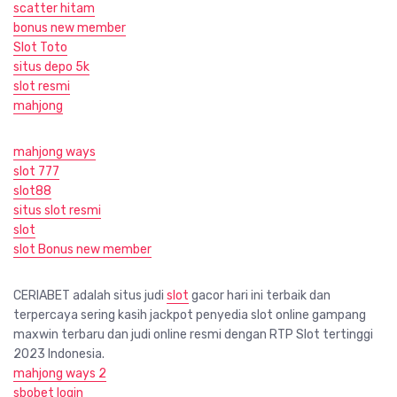
scatter hitam
bonus new member
Slot Toto
situs depo 5k
slot resmi
mahjong
mahjong ways
slot 777
slot88
situs slot resmi
slot
slot Bonus new member
CERIABET adalah situs judi
slot
gacor hari ini terbaik dan
terpercaya sering kasih jackpot penyedia slot online gampang
maxwin terbaru dan judi online resmi dengan RTP Slot tertinggi
2023 Indonesia.
mahjong ways 2
sbobet login