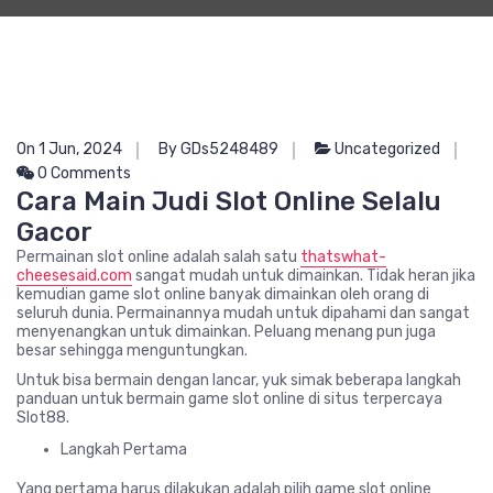
On 1 Jun, 2024
By GDs5248489
Uncategorized
0 Comments
Cara Main Judi Slot Online Selalu
Gacor
Permainan slot online adalah salah satu
thatswhat-
cheesesaid.com
sangat mudah untuk dimainkan. Tidak heran jika
kemudian game slot online banyak dimainkan oleh orang di
seluruh dunia. Permainannya mudah untuk dipahami dan sangat
menyenangkan untuk dimainkan. Peluang menang pun juga
besar sehingga menguntungkan.
Untuk bisa bermain dengan lancar, yuk simak beberapa langkah
panduan untuk bermain game slot online di situs terpercaya
Slot88.
Langkah Pertama
Yang pertama harus dilakukan adalah pilih game slot online