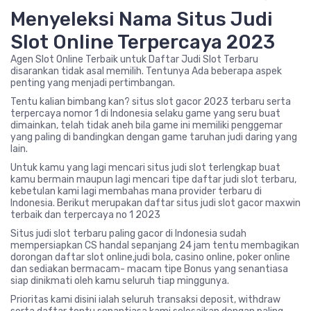
Menyeleksi Nama Situs Judi
Slot Online Terpercaya 2023
Agen Slot Online Terbaik untuk Daftar Judi Slot Terbaru
disarankan tidak asal memilih. Tentunya Ada beberapa aspek
penting yang menjadi pertimbangan.
Tentu kalian bimbang kan? situs slot gacor 2023 terbaru serta
terpercaya nomor 1 di Indonesia selaku game yang seru buat
dimainkan, telah tidak aneh bila game ini memiliki penggemar
yang paling di bandingkan dengan game taruhan judi daring yang
lain.
Untuk kamu yang lagi mencari situs judi slot terlengkap buat
kamu bermain maupun lagi mencari tipe daftar judi slot terbaru,
kebetulan kami lagi membahas mana provider terbaru di
Indonesia. Berikut merupakan daftar situs judi slot gacor maxwin
terbaik dan terpercaya no 1 2023
Situs judi slot terbaru paling gacor di Indonesia sudah
mempersiapkan CS handal sepanjang 24 jam tentu membagikan
dorongan daftar slot online,judi bola, casino online, poker online
dan sediakan bermacam- macam tipe Bonus yang senantiasa
siap dinikmati oleh kamu seluruh tiap minggunya.
Prioritas kami disini ialah seluruh transaksi deposit, withdraw