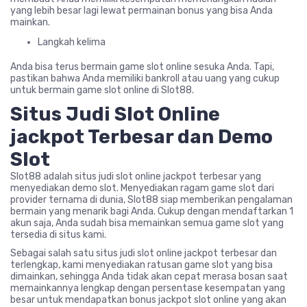
yang lebih besar lagi lewat permainan bonus yang bisa Anda
mainkan.
Langkah kelima
Anda bisa terus bermain game slot online sesuka Anda. Tapi,
pastikan bahwa Anda memiliki bankroll atau uang yang cukup
untuk bermain game slot online di Slot88.
Situs Judi Slot Online
jackpot Terbesar dan Demo
Slot
Slot88 adalah situs judi slot online jackpot terbesar yang
menyediakan demo slot. Menyediakan ragam game slot dari
provider ternama di dunia, Slot88 siap memberikan pengalaman
bermain yang menarik bagi Anda. Cukup dengan mendaftarkan 1
akun saja, Anda sudah bisa memainkan semua game slot yang
tersedia di situs kami.
Sebagai salah satu situs judi slot online jackpot terbesar dan
terlengkap, kami menyediakan ratusan game slot yang bisa
dimainkan, sehingga Anda tidak akan cepat merasa bosan saat
memainkannya lengkap dengan persentase kesempatan yang
besar untuk mendapatkan bonus jackpot slot online yang akan