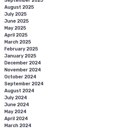
September 2025
August 2025
July 2025
June 2025
May 2025
April 2025
March 2025
February 2025
January 2025
December 2024
November 2024
October 2024
September 2024
August 2024
July 2024
June 2024
May 2024
April 2024
March 2024