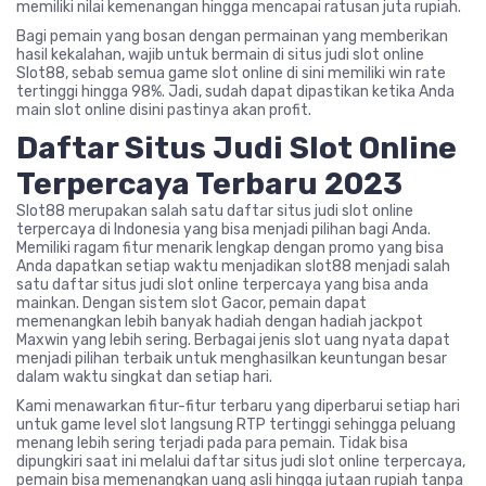
memiliki nilai kemenangan hingga mencapai ratusan juta rupiah.
Bagi pemain yang bosan dengan permainan yang memberikan
hasil kekalahan, wajib untuk bermain di situs judi slot online
Slot88, sebab semua game slot online di sini memiliki win rate
tertinggi hingga 98%. Jadi, sudah dapat dipastikan ketika Anda
main slot online disini pastinya akan profit.
Daftar Situs Judi Slot Online
Terpercaya Terbaru 2023
Slot88 merupakan salah satu daftar situs judi slot online
terpercaya di Indonesia yang bisa menjadi pilihan bagi Anda.
Memiliki ragam fitur menarik lengkap dengan promo yang bisa
Anda dapatkan setiap waktu menjadikan slot88 menjadi salah
satu daftar situs judi slot online terpercaya yang bisa anda
mainkan. Dengan sistem slot Gacor, pemain dapat
memenangkan lebih banyak hadiah dengan hadiah jackpot
Maxwin yang lebih sering. Berbagai jenis slot uang nyata dapat
menjadi pilihan terbaik untuk menghasilkan keuntungan besar
dalam waktu singkat dan setiap hari.
Kami menawarkan fitur-fitur terbaru yang diperbarui setiap hari
untuk game level slot langsung RTP tertinggi sehingga peluang
menang lebih sering terjadi pada para pemain. Tidak bisa
dipungkiri saat ini melalui daftar situs judi slot online terpercaya,
pemain bisa memenangkan uang asli hingga jutaan rupiah tanpa