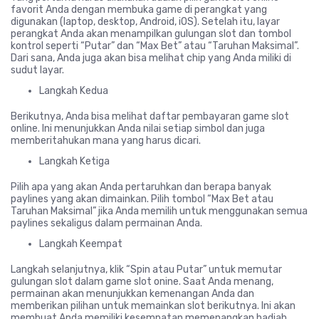
favorit Anda dengan membuka game di perangkat yang
digunakan (laptop, desktop, Android, iOS). Setelah itu, layar
perangkat Anda akan menampilkan gulungan slot dan tombol
kontrol seperti “Putar” dan “Max Bet” atau “Taruhan Maksimal”.
Dari sana, Anda juga akan bisa melihat chip yang Anda miliki di
sudut layar.
Langkah Kedua
Berikutnya, Anda bisa melihat daftar pembayaran game slot
online. Ini menunjukkan Anda nilai setiap simbol dan juga
memberitahukan mana yang harus dicari.
Langkah Ketiga
Pilih apa yang akan Anda pertaruhkan dan berapa banyak
paylines yang akan dimainkan. Pilih tombol “Max Bet atau
Taruhan Maksimal” jika Anda memilih untuk menggunakan semua
paylines sekaligus dalam permainan Anda.
Langkah Keempat
Langkah selanjutnya, klik “Spin atau Putar” untuk memutar
gulungan slot dalam game slot onine. Saat Anda menang,
permainan akan menunjukkan kemenangan Anda dan
memberikan pilihan untuk memainkan slot berikutnya. Ini akan
membuat Anda memiliki kesempatan memenangkan hadiah