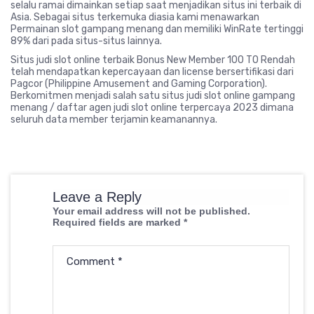
selalu ramai dimainkan setiap saat menjadikan situs ini terbaik di
Asia. Sebagai situs terkemuka diasia kami menawarkan
Permainan slot gampang menang dan memiliki WinRate tertinggi
89% dari pada situs-situs lainnya.
Situs judi slot online terbaik Bonus New Member 100 TO Rendah
telah mendapatkan kepercayaan dan license bersertifikasi dari
Pagcor (Philippine Amusement and Gaming Corporation).
Berkomitmen menjadi salah satu situs judi slot online gampang
menang / daftar agen judi slot online terpercaya 2023 dimana
seluruh data member terjamin keamanannya.
Leave a Reply
Your email address will not be published.
Required fields are marked
*
Comment
*