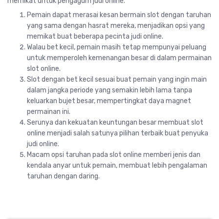
memikat untuk pengagum judi online.
Pemain dapat merasai kesan bermain slot dengan taruhan
yang sama dengan hasrat mereka, menjadikan opsi yang
memikat buat beberapa pecinta judi online.
Walau bet kecil, pemain masih tetap mempunyai peluang
untuk memperoleh kemenangan besar di dalam permainan
slot online.
Slot dengan bet kecil sesuai buat pemain yang ingin main
dalam jangka periode yang semakin lebih lama tanpa
keluarkan bujet besar, mempertingkat daya magnet
permainan ini.
Serunya dan kekuatan keuntungan besar membuat slot
online menjadi salah satunya pilihan terbaik buat penyuka
judi online.
Macam opsi taruhan pada slot online memberi jenis dan
kendala anyar untuk pemain, membuat lebih pengalaman
taruhan dengan daring.