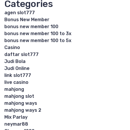
Categories
agen slot777
Bonus New Member
bonus new member 100
bonus new member 100 to 3x
bonus new member 100 to 5x
Casino
daftar slot777
Judi Bola
Judi Online
link slot777
live casino
mahjong
mahjong slot
mahjong ways
mahjong ways 2
Mix Parlay
neymar88