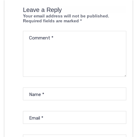
Leave a Reply
Your email address will not be published.
Required fields are marked
*
Comment
*
Name
*
Email
*