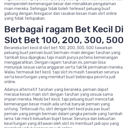
memperoleh kemenangan besar dan menaikkan pengalaman
main mereka. Sehingga tidak boleh terlewat peluang buat
gabung dengan Aresgacor dan rasakan kesan main slot online
yang tidak terlupakan.
Berbagai ragam Bet Kecil Di
Slot Bet 100, 200, 300, 500
Beraneka bet kecil di slot bet 100, 200, 300, 500 tawarkan
peluang buat pemain buat bermain-main dengan taruhan yang
tambah bisa dijangkau tapi masih punya potensi kemenangan
menggairahkan. Dengan ragam taruhan ini, pemain bisa
menunjuk sesuai sama anggaran serta taktik permainan mereka.
Walau termasuk bet kecil, tapi slot ini masih tawarkan serunya
serta keuntungan yang memikat buat beberapa pecinta judi
online.
Adanya alternatif taruhan yang beraneka, pemain dapat
merasai kesan main slot dengan taruhan yang sesuai sama
impian mereka. Meski bet kecil, tapi peluang buat mencetak
kemenangan besar masih ada untuk banyak pemain yang
untung. Terkecuali itu, slot dengan bet kecil pula pas buat
pemain yang pengin bermain dalam jangka periode yang tambah
lama tak mesti keluarkan bujet besar. Serunya dan kekuatan
keuntungan yang ditawari oleh slot ini membuat jadi opsi yang