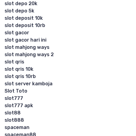
slot depo 20k
slot depo 5k
slot deposit 10k
slot deposit 10rb
slot gacor
slot gacor hari ini
slot mahjong ways
slot mahjong ways 2
slot qris
slot qris 10k
slot qris 10rb
slot server kamboja
Slot Toto
slot777
slot777 apk
slot88
slot888
spaceman
spaceman88