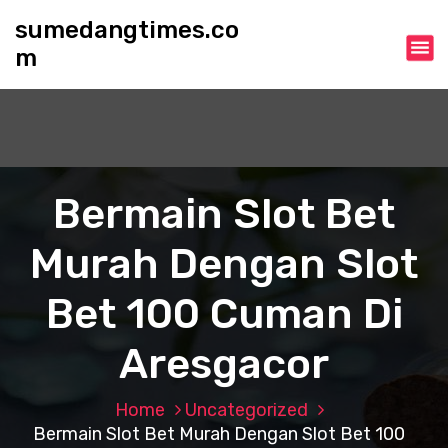
S
sumedangtimes.co
k
m
i
p
t
o
c
o
n
Bermain Slot Bet
t
e
Murah Dengan Slot
n
t
Bet 100 Cuman Di
Aresgacor
Home
Uncategorized
Bermain Slot Bet Murah Dengan Slot Bet 100