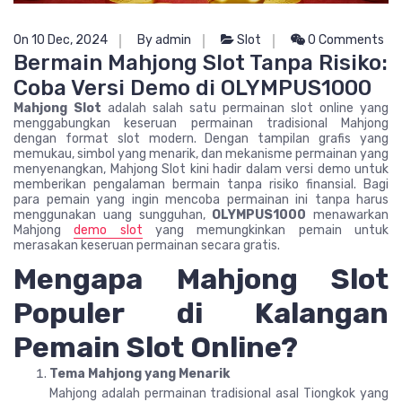
On 10 Dec, 2024
By admin
Slot
0 Comments
Bermain Mahjong Slot Tanpa Risiko:
Coba Versi Demo di OLYMPUS1000
Mahjong Slot
adalah salah satu permainan slot online yang
menggabungkan keseruan permainan tradisional Mahjong
dengan format slot modern. Dengan tampilan grafis yang
memukau, simbol yang menarik, dan mekanisme permainan yang
menyenangkan, Mahjong Slot kini hadir dalam versi demo untuk
memberikan pengalaman bermain tanpa risiko finansial. Bagi
para pemain yang ingin mencoba permainan ini tanpa harus
menggunakan uang sungguhan,
OLYMPUS1000
menawarkan
Mahjong
demo slot
yang memungkinkan pemain untuk
merasakan keseruan permainan secara gratis.
Mengapa Mahjong Slot
Populer di Kalangan
Pemain Slot Online?
Tema Mahjong yang Menarik
Mahjong adalah permainan tradisional asal Tiongkok yang