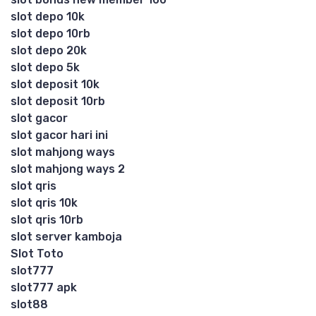
slot depo 10k
slot depo 10rb
slot depo 20k
slot depo 5k
slot deposit 10k
slot deposit 10rb
slot gacor
slot gacor hari ini
slot mahjong ways
slot mahjong ways 2
slot qris
slot qris 10k
slot qris 10rb
slot server kamboja
Slot Toto
slot777
slot777 apk
slot88