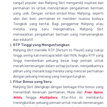
sangat populer, dan Mahjong Slot mengambil inspirasi dari
permainan ini untuk menciptakan pengalaman bermain
yang unik. Dengan simbol-simbol khas Mahjong, seperti
ubin dan koin, permainan ini memberi nuansa budaya
Tiongkok yang kental. Bagi penggemar Mahjong atau
mereka yang baru mengenalnya, Mahjong Slot
menawarkan pengalaman bermain yang menyenangkan
dan edukatif.
RTP Tinggi yang Menguntungkan
Mahjong Slot memiliki RTP (Return to Player) yang cukup
tinggi, sering kali mencapai lebih dari 96%. Angka RTP yang
tinggi memberikan peluang besar bagi pemain untuk
meraih kemenangan dalam setiap putaran, menjadikannya
pilihan yang menarik bagi mereka yang mencari permainan
dengan peluang menang yang menguntungkan.
Fitur Bonus yang Seru
Mahjong Slot dilengkapi dengan berbagai fitur bonus yang
menambah keseruan permainan. Mulai dari
Free Spins
,
Wilds
, hingga
Multipliers
, fitur-fitur ini membantu
meningkatkan peluang pemain untuk meraih kemenangan