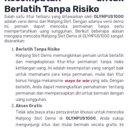
Berlatih Tanpa Risiko
Salah satu fitur terbaru yang ditawarkan oleh
OLYMPUS1000
adalah versi demo dari Mahjong Slot. Dengan adanya versi demo
ini, pemain dapat mencoba permainan tanpa perlu
mempertaruhkan uang sungguhan. Berikut beberapa alasan
mengapa mencoba Mahjong Slot Demo di OLYMPUS1000 sangat
disarankan:
Berlatih Tanpa Risiko
Mahjong Slot Demo memungkinkan pemain untuk berlatih
dan mengeksplorasi fitur-fitur permainan tanpa risiko
kehilangan uang. Ini adalah kesempatan yang sangat baik
untuk memahami cara kerja permainan, mulai dari fitur
bonus hingga mekanisme
ways to win
yang ada. Dengan
berlatih, Anda dapat meningkatkan pemahaman tentang
permainan dan mempersiapkan diri untuk bermain dengan
uang sungguhan.
Akses Gratis
Tidak ada biaya atau persyaratan khusus untuk mencoba
Mahjong Slot Demo di
OLYMPUS1000
. Anda cukup
mengunjungi situs dan mulai bermain secara gratis. Ini