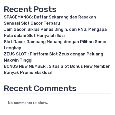
Recent Posts
SPACEMAN88: Daftar Sekarang dan Rasakan
Sensasi Slot Gacor Terbaru
Jam Gacor, Siklus Panas Dingin, dan RNG: Mengapa
Pola dalam Slot Hanyalah Ilusi
Slot Gacor Gampang Menang dengan Pilihan Game
Lengkap
ZEUS SLOT : Platform Slot Zeus dengan Peluang
Maxwin Tinggi
BONUS NEW MEMBER : Situs Slot Bonus New Member
Banyak Promo Eksklusif
Recent Comments
No comments to show.