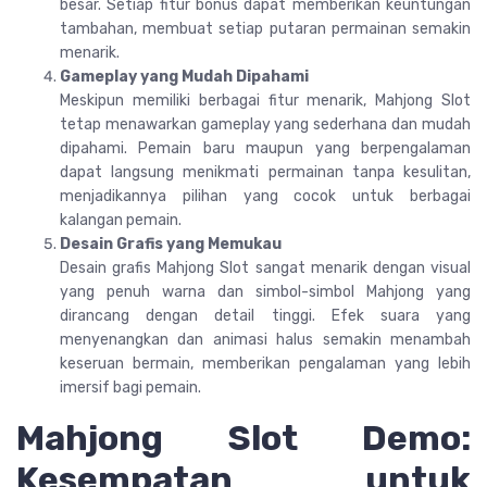
besar. Setiap fitur bonus dapat memberikan keuntungan
tambahan, membuat setiap putaran permainan semakin
menarik.
Gameplay yang Mudah Dipahami
Meskipun memiliki berbagai fitur menarik, Mahjong Slot
tetap menawarkan gameplay yang sederhana dan mudah
dipahami. Pemain baru maupun yang berpengalaman
dapat langsung menikmati permainan tanpa kesulitan,
menjadikannya pilihan yang cocok untuk berbagai
kalangan pemain.
Desain Grafis yang Memukau
Desain grafis Mahjong Slot sangat menarik dengan visual
yang penuh warna dan simbol-simbol Mahjong yang
dirancang dengan detail tinggi. Efek suara yang
menyenangkan dan animasi halus semakin menambah
keseruan bermain, memberikan pengalaman yang lebih
imersif bagi pemain.
Mahjong Slot Demo:
Kesempatan untuk