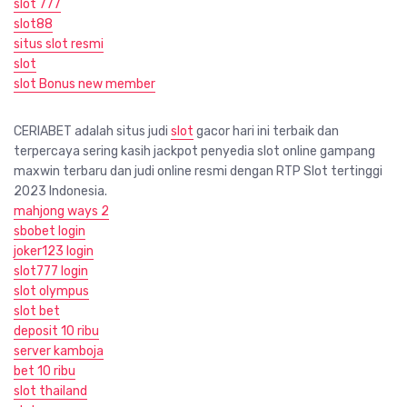
slot 777
slot88
situs slot resmi
slot
slot Bonus new member
CERIABET adalah situs judi
slot
gacor hari ini terbaik dan
terpercaya sering kasih jackpot penyedia slot online gampang
maxwin terbaru dan judi online resmi dengan RTP Slot tertinggi
2023 Indonesia.
mahjong ways 2
sbobet login
joker123 login
slot777 login
slot olympus
slot bet
deposit 10 ribu
server kamboja
bet 10 ribu
slot thailand