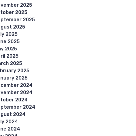
ovember 2025
tober 2025
eptember 2025
gust 2025
ly 2025
ne 2025
y 2025
ril 2025
rch 2025
bruary 2025
nuary 2025
ecember 2024
ovember 2024
tober 2024
eptember 2024
gust 2024
ly 2024
ne 2024