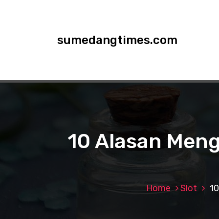
S
k
i
p
sumedangtimes.com
t
o
c
o
n
t
e
n
10 Alasan Meng
t
Home
Slot
10