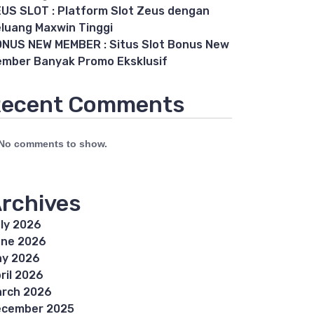
US SLOT : Platform Slot Zeus dengan
luang Maxwin Tinggi
NUS NEW MEMBER : Situs Slot Bonus New
mber Banyak Promo Eksklusif
ecent Comments
No comments to show.
rchives
ly 2026
ne 2026
y 2026
ril 2026
rch 2026
ecember 2025