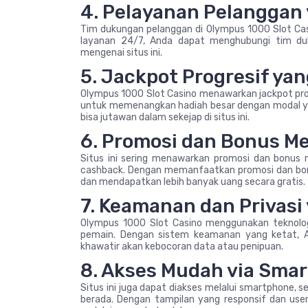
4. Pelayanan Pelanggan
Tim dukungan pelanggan di Olympus 1000 Slot Ca
layanan 24/7, Anda dapat menghubungi tim du
mengenai situs ini.
5. Jackpot Progresif ya
Olympus 1000 Slot Casino menawarkan jackpot pro
untuk memenangkan hadiah besar dengan modal yan
bisa jutawan dalam sekejap di situs ini.
6. Promosi dan Bonus M
Situs ini sering menawarkan promosi dan bonus 
cashback. Dengan memanfaatkan promosi dan bon
dan mendapatkan lebih banyak uang secara gratis.
7. Keamanan dan Privasi
Olympus 1000 Slot Casino menggunakan teknolog
pemain. Dengan sistem keamanan yang ketat, 
khawatir akan kebocoran data atau penipuan.
8. Akses Mudah via Sma
Situs ini juga dapat diakses melalui smartphone,
berada. Dengan tampilan yang responsif dan user