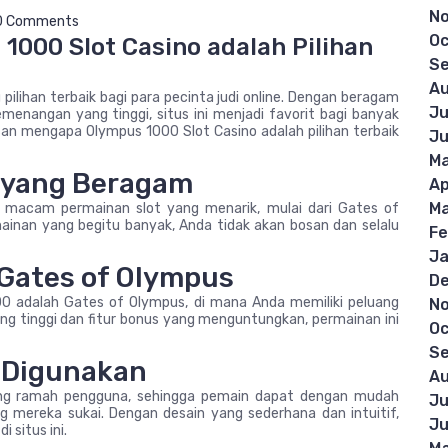
N
 Comments
Oc
1000 Slot Casino adalah Pilihan
S
Au
 pilihan terbaik bagi para pecinta judi online. Dengan beragam
Ju
enangan yang tinggi, situs ini menjadi favorit bagi banyak
an mengapa Olympus 1000 Slot Casino adalah pilihan terbaik
Ju
Ma
t yang Beragam
Ap
Ma
 macam permainan slot yang menarik, mulai dari Gates of
ainan yang begitu banyak, Anda tidak akan bosan dan selalu
Fe
Ja
 Gates of Olympus
D
00 adalah Gates of Olympus, di mana Anda memiliki peluang
N
 tinggi dan fitur bonus yang menguntungkan, permainan ini
Oc
S
h Digunakan
Au
yang ramah pengguna, sehingga pemain dapat dengan mudah
Ju
mereka sukai. Dengan desain yang sederhana dan intuitif,
Ju
 situs ini.