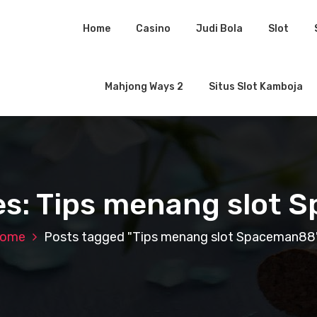
Home
Casino
Judi Bola
Slot
Mahjong Ways 2
Situs Slot Kamboja
es: Tips menang slot
ome
Posts tagged "Tips menang slot Spaceman88