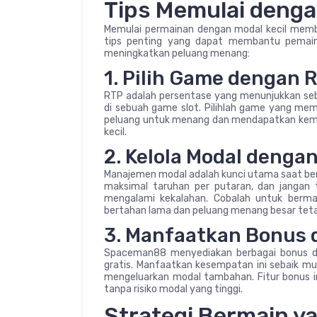
Tips Memulai denga
Memulai permainan dengan modal kecil memb
tips penting yang dapat membantu pemain
meningkatkan peluang menang:
1. Pilih Game dengan 
RTP adalah persentase yang menunjukkan se
di sebuah game slot. Pilihlah game yang memi
peluang untuk menang dan mendapatkan kemba
kecil.
2. Kelola Modal dengan
Manajemen modal adalah kunci utama saat ber
maksimal taruhan per putaran, dan jangan 
mengalami kekalahan. Cobalah untuk berma
bertahan lama dan peluang menang besar teta
3. Manfaatkan Bonus d
Spaceman88 menyediakan berbagai bonus dan 
gratis. Manfaatkan kesempatan ini sebaik 
mengeluarkan modal tambahan. Fitur bonus i
tanpa risiko modal yang tinggi.
Strategi Bermain ya