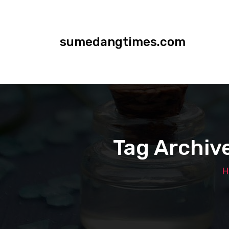
S
k
i
p
sumedangtimes.com
t
o
c
o
n
t
e
n
Tag Archiv
t
H