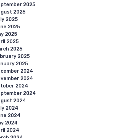
eptember 2025
gust 2025
ly 2025
ne 2025
y 2025
ril 2025
rch 2025
bruary 2025
nuary 2025
ecember 2024
ovember 2024
tober 2024
eptember 2024
gust 2024
ly 2024
ne 2024
y 2024
ril 2024
rch 2024