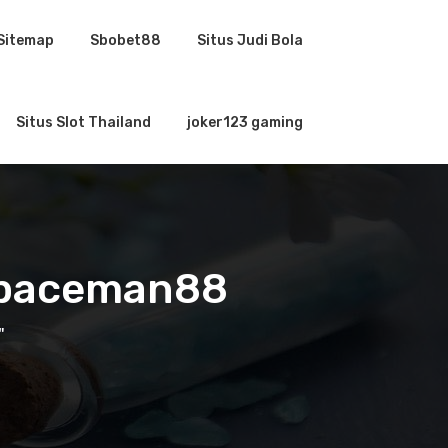
Sitemap
Sbobet88
Situs Judi Bola
Situs Slot Thailand
joker123 gaming
 Spaceman88
"