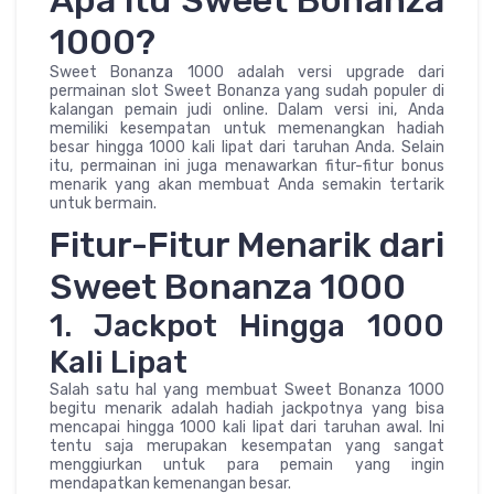
Apa itu Sweet Bonanza
1000?
Sweet Bonanza 1000 adalah versi upgrade dari
permainan slot Sweet Bonanza yang sudah populer di
kalangan pemain judi online. Dalam versi ini, Anda
memiliki kesempatan untuk memenangkan hadiah
besar hingga 1000 kali lipat dari taruhan Anda. Selain
itu, permainan ini juga menawarkan fitur-fitur bonus
menarik yang akan membuat Anda semakin tertarik
untuk bermain.
Fitur-Fitur Menarik dari
Sweet Bonanza 1000
1. Jackpot Hingga 1000
Kali Lipat
Salah satu hal yang membuat Sweet Bonanza 1000
begitu menarik adalah hadiah jackpotnya yang bisa
mencapai hingga 1000 kali lipat dari taruhan awal. Ini
tentu saja merupakan kesempatan yang sangat
menggiurkan untuk para pemain yang ingin
mendapatkan kemenangan besar.