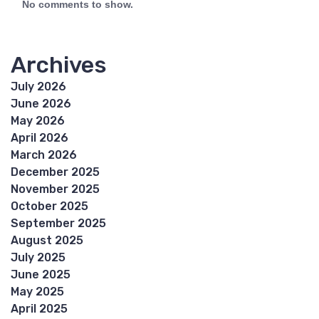
No comments to show.
Archives
July 2026
June 2026
May 2026
April 2026
March 2026
December 2025
November 2025
October 2025
September 2025
August 2025
July 2025
June 2025
May 2025
April 2025