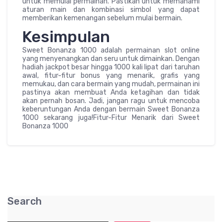
untuk memulai permainan. Pastikan untuk memahami
aturan main dan kombinasi simbol yang dapat
memberikan kemenangan sebelum mulai bermain.
Kesimpulan
Sweet Bonanza 1000 adalah permainan slot online
yang menyenangkan dan seru untuk dimainkan. Dengan
hadiah jackpot besar hingga 1000 kali lipat dari taruhan
awal, fitur-fitur bonus yang menarik, grafis yang
memukau, dan cara bermain yang mudah, permainan ini
pastinya akan membuat Anda ketagihan dan tidak
akan pernah bosan. Jadi, jangan ragu untuk mencoba
keberuntungan Anda dengan bermain Sweet Bonanza
1000 sekarang juga!Fitur-Fitur Menarik dari Sweet
Bonanza 1000
Search