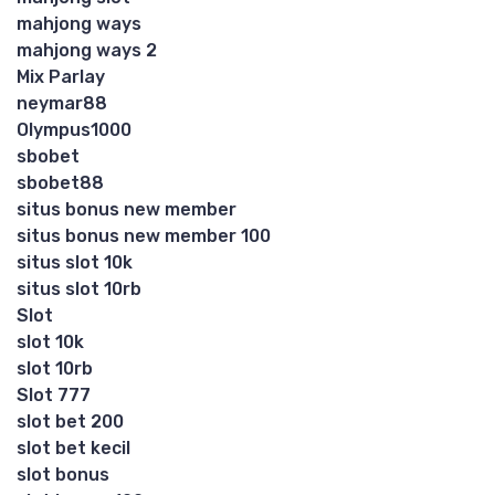
mahjong ways
mahjong ways 2
Mix Parlay
neymar88
Olympus1000
sbobet
sbobet88
situs bonus new member
situs bonus new member 100
situs slot 10k
situs slot 10rb
Slot
slot 10k
slot 10rb
Slot 777
slot bet 200
slot bet kecil
slot bonus