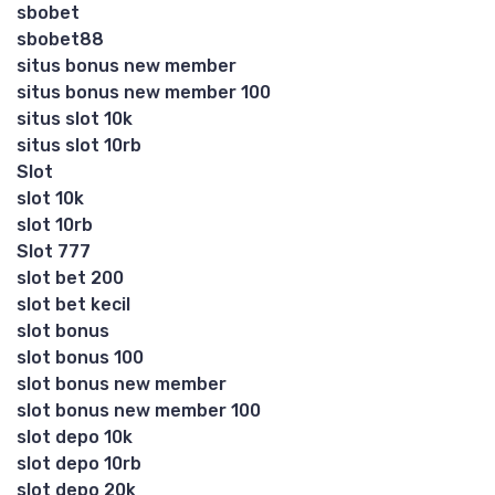
sbobet
sbobet88
situs bonus new member
situs bonus new member 100
situs slot 10k
situs slot 10rb
Slot
slot 10k
slot 10rb
Slot 777
slot bet 200
slot bet kecil
slot bonus
slot bonus 100
slot bonus new member
slot bonus new member 100
slot depo 10k
slot depo 10rb
slot depo 20k