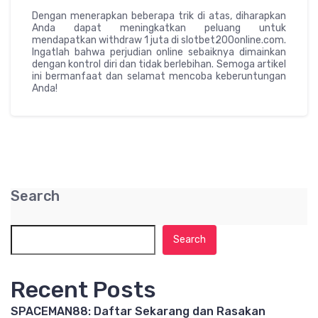
Dengan menerapkan beberapa trik di atas, diharapkan
Anda dapat meningkatkan peluang untuk
mendapatkan withdraw 1 juta di slotbet200online.com.
Ingatlah bahwa perjudian online sebaiknya dimainkan
dengan kontrol diri dan tidak berlebihan. Semoga artikel
ini bermanfaat dan selamat mencoba keberuntungan
Anda!
Search
Search
Recent Posts
SPACEMAN88: Daftar Sekarang dan Rasakan