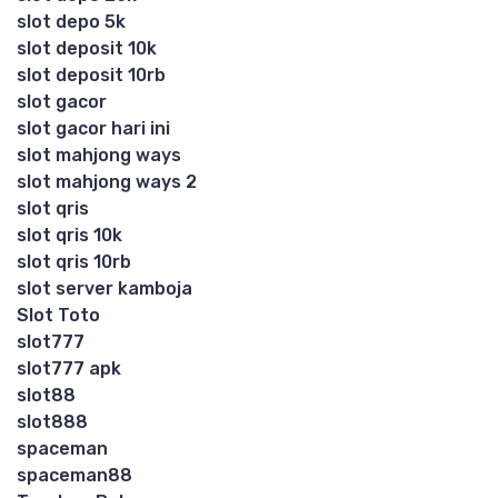
slot depo 5k
slot deposit 10k
slot deposit 10rb
slot gacor
slot gacor hari ini
slot mahjong ways
slot mahjong ways 2
slot qris
slot qris 10k
slot qris 10rb
slot server kamboja
Slot Toto
slot777
slot777 apk
slot88
slot888
spaceman
spaceman88