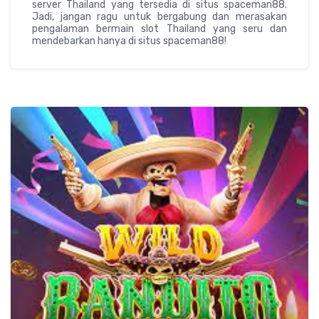
server Thailand yang tersedia di situs spaceman88.
Jadi, jangan ragu untuk bergabung dan merasakan
pengalaman bermain slot Thailand yang seru dan
mendebarkan hanya di situs spaceman88!