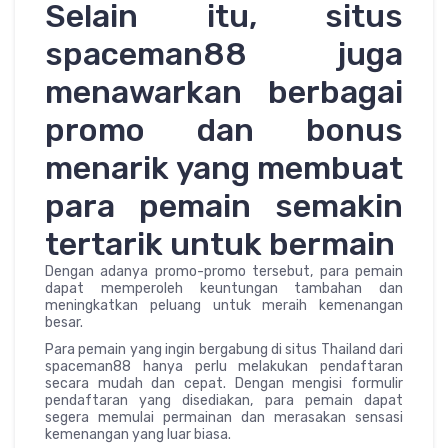
Selain itu, situs
spaceman88 juga
menawarkan berbagai
promo dan bonus
menarik yang membuat
para pemain semakin
tertarik untuk bermain
Dengan adanya promo-promo tersebut, para pemain
dapat memperoleh keuntungan tambahan dan
meningkatkan peluang untuk meraih kemenangan
besar.
Para pemain yang ingin bergabung di situs Thailand dari
spaceman88 hanya perlu melakukan pendaftaran
secara mudah dan cepat. Dengan mengisi formulir
pendaftaran yang disediakan, para pemain dapat
segera memulai permainan dan merasakan sensasi
kemenangan yang luar biasa.