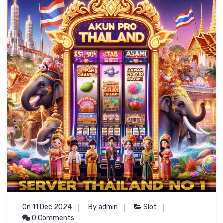
On 11 Dec 2024
By admin
Slot
0 Comments