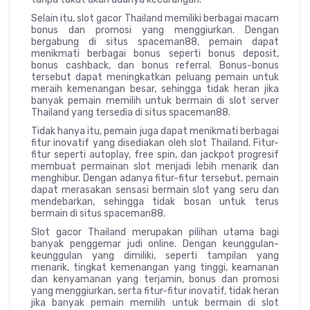
Selain itu, slot gacor Thailand memiliki berbagai macam
bonus dan promosi yang menggiurkan. Dengan
bergabung di situs spaceman88, pemain dapat
menikmati berbagai bonus seperti bonus deposit,
bonus cashback, dan bonus referral. Bonus-bonus
tersebut dapat meningkatkan peluang pemain untuk
meraih kemenangan besar, sehingga tidak heran jika
banyak pemain memilih untuk bermain di slot server
Thailand yang tersedia di situs spaceman88.
Tidak hanya itu, pemain juga dapat menikmati berbagai
fitur inovatif yang disediakan oleh slot Thailand. Fitur-
fitur seperti autoplay, free spin, dan jackpot progresif
membuat permainan slot menjadi lebih menarik dan
menghibur. Dengan adanya fitur-fitur tersebut, pemain
dapat merasakan sensasi bermain slot yang seru dan
mendebarkan, sehingga tidak bosan untuk terus
bermain di situs spaceman88.
Slot gacor Thailand merupakan pilihan utama bagi
banyak penggemar judi online. Dengan keunggulan-
keunggulan yang dimiliki, seperti tampilan yang
menarik, tingkat kemenangan yang tinggi, keamanan
dan kenyamanan yang terjamin, bonus dan promosi
yang menggiurkan, serta fitur-fitur inovatif, tidak heran
jika banyak pemain memilih untuk bermain di slot