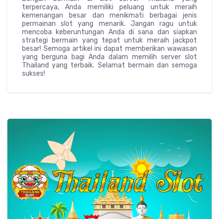
terpercaya, Anda memiliki peluang untuk meraih
kemenangan besar dan menikmati berbagai jenis
permainan slot yang menarik. Jangan ragu untuk
mencoba keberuntungan Anda di sana dan siapkan
strategi bermain yang tepat untuk meraih jackpot
besar! Semoga artikel ini dapat memberikan wawasan
yang berguna bagi Anda dalam memilih server slot
Thailand yang terbaik. Selamat bermain dan semoga
sukses!