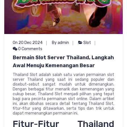
On 20 Dec 2024
By admin
Slot
0 Comments
Bermain Slot Server Thailand, Langkah
Awal Menuju Kemenangan Besar
Thailand Slot adalah salah satu varian permainan slot
server Thailand yang saat ini sedang populer dan
disebut-sebut sangat mudah untuk dimenangkan.
Dengan berbagai fitur menarik dan kemenangan yang
cukup besar, Thailand Slot menjadi pilihan yang tepat
bagi para pecinta permainan slot online. Dalam artikel
ini, akan dibahas secara detail tentang Thailand Slot,
fitur-fitur yang ditawarkan, serta tips dan trik untuk
dapat memenangkan permainan ini.
Fitur-Fitur Thailand