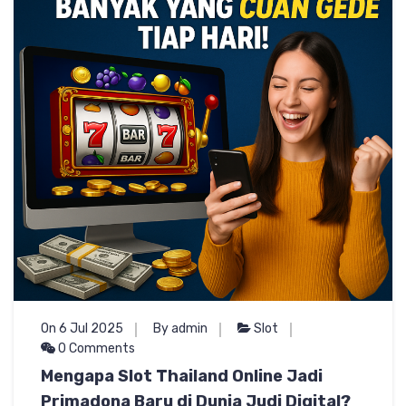
On 6 Jul 2025
By admin
Slot
0 Comments
Mengapa Slot Thailand Online Jadi
Primadona Baru di Dunia Judi Digital?