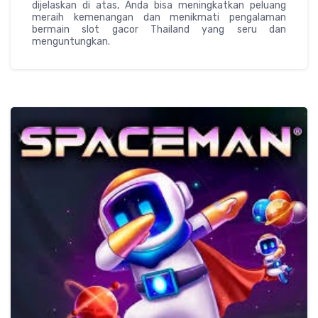
dijelaskan di atas, Anda bisa meningkatkan peluang
meraih kemenangan dan menikmati pengalaman
bermain slot gacor Thailand yang seru dan
menguntungkan.