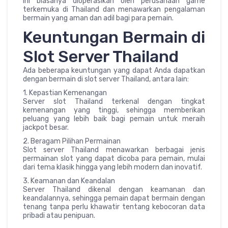
ini biasanya dioperasikan oleh perusahaan game
terkemuka di Thailand dan menawarkan pengalaman
bermain yang aman dan adil bagi para pemain.
Keuntungan Bermain di
Slot Server Thailand
Ada beberapa keuntungan yang dapat Anda dapatkan
dengan bermain di slot server Thailand, antara lain:
1. Kepastian Kemenangan
Server slot Thailand terkenal dengan tingkat
kemenangan yang tinggi, sehingga memberikan
peluang yang lebih baik bagi pemain untuk meraih
jackpot besar.
2. Beragam Pilihan Permainan
Slot server Thailand menawarkan berbagai jenis
permainan slot yang dapat dicoba para pemain, mulai
dari tema klasik hingga yang lebih modern dan inovatif.
3. Keamanan dan Keandalan
Server Thailand dikenal dengan keamanan dan
keandalannya, sehingga pemain dapat bermain dengan
tenang tanpa perlu khawatir tentang kebocoran data
pribadi atau penipuan.