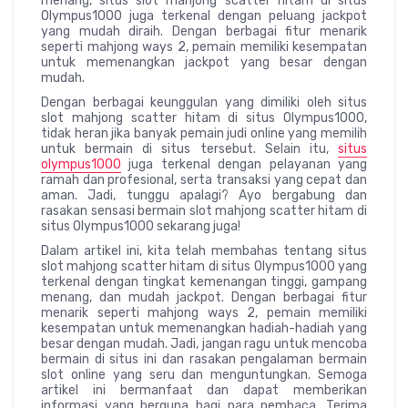
menang, situs slot mahjong scatter hitam di situs
Olympus1000 juga terkenal dengan peluang jackpot
yang mudah diraih. Dengan berbagai fitur menarik
seperti mahjong ways 2, pemain memiliki kesempatan
untuk memenangkan jackpot yang besar dengan
mudah.
Dengan berbagai keunggulan yang dimiliki oleh situs
slot mahjong scatter hitam di situs Olympus1000,
tidak heran jika banyak pemain judi online yang memilih
untuk bermain di situs tersebut. Selain itu,
situs
olympus1000
juga terkenal dengan pelayanan yang
ramah dan profesional, serta transaksi yang cepat dan
aman. Jadi, tunggu apalagi? Ayo bergabung dan
rasakan sensasi bermain slot mahjong scatter hitam di
situs Olympus1000 sekarang juga!
Dalam artikel ini, kita telah membahas tentang situs
slot mahjong scatter hitam di situs Olympus1000 yang
terkenal dengan tingkat kemenangan tinggi, gampang
menang, dan mudah jackpot. Dengan berbagai fitur
menarik seperti mahjong ways 2, pemain memiliki
kesempatan untuk memenangkan hadiah-hadiah yang
besar dengan mudah. Jadi, jangan ragu untuk mencoba
bermain di situs ini dan rasakan pengalaman bermain
slot online yang seru dan menguntungkan. Semoga
artikel ini bermanfaat dan dapat memberikan
informasi yang berguna bagi para pembaca. Terima