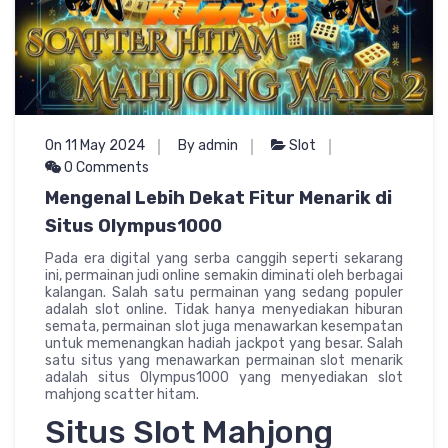
On 11 May 2024
By admin
Slot
0 Comments
Mengenal Lebih Dekat Fitur Menarik di
Situs Olympus1000
Pada era digital yang serba canggih seperti sekarang
ini, permainan judi online semakin diminati oleh berbagai
kalangan. Salah satu permainan yang sedang populer
adalah slot online. Tidak hanya menyediakan hiburan
semata, permainan slot juga menawarkan kesempatan
untuk memenangkan hadiah jackpot yang besar. Salah
satu situs yang menawarkan permainan slot menarik
adalah situs Olympus1000 yang menyediakan slot
mahjong scatter hitam.
Situs Slot Mahjong