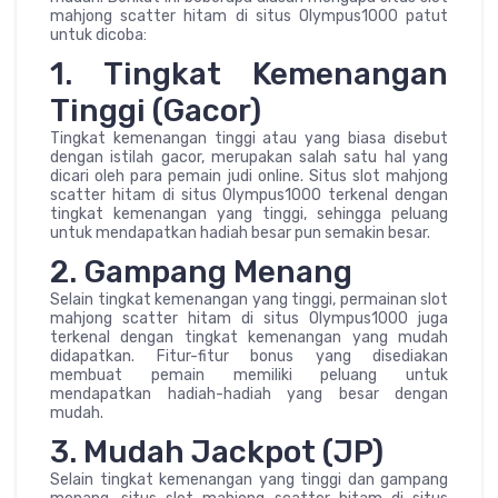
mahjong scatter hitam di situs Olympus1000 patut
untuk dicoba:
1. Tingkat Kemenangan
Tinggi (Gacor)
Tingkat kemenangan tinggi atau yang biasa disebut
dengan istilah gacor, merupakan salah satu hal yang
dicari oleh para pemain judi online. Situs slot mahjong
scatter hitam di situs Olympus1000 terkenal dengan
tingkat kemenangan yang tinggi, sehingga peluang
untuk mendapatkan hadiah besar pun semakin besar.
2. Gampang Menang
Selain tingkat kemenangan yang tinggi, permainan slot
mahjong scatter hitam di situs Olympus1000 juga
terkenal dengan tingkat kemenangan yang mudah
didapatkan. Fitur-fitur bonus yang disediakan
membuat pemain memiliki peluang untuk
mendapatkan hadiah-hadiah yang besar dengan
mudah.
3. Mudah Jackpot (JP)
Selain tingkat kemenangan yang tinggi dan gampang