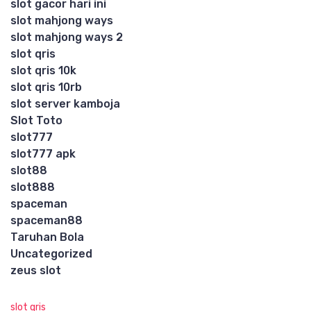
slot gacor hari ini
slot mahjong ways
slot mahjong ways 2
slot qris
slot qris 10k
slot qris 10rb
slot server kamboja
Slot Toto
slot777
slot777 apk
slot88
slot888
spaceman
spaceman88
Taruhan Bola
Uncategorized
zeus slot
slot qris