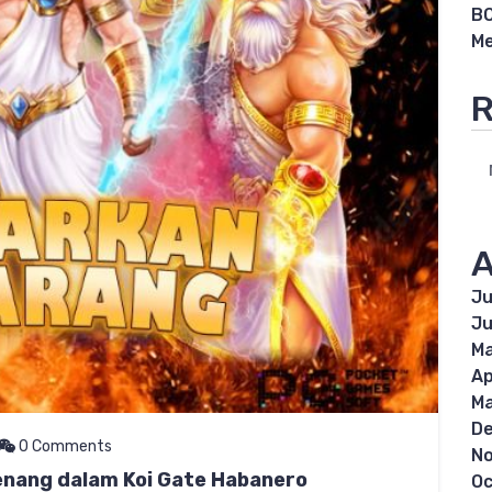
BO
Me
R
A
Ju
Ju
Ma
Ap
Ma
D
0 Comments
N
enang dalam Koi Gate Habanero
Oc