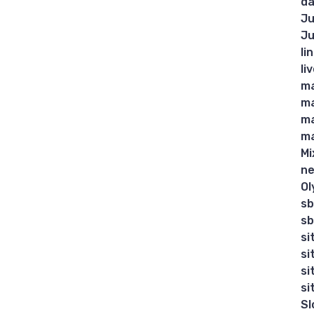
da
Ju
Ju
li
li
m
ma
ma
ma
Mi
n
Ol
sb
s
si
si
si
si
Sl