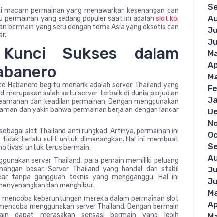
S
bagai macam permainan yang menawarkan kesenangan dan
Au
 permainan yang sedang populer saat ini adalah
slot koi
an bermain yang seru dengan tema Asia yang eksotis dan
Ju
r.
Ju
: Kunci Sukses dalam
Ma
Ap
abanero
Ma
e Habanero begitu menarik adalah server Thailand yang
Fe
d merupakan salah satu server terbaik di dunia perjudian
Ja
l keamanan dan keadilan permainan. Dengan menggunakan
yaman dan yakin bahwa permainan berjalan dengan lancar
D
N
 sebagai slot Thailand anti rungkad. Artinya, permainan ini
Oc
tidak terlalu sulit untuk dimenangkan. Hal ini membuat
S
motivasi untuk terus bermain.
Au
gunakan server Thailand, para pemain memiliki peluang
angan besar. Server Thailand yang handal dan stabil
Ju
car tanpa gangguan teknis yang mengganggu. Hal ini
Ju
menyenangkan dan menghibur.
Ma
gin mencoba keberuntungan mereka dalam permainan slot
Ap
k mencoba menggunakan server Thailand. Dengan bermain
ain dapat merasakan sensasi bermain yang lebih
Ma