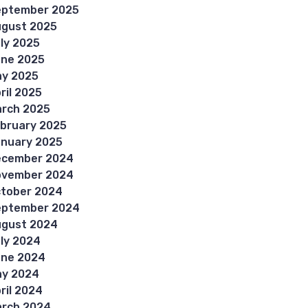
eptember 2025
gust 2025
ly 2025
ne 2025
y 2025
ril 2025
rch 2025
bruary 2025
nuary 2025
ecember 2024
ovember 2024
tober 2024
eptember 2024
gust 2024
ly 2024
ne 2024
y 2024
ril 2024
rch 2024