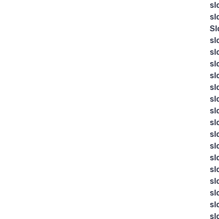
sl
sl
Sl
sl
sl
sl
sl
sl
sl
sl
sl
sl
sl
sl
sl
sl
sl
sl
sl