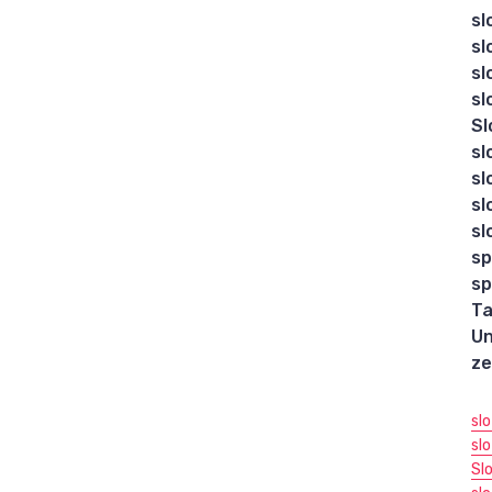
sl
sl
sl
sl
Sl
sl
sl
sl
sl
s
s
Ta
Un
ze
slo
slo
Sl