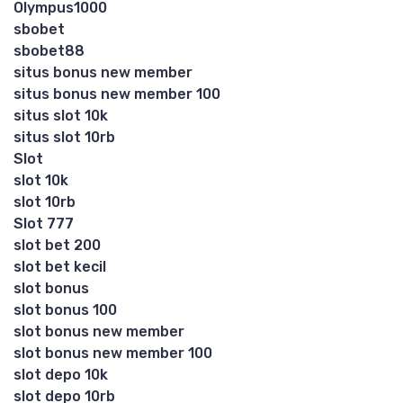
Olympus1000
sbobet
sbobet88
situs bonus new member
situs bonus new member 100
situs slot 10k
situs slot 10rb
Slot
slot 10k
slot 10rb
Slot 777
slot bet 200
slot bet kecil
slot bonus
slot bonus 100
slot bonus new member
slot bonus new member 100
slot depo 10k
slot depo 10rb