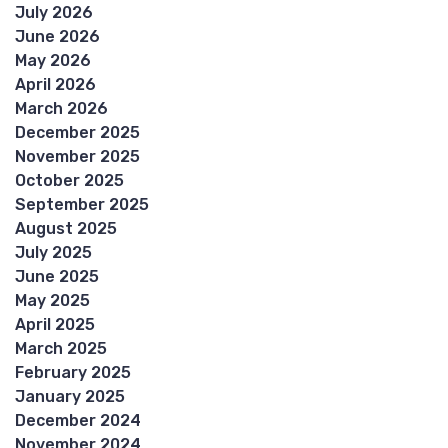
July 2026
June 2026
May 2026
April 2026
March 2026
December 2025
November 2025
October 2025
September 2025
August 2025
July 2025
June 2025
May 2025
April 2025
March 2025
February 2025
January 2025
December 2024
November 2024