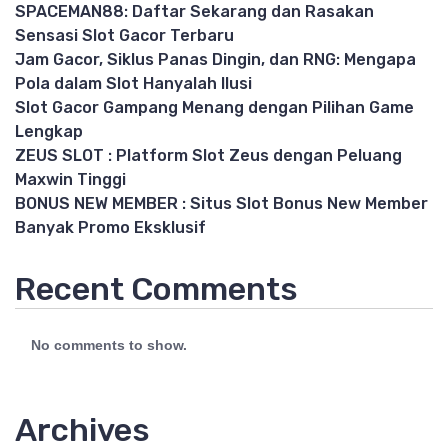
SPACEMAN88: Daftar Sekarang dan Rasakan
Sensasi Slot Gacor Terbaru
Jam Gacor, Siklus Panas Dingin, dan RNG: Mengapa
Pola dalam Slot Hanyalah Ilusi
Slot Gacor Gampang Menang dengan Pilihan Game
Lengkap
ZEUS SLOT : Platform Slot Zeus dengan Peluang
Maxwin Tinggi
BONUS NEW MEMBER : Situs Slot Bonus New Member
Banyak Promo Eksklusif
Recent Comments
No comments to show.
Archives