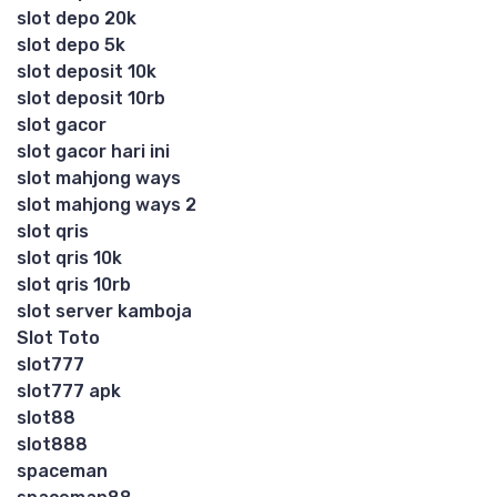
slot depo 20k
slot depo 5k
slot deposit 10k
slot deposit 10rb
slot gacor
slot gacor hari ini
slot mahjong ways
slot mahjong ways 2
slot qris
slot qris 10k
slot qris 10rb
slot server kamboja
Slot Toto
slot777
slot777 apk
slot88
slot888
spaceman