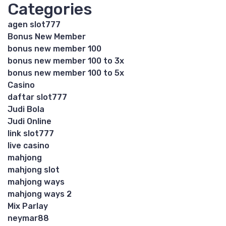
Categories
agen slot777
Bonus New Member
bonus new member 100
bonus new member 100 to 3x
bonus new member 100 to 5x
Casino
daftar slot777
Judi Bola
Judi Online
link slot777
live casino
mahjong
mahjong slot
mahjong ways
mahjong ways 2
Mix Parlay
neymar88