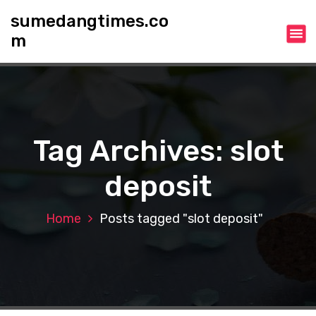
S
sumedangtimes.co
k
m
i
p
t
o
c
o
n
Tag Archives: slot
t
e
deposit
n
t
Home
Posts tagged "slot deposit"