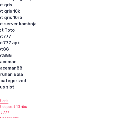
ot qris
ot qris 10k
ot qris 10rb
ot server kamboja
ot Toto
ot777
ot777 apk
ot88
ot888
paceman
paceman88
ruhan Bola
categorized
us slot
t qris
t deposit 10 ribu
ot 777