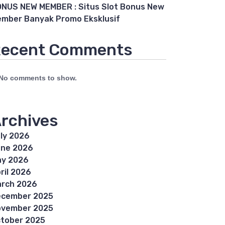
NUS NEW MEMBER : Situs Slot Bonus New
mber Banyak Promo Eksklusif
ecent Comments
No comments to show.
rchives
ly 2026
ne 2026
y 2026
ril 2026
rch 2026
ecember 2025
ovember 2025
tober 2025