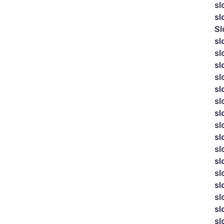
sl
sl
Sl
sl
sl
sl
sl
sl
sl
sl
sl
sl
sl
sl
sl
sl
sl
sl
sl