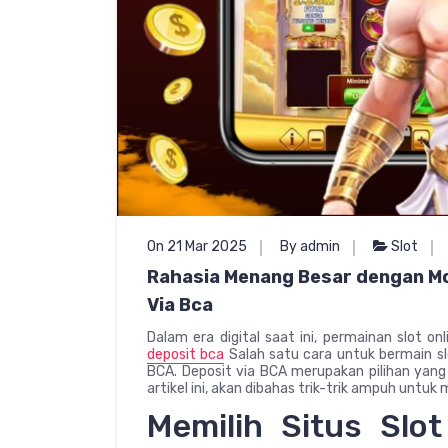
On 21 Mar 2025
By admin
Slot
Rahasia Menang Besar dengan Mod
Via Bca
Dalam era digital saat ini, permainan slot on
deposit bca
Salah satu cara untuk bermain sl
BCA. Deposit via BCA merupakan pilihan yan
artikel ini, akan dibahas trik-trik ampuh untuk
Memilih Situs Slo