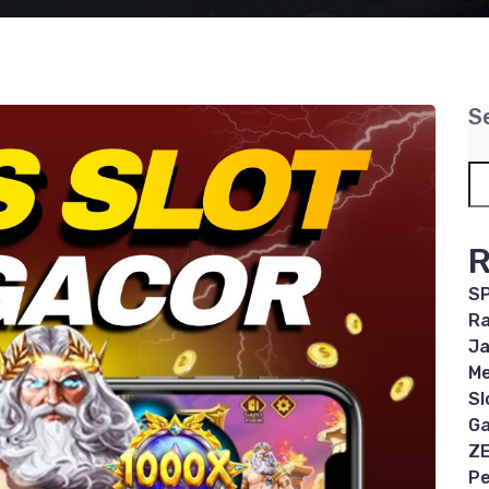
S
R
SP
Ra
Ja
Me
Sl
G
ZE
Pe