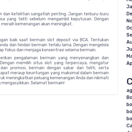
Ja
D
n dan ketelitian sangatlah penting. Jangan terburu-buru
sa yang teliti sebelum mengambil keputusan. Dengan
N
uk meraih kemenangan akan meningkat.
Oc
S
gan baik saat bermain slot deposit via BCA. Tentukan
Au
Anda dan hindari bermain terlalu lama. Dengan mengelola
Ju
ap fokus dan menjaga konsentrasi selama bermain.
Ma
berikan pengalaman bermain yang menyenangkan dan
 Dengan memilih situs slot yang terpercaya, mengatur
Ap
an promosi, bermain dengan sabar dan teliti, serta
 dapat meraup keuntungan yang maksimal dalam bermain
 untuk meningkatkan peluang kemenangan Anda dan nikmati
C
g mengasyikkan. Selamat bermain!
ag
B
bo
bo
bo
Ca