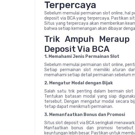
Terpercaya
Sebelum memulai permainan slot online, hal p
deposit via BCA yang terpercaya. Pastikan situ
Situs yang terpercaya akan memberikan kea
bahwa setiap kemenangan akan dibayar dengan
Trik Ampuh Meraup 
Deposit Via BCA
1. Memahami Jenis Permainan Slot
Sebelum memulai permainan slot online, pent
Setiap permainan slot memiliki aturan da
memahami setiap detail permainan sebelum 
2. Mengatur Modal dengan Bijak
Salah satu trik penting dalam bermain slot
Tentukan batasan modal yang siap digunak
tersebut. Dengan mengatur modal secara bij
tetap dapat menikmati permainan.
3. Memanfaatkan Bonus dan Promosi
Situs slot deposit via BCA seringkali menawar
Manfaatkan bonus dan promosi tersebu
keuntungan lebih besar. Pastikan untuk mem