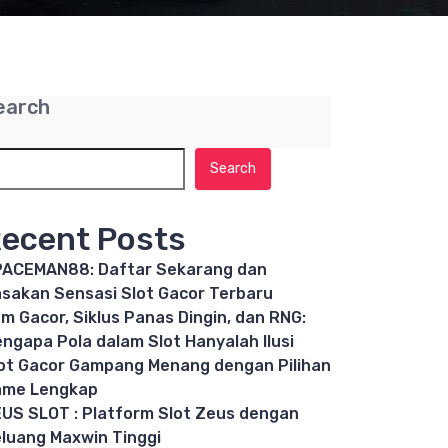
earch
Search
ecent Posts
ACEMAN88: Daftar Sekarang dan
sakan Sensasi Slot Gacor Terbaru
m Gacor, Siklus Panas Dingin, dan RNG:
ngapa Pola dalam Slot Hanyalah Ilusi
ot Gacor Gampang Menang dengan Pilihan
ame Lengkap
US SLOT : Platform Slot Zeus dengan
luang Maxwin Tinggi