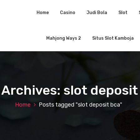
Home
Casino
Judi Bola
Slot
Mahjong Ways 2
Situs Slot Kamboja
 Archives: slot deposit
Home
Posts tagged "slot deposit bca"