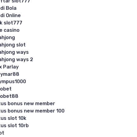
ftar slot777
di Bola
di Online
nk slot777
ve casino
ahjong
hjong slot
hjong ways
hjong ways 2
x Parlay
eymar88
ympus1000
obet
bobet88
tus bonus new member
tus bonus new member 100
tus slot 10k
tus slot 10rb
ot