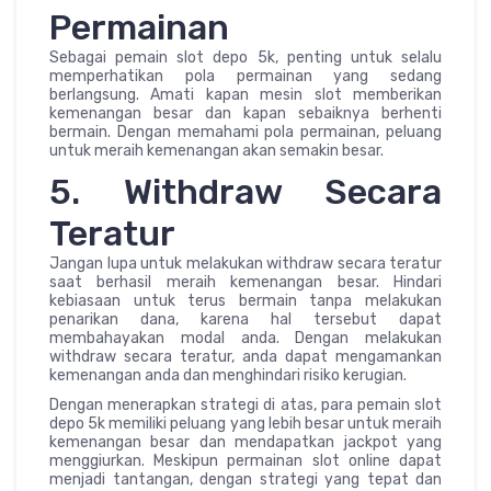
Permainan
Sebagai pemain slot depo 5k, penting untuk selalu
memperhatikan pola permainan yang sedang
berlangsung. Amati kapan mesin slot memberikan
kemenangan besar dan kapan sebaiknya berhenti
bermain. Dengan memahami pola permainan, peluang
untuk meraih kemenangan akan semakin besar.
5. Withdraw Secara
Teratur
Jangan lupa untuk melakukan withdraw secara teratur
saat berhasil meraih kemenangan besar. Hindari
kebiasaan untuk terus bermain tanpa melakukan
penarikan dana, karena hal tersebut dapat
membahayakan modal anda. Dengan melakukan
withdraw secara teratur, anda dapat mengamankan
kemenangan anda dan menghindari risiko kerugian.
Dengan menerapkan strategi di atas, para pemain slot
depo 5k memiliki peluang yang lebih besar untuk meraih
kemenangan besar dan mendapatkan jackpot yang
menggiurkan. Meskipun permainan slot online dapat
menjadi tantangan, dengan strategi yang tepat dan