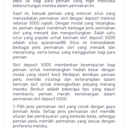
depo 5k bagi para pemain yang ingin mencoba
keberuntungan mereka dalam permainan ini.
Saat ini, banyak pemain yang mencari situs yang
menyediakan permainan slot dengan deposit minimal
sebesar 5000 rupiah. Dengan modal yang terjangkau
ini, pemain dapat menikmati berbagai jenis permainan
slot yang menarik dan menguntungkan. Salah satu
situs yang populer untuk bermain slot deposit 5000
adalah situs spaceman88. Situs ini menyediakan
berbagai jenis permainan slot yang menarik dan
menantang, serta bonus yang menggiurkan bagi para
pemain.
Slot deposit 5000 memberikan kesempatan bagi
pemain untuk memenangkan hadiah besar dengan
modal yang relatif kecil. Meskipun demikian, pemain
perlu memiliki strategi dan keterampilan dalam
bermain slot untuk meningkatkan peluang menang
mereka. Berikut adalah beberapa tips yang dapat
membantu pemain meraih kemenangan dalam
permainan slot deposit 5000:
1. Pilih jenis permainan slot yang cocok dengan gaya
bermain Anda. Setiap jenis permainan slot memiliki
aturan dan pembayaran yang berbeda-beda, sehingga
pemain perlu memilih permainan yang sesuai dengan
preferensi mereka.