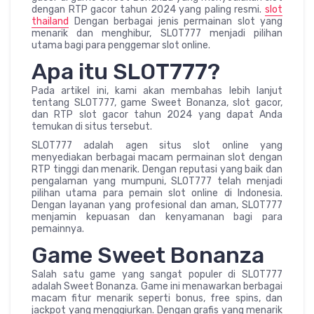
dengan RTP gacor tahun 2024 yang paling resmi.
slot
thailand
Dengan berbagai jenis permainan slot yang
menarik dan menghibur, SLOT777 menjadi pilihan
utama bagi para penggemar slot online.
Apa itu SLOT777?
Pada artikel ini, kami akan membahas lebih lanjut
tentang SLOT777, game Sweet Bonanza, slot gacor,
dan RTP slot gacor tahun 2024 yang dapat Anda
temukan di situs tersebut.
SLOT777 adalah agen situs slot online yang
menyediakan berbagai macam permainan slot dengan
RTP tinggi dan menarik. Dengan reputasi yang baik dan
pengalaman yang mumpuni, SLOT777 telah menjadi
pilihan utama para pemain slot online di Indonesia.
Dengan layanan yang profesional dan aman, SLOT777
menjamin kepuasan dan kenyamanan bagi para
pemainnya.
Game Sweet Bonanza
Salah satu game yang sangat populer di SLOT777
adalah Sweet Bonanza. Game ini menawarkan berbagai
macam fitur menarik seperti bonus, free spins, dan
jackpot yang menggiurkan. Dengan grafis yang menarik