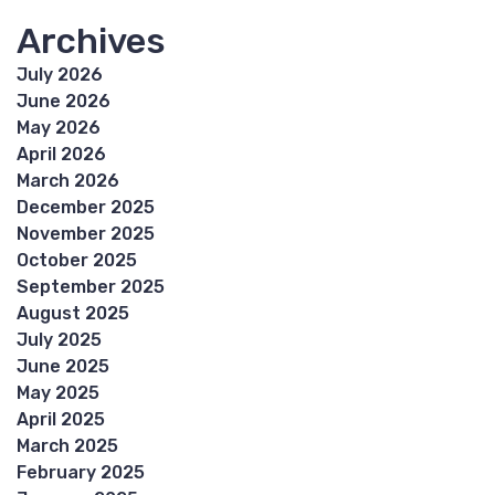
Archives
July 2026
June 2026
May 2026
April 2026
March 2026
December 2025
November 2025
October 2025
September 2025
August 2025
July 2025
June 2025
May 2025
April 2025
March 2025
February 2025