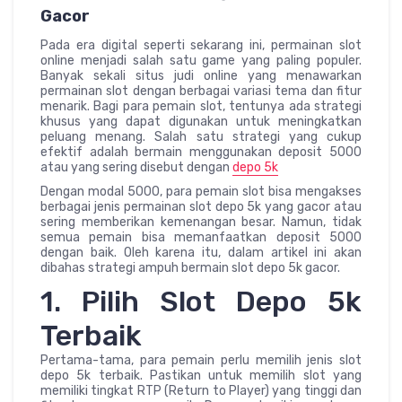
Gacor
Pada era digital seperti sekarang ini, permainan slot
online menjadi salah satu game yang paling populer.
Banyak sekali situs judi online yang menawarkan
permainan slot dengan berbagai variasi tema dan fitur
menarik. Bagi para pemain slot, tentunya ada strategi
khusus yang dapat digunakan untuk meningkatkan
peluang menang. Salah satu strategi yang cukup
efektif adalah bermain menggunakan deposit 5000
atau yang sering disebut dengan
depo 5k
Dengan modal 5000, para pemain slot bisa mengakses
berbagai jenis permainan slot depo 5k yang gacor atau
sering memberikan kemenangan besar. Namun, tidak
semua pemain bisa memanfaatkan deposit 5000
dengan baik. Oleh karena itu, dalam artikel ini akan
dibahas strategi ampuh bermain slot depo 5k gacor.
1. Pilih Slot Depo 5k
Terbaik
Pertama-tama, para pemain perlu memilih jenis slot
depo 5k terbaik. Pastikan untuk memilih slot yang
memiliki tingkat RTP (Return to Player) yang tinggi dan