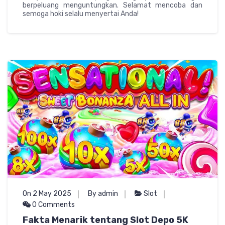
berpeluang menguntungkan. Selamat mencoba dan
semoga hoki selalu menyertai Anda!
On 2 May 2025
By admin
Slot
0 Comments
Fakta Menarik tentang Slot Depo 5K