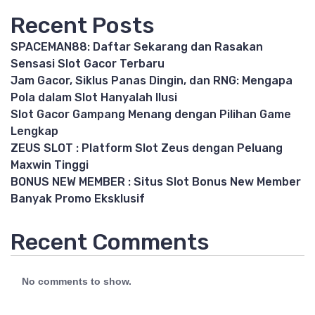
Recent Posts
SPACEMAN88: Daftar Sekarang dan Rasakan
Sensasi Slot Gacor Terbaru
Jam Gacor, Siklus Panas Dingin, dan RNG: Mengapa
Pola dalam Slot Hanyalah Ilusi
Slot Gacor Gampang Menang dengan Pilihan Game
Lengkap
ZEUS SLOT : Platform Slot Zeus dengan Peluang
Maxwin Tinggi
BONUS NEW MEMBER : Situs Slot Bonus New Member
Banyak Promo Eksklusif
Recent Comments
No comments to show.