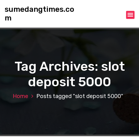
S
sumedangtimes.co
k
m
i
p
t
o
c
o
n
Tag Archives: slot
t
e
deposit 5000
n
t
Home
Posts tagged "slot deposit 5000"