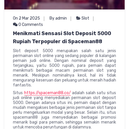
On 2 Mar 2025
By admin
Slot
0 Comments
Menikmati Sensasi Slot Deposit 5000
Rupiah Terpopuler di Spaceman88
Slot deposit 5000 merupakan salah satu jenis
permainan slot online yang sedang populer di kalangan
pemain judi online. Dengan nominal deposit yang
terjangkau, yaitu 5000 rupiah, para pemain dapat
menikmati berbagai macam permainan slot yang
menarik. Meskipun nominalnya kecil, hal ini tidak
mengurangi keseruan dan peluang untuk meraih hadiah
fantastis.
Situs
https://spaceman88.co/
adalah salah satu situs
judi online yang menyediakan permainan slot deposit
5000. Dengan adanya situs ini, pemain dapat dengan
mudah mengakses berbagai jenis permainan slot tanpa
perlu mengeluarkan modal yang besar. Selain itu, situs
spaceman88 juga menyediakan berbagai promosi
menarik bagi para pemain, sehingga semakin menarik
untuk mencoba peruntungan di dalamnya.