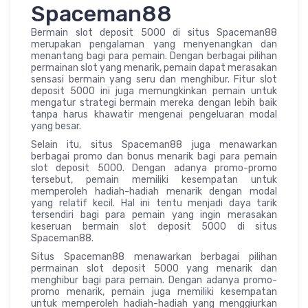
Spaceman88
Bermain slot deposit 5000 di situs Spaceman88
merupakan pengalaman yang menyenangkan dan
menantang bagi para pemain. Dengan berbagai pilihan
permainan slot yang menarik, pemain dapat merasakan
sensasi bermain yang seru dan menghibur. Fitur slot
deposit 5000 ini juga memungkinkan pemain untuk
mengatur strategi bermain mereka dengan lebih baik
tanpa harus khawatir mengenai pengeluaran modal
yang besar.
Selain itu, situs Spaceman88 juga menawarkan
berbagai promo dan bonus menarik bagi para pemain
slot deposit 5000. Dengan adanya promo-promo
tersebut, pemain memiliki kesempatan untuk
memperoleh hadiah-hadiah menarik dengan modal
yang relatif kecil. Hal ini tentu menjadi daya tarik
tersendiri bagi para pemain yang ingin merasakan
keseruan bermain slot deposit 5000 di situs
Spaceman88.
Situs Spaceman88 menawarkan berbagai pilihan
permainan slot deposit 5000 yang menarik dan
menghibur bagi para pemain. Dengan adanya promo-
promo menarik, pemain juga memiliki kesempatan
untuk memperoleh hadiah-hadiah yang menggiurkan