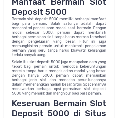
Manfaat Bermain Slot
Deposit 5000
Bermain slot deposit 5000 memiliki berbagai manfaat
bagi para pemain. Salah satunya adalah dapat
mengontrol pengeluaran modal saat bermain. Dengan
modal sebesar 5000, pemain dapat menikmati
berbagai permainan slot tanpa harus merasa terbebani
dengan pengeluaran yang besar. Fitur ini juga
memungkinkan pemain untuk menikmati pengalaman
bermain yang seru tanpa harus khawatir kehilangan
terlalu banyak uang.
Selain itu, slot deposit 5000 juga merupakan cara yang
tepat bagi pemain untuk mencoba keberuntungan
mereka tanpa harus mengeluarkan modal yang besar.
Dengan hanya 5000, pemain dapat memainkan
berbagai jenis slot dan mencoba peruntungannya
dalam memenangkan hadiah besar. Situs Spaceman88
menawarkan berbagai opsi permainan slot deposit
5000 yang menarik dan menghibur bagi para pemain.
Keseruan Bermain Slot
Deposit 5000 di Situs