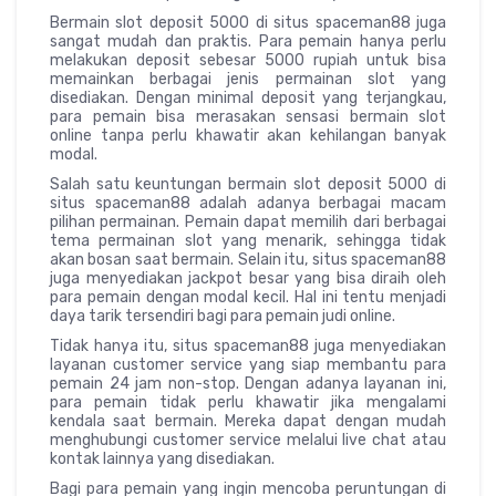
Bermain slot deposit 5000 di situs spaceman88 juga
sangat mudah dan praktis. Para pemain hanya perlu
melakukan deposit sebesar 5000 rupiah untuk bisa
memainkan berbagai jenis permainan slot yang
disediakan. Dengan minimal deposit yang terjangkau,
para pemain bisa merasakan sensasi bermain slot
online tanpa perlu khawatir akan kehilangan banyak
modal.
Salah satu keuntungan bermain slot deposit 5000 di
situs spaceman88 adalah adanya berbagai macam
pilihan permainan. Pemain dapat memilih dari berbagai
tema permainan slot yang menarik, sehingga tidak
akan bosan saat bermain. Selain itu, situs spaceman88
juga menyediakan jackpot besar yang bisa diraih oleh
para pemain dengan modal kecil. Hal ini tentu menjadi
daya tarik tersendiri bagi para pemain judi online.
Tidak hanya itu, situs spaceman88 juga menyediakan
layanan customer service yang siap membantu para
pemain 24 jam non-stop. Dengan adanya layanan ini,
para pemain tidak perlu khawatir jika mengalami
kendala saat bermain. Mereka dapat dengan mudah
menghubungi customer service melalui live chat atau
kontak lainnya yang disediakan.
Bagi para pemain yang ingin mencoba peruntungan di