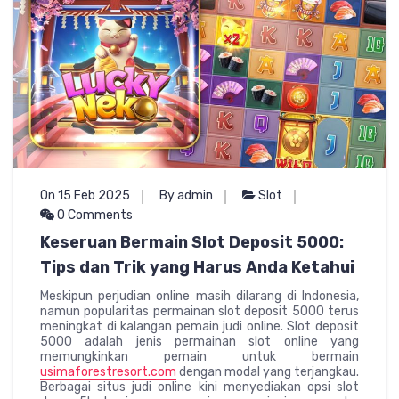
On 15 Feb 2025
By admin
Slot
0 Comments
Keseruan Bermain Slot Deposit 5000:
Tips dan Trik yang Harus Anda Ketahui
Meskipun perjudian online masih dilarang di Indonesia,
namun popularitas permainan slot deposit 5000 terus
meningkat di kalangan pemain judi online. Slot deposit
5000 adalah jenis permainan slot online yang
memungkinkan pemain untuk bermain
usimaforestresort.com
dengan modal yang terjangkau.
Berbagai situs judi online kini menyediakan opsi slot