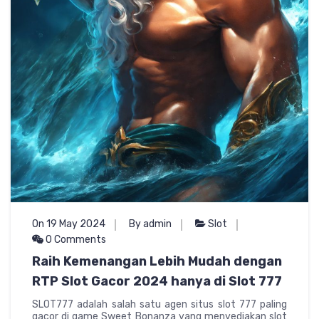
On 19 May 2024
By admin
Slot
0 Comments
Raih Kemenangan Lebih Mudah dengan
RTP Slot Gacor 2024 hanya di Slot 777
SLOT777 adalah salah satu agen situs slot 777 paling
gacor di game Sweet Bonanza yang menyediakan slot