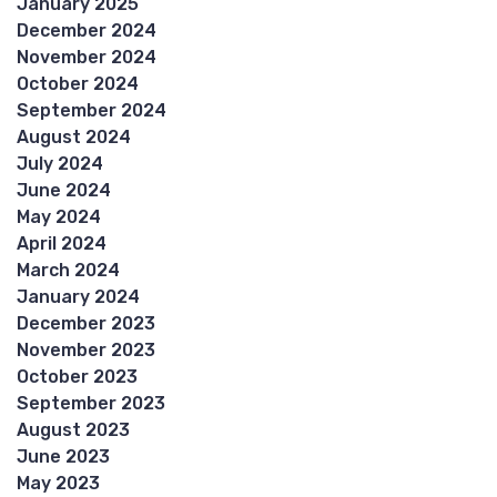
January 2025
December 2024
November 2024
October 2024
September 2024
August 2024
July 2024
June 2024
May 2024
April 2024
March 2024
January 2024
December 2023
November 2023
October 2023
September 2023
August 2023
June 2023
May 2023