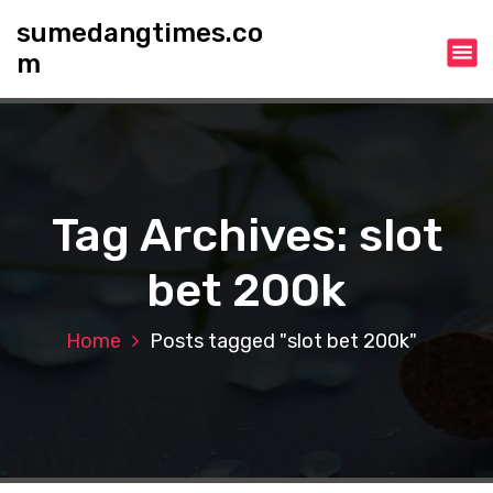
S
sumedangtimes.co
k
m
i
p
t
o
c
o
n
Tag Archives: slot
t
e
bet 200k
n
t
Home
Posts tagged "slot bet 200k"