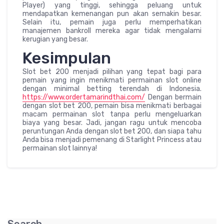
Player) yang tinggi, sehingga peluang untuk
mendapatkan kemenangan pun akan semakin besar.
Selain itu, pemain juga perlu memperhatikan
manajemen bankroll mereka agar tidak mengalami
kerugian yang besar.
Kesimpulan
Slot bet 200 menjadi pilihan yang tepat bagi para
pemain yang ingin menikmati permainan slot online
dengan minimal betting terendah di Indonesia.
https://www.ordertamarindthai.com/
Dengan bermain
dengan slot bet 200, pemain bisa menikmati berbagai
macam permainan slot tanpa perlu mengeluarkan
biaya yang besar. Jadi, jangan ragu untuk mencoba
peruntungan Anda dengan slot bet 200, dan siapa tahu
Anda bisa menjadi pemenang di Starlight Princess atau
permainan slot lainnya!