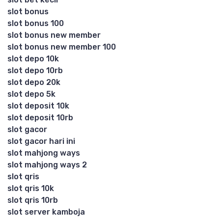
slot bonus
slot bonus 100
slot bonus new member
slot bonus new member 100
slot depo 10k
slot depo 10rb
slot depo 20k
slot depo 5k
slot deposit 10k
slot deposit 10rb
slot gacor
slot gacor hari ini
slot mahjong ways
slot mahjong ways 2
slot qris
slot qris 10k
slot qris 10rb
slot server kamboja