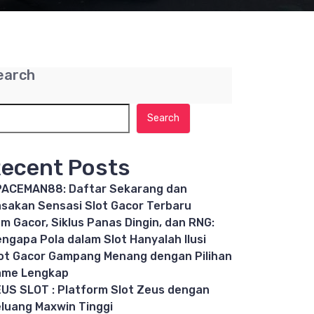
earch
Search
ecent Posts
ACEMAN88: Daftar Sekarang dan
sakan Sensasi Slot Gacor Terbaru
m Gacor, Siklus Panas Dingin, dan RNG:
ngapa Pola dalam Slot Hanyalah Ilusi
ot Gacor Gampang Menang dengan Pilihan
ame Lengkap
US SLOT : Platform Slot Zeus dengan
luang Maxwin Tinggi