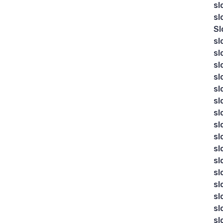
sl
sl
Sl
sl
sl
sl
sl
sl
sl
sl
sl
sl
sl
sl
sl
sl
sl
sl
sl