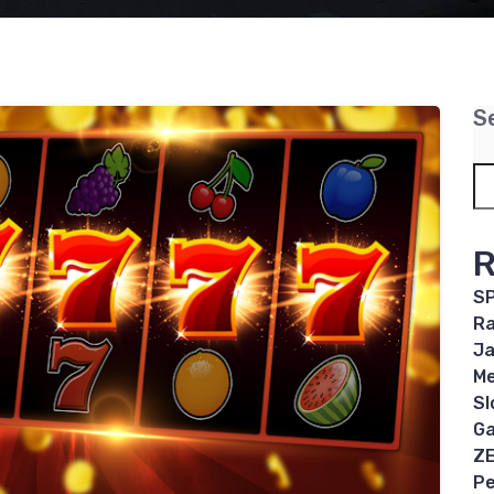
S
R
SP
Ra
Ja
Me
Sl
G
ZE
Pe