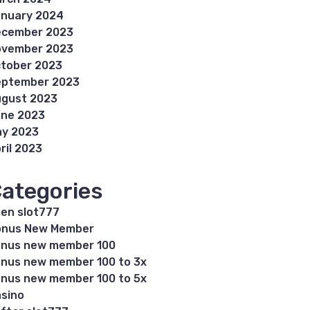
nuary 2024
ecember 2023
ovember 2023
tober 2023
eptember 2023
gust 2023
ne 2023
y 2023
ril 2023
ategories
en slot777
onus New Member
nus new member 100
nus new member 100 to 3x
nus new member 100 to 5x
sino