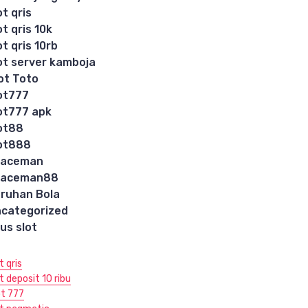
ot qris
ot qris 10k
ot qris 10rb
ot server kamboja
ot Toto
ot777
ot777 apk
ot88
ot888
paceman
paceman88
ruhan Bola
categorized
us slot
t qris
t deposit 10 ribu
ot 777