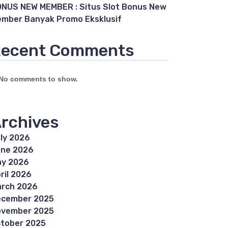
NUS NEW MEMBER : Situs Slot Bonus New
mber Banyak Promo Eksklusif
ecent Comments
No comments to show.
rchives
ly 2026
ne 2026
y 2026
ril 2026
rch 2026
ecember 2025
ovember 2025
tober 2025