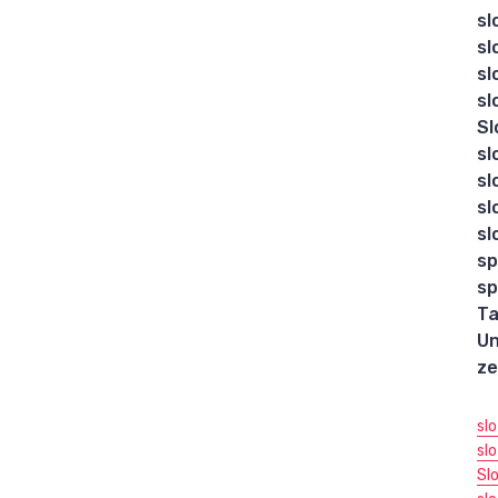
sl
sl
sl
sl
Sl
sl
sl
sl
sl
s
s
Ta
Un
ze
slo
slo
Sl