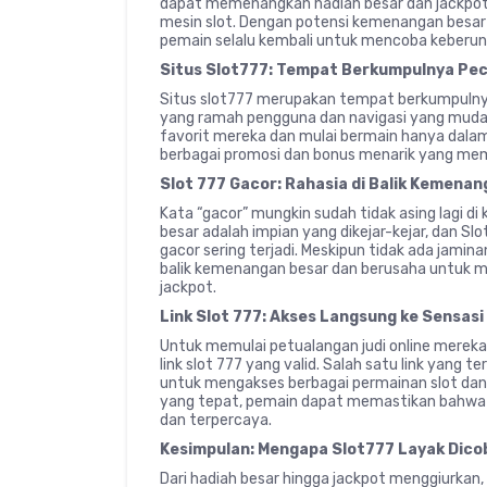
dapat memenangkan hadiah besar dan jackpo
mesin slot. Dengan potensi kemenangan besar
pemain selalu kembali untuk mencoba keberu
Situs Slot777: Tempat Berkumpulnya Peci
Situs slot777 merupakan tempat berkumpulnya 
yang ramah pengguna dan navigasi yang mu
favorit mereka dan mulai bermain hanya dalam b
berbagai promosi dan bonus menarik yang m
Slot 777 Gacor: Rahasia di Balik Kemena
Kata “gacor” mungkin sudah tidak asing lagi di
besar adalah impian yang dikejar-kejar, dan Sl
gacor sering terjadi. Meskipun tidak ada jami
balik kemenangan besar dan berusaha untuk
jackpot.
Link Slot 777: Akses Langsung ke Sensasi 
Untuk memulai petualangan judi online mereka 
link slot 777 yang valid. Salah satu link yang 
untuk mengakses berbagai permainan slot dan j
yang tepat, pemain dapat memastikan bahw
dan terpercaya.
Kesimpulan: Mengapa Slot777 Layak Dico
Dari hadiah besar hingga jackpot menggiurka