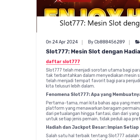
On 24 Apr 2024
By Cb888456289
Slot777: Mesin Slot dengan Hadi
daftar slot777
Slot777 telah menjadi sorotan utama bagi para 
tak terbantahkan dalam menyediakan mesin slo
telah menjadi tempat favorit bagi para penju
kita telusuri lebih dalam.
Fenomena Slot777: Apa yang Membuatnya
Pertama-tama, mari kita bahas apa yang membu
platform yang menawarkan beragam permainan
dari petualangan hingga fantasi, dan dari yang
untuk setiap jenis pemain, tidak peduli apa pr
Hadiah dan Jackpot Besar: Impian Setiap
Salah satu hal terbaik tentang Slot777 adala