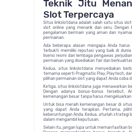
Teknik Jitu Menan
Slot Terpercaya
Situs linkslotdana adalah salah satu situs s
slot online yang menarik dan seru. Dengan 
pengalaman bermain yang aman dan nyaman 
permainan.
Ada beberapa alasan mengapa Anda harus ber
terbukti memiliki reputasi yang baik di dunia 
lisensi resmi dari lembaga pengawas perjudi
permainan yang disediakan fair dan berkualitas
Kedua, situs linkslotdana menyediakan berba
ternama seperti Pragmatic Play, Playtech, da
pilihan permainan slot yang dapat Anda coba d
Ketiga, situs linkslotdana juga menawarkan b
Dengan adanya bonus-bonus tersebut, An
kemenangan besar tanpa harus mengeluarkan
Untuk bisa meraih kemenangan besar di situs 
yang dapat Anda terapkan. Pertama, pilih
keberuntungan Anda. Kedua, aturlah strategi 
dalam mengambil keputusan.
Selain itu, jangan lupa untuk memanfaatkan bo