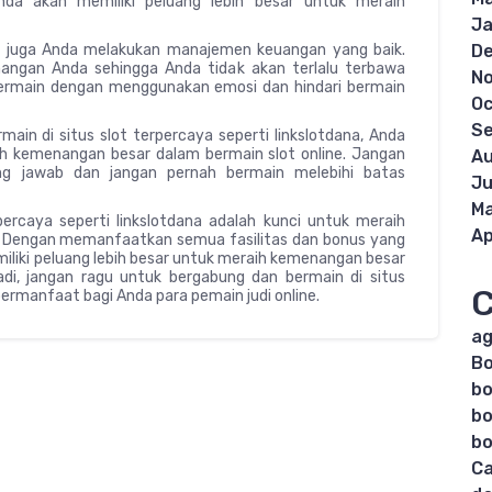
a akan memiliki peluang lebih besar untuk meraih
Ja
D
kan juga Anda melakukan manajemen keuangan yang baik.
angan Anda sehingga Anda tidak akan terlalu terbawa
N
a bermain dengan menggunakan emosi dan hindari bermain
Oc
S
ain di situs slot terpercaya seperti linkslotdana, Anda
ih kemenangan besar dalam bermain slot online. Jangan
Au
ng jawab dan jangan pernah bermain melebihi batas
Ju
Ma
percaya seperti linkslotdana adalah kunci untuk meraih
Ap
. Dengan memanfaatkan semua fasilitas dan bonus yang
miliki peluang lebih besar untuk meraih kemenangan besar
di, jangan ragu untuk bergabung dan bermain di situs
C
 bermanfaat bagi Anda para pemain judi online.
ag
B
bo
bo
bo
Ca