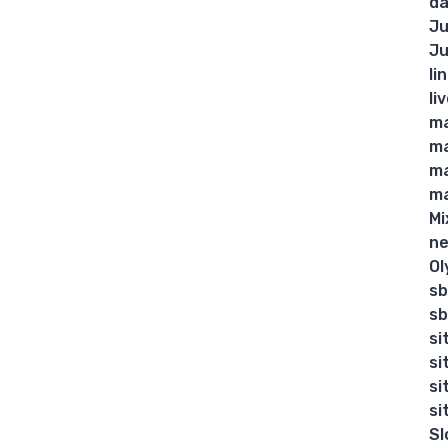
da
Ju
Ju
li
li
m
ma
ma
ma
Mi
n
Ol
sb
s
si
si
si
si
Sl