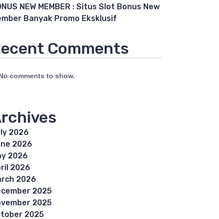
NUS NEW MEMBER : Situs Slot Bonus New
mber Banyak Promo Eksklusif
ecent Comments
No comments to show.
rchives
ly 2026
ne 2026
y 2026
ril 2026
rch 2026
ecember 2025
ovember 2025
tober 2025