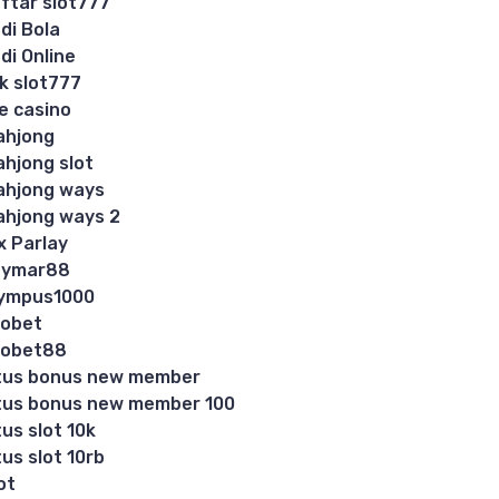
ftar slot777
di Bola
di Online
nk slot777
ve casino
ahjong
hjong slot
hjong ways
hjong ways 2
x Parlay
eymar88
ympus1000
obet
bobet88
tus bonus new member
tus bonus new member 100
tus slot 10k
tus slot 10rb
ot