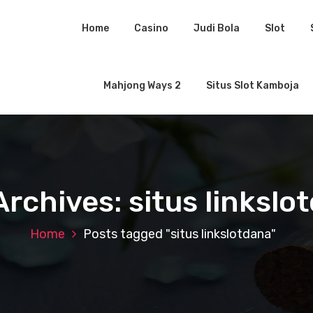
Home
Casino
Judi Bola
Slot
Mahjong Ways 2
Situs Slot Kamboja
Archives: situs linkslo
Home
Posts tagged "situs linkslotdana"