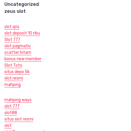
Uncategorized
zeus slot
slot qris
slot deposit 10 ribu
Slot 777
slot pagmatic
scatter hitam
bonus new member
Slot Toto
situs depo 5k
slot resmi
mahjong
mahjong ways
slot 777
slot88
situs slot resmi
slot