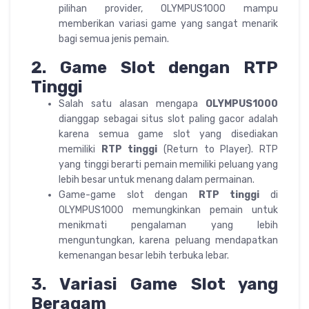
pilihan provider, OLYMPUS1000 mampu
memberikan variasi game yang sangat menarik
bagi semua jenis pemain.
2. Game Slot dengan RTP
Tinggi
Salah satu alasan mengapa
OLYMPUS1000
dianggap sebagai situs slot paling gacor adalah
karena semua game slot yang disediakan
memiliki
RTP tinggi
(Return to Player). RTP
yang tinggi berarti pemain memiliki peluang yang
lebih besar untuk menang dalam permainan.
Game-game slot dengan
RTP tinggi
di
OLYMPUS1000 memungkinkan pemain untuk
menikmati pengalaman yang lebih
menguntungkan, karena peluang mendapatkan
kemenangan besar lebih terbuka lebar.
3. Variasi Game Slot yang
Beragam