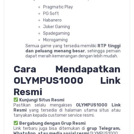
Pragmatic Play
PG Soft
Habanero
Joker Gaming
Spadegaming
Microgaming
Semua game yang tersedia memiliki
RTP tinggi
dan peluang menang besar
, sehingga pemain
dapat meraih kemenangan dengan lebih mudah.
Cara Mendapatkan
OLYMPUS1000 Link
Resmi
Kunjungi Situs Resmi
Pastikan selalu mengakses
OLYMPUS1000 Link
Resmi
yang tersedia di halaman utama situs atau
tanyakan kepada customer service resmi.
Bergabung dengan Grup Resmi
Link terbaru juga bisa ditemukan di
grup Telegram,
WhatsApp, atau media sosial resmi
OLYMPUS1000.