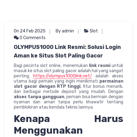
On 24 Feb 2025
By admin
Slot
0 Comments
OLYMPUS1000 Link Resmi: Solusi Login
Aman ke Situs Slot Paling Gacor
Bagi pecinta slot online, menemukan
link resmi
untuk
masuk ke situs slot paling gacor adalah hal yang sangat
penting.
https://olympus1000link.net/
adalah akses
utama bagi pemain yang ingin menikmati
permainan
slot gacor dengan RTP tinggi
, fitur bonus menarik,
dan berbagai metode deposit yang mudah. Dengan
akses tanpa gangguan
, pemain bisa bermain dengan
nyaman dan aman tanpa perlu khawatir tentang
pemblokiran atau kendala teknis lainnya.
Kenapa Harus
Menggunakan