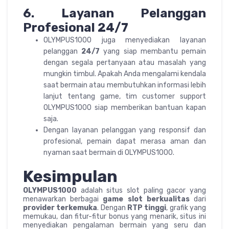
6. Layanan Pelanggan
Profesional 24/7
OLYMPUS1000 juga menyediakan layanan
pelanggan
24/7
yang siap membantu pemain
dengan segala pertanyaan atau masalah yang
mungkin timbul. Apakah Anda mengalami kendala
saat bermain atau membutuhkan informasi lebih
lanjut tentang game, tim customer support
OLYMPUS1000 siap memberikan bantuan kapan
saja.
Dengan layanan pelanggan yang responsif dan
profesional, pemain dapat merasa aman dan
nyaman saat bermain di OLYMPUS1000.
Kesimpulan
OLYMPUS1000
adalah situs slot paling gacor yang
menawarkan berbagai
game slot berkualitas
dari
provider terkemuka
. Dengan
RTP tinggi
, grafik yang
memukau, dan fitur-fitur bonus yang menarik, situs ini
menyediakan pengalaman bermain yang seru dan