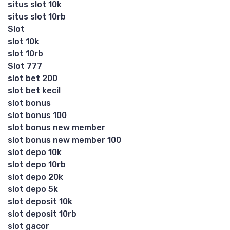
situs slot 10k
situs slot 10rb
Slot
slot 10k
slot 10rb
Slot 777
slot bet 200
slot bet kecil
slot bonus
slot bonus 100
slot bonus new member
slot bonus new member 100
slot depo 10k
slot depo 10rb
slot depo 20k
slot depo 5k
slot deposit 10k
slot deposit 10rb
slot gacor