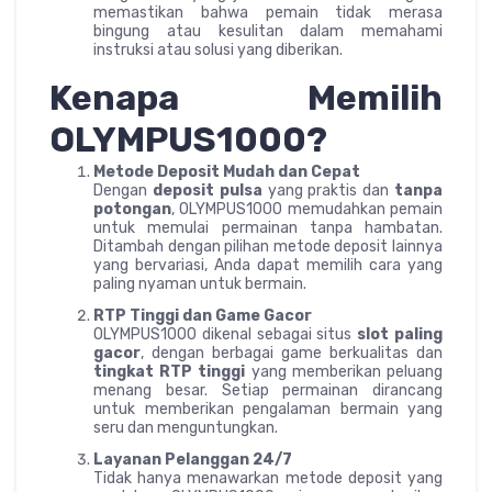
memastikan bahwa pemain tidak merasa
bingung atau kesulitan dalam memahami
instruksi atau solusi yang diberikan.
Kenapa Memilih
OLYMPUS1000?
Metode Deposit Mudah dan Cepat
Dengan
deposit pulsa
yang praktis dan
tanpa
potongan
, OLYMPUS1000 memudahkan pemain
untuk memulai permainan tanpa hambatan.
Ditambah dengan pilihan metode deposit lainnya
yang bervariasi, Anda dapat memilih cara yang
paling nyaman untuk bermain.
RTP Tinggi dan Game Gacor
OLYMPUS1000 dikenal sebagai situs
slot paling
gacor
, dengan berbagai game berkualitas dan
tingkat RTP tinggi
yang memberikan peluang
menang besar. Setiap permainan dirancang
untuk memberikan pengalaman bermain yang
seru dan menguntungkan.
Layanan Pelanggan 24/7
Tidak hanya menawarkan metode deposit yang