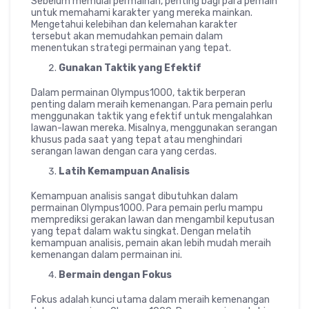
Sebelum memulai permainan, penting bagi para pemain
untuk memahami karakter yang mereka mainkan.
Mengetahui kelebihan dan kelemahan karakter
tersebut akan memudahkan pemain dalam
menentukan strategi permainan yang tepat.
Gunakan Taktik yang Efektif
Dalam permainan Olympus1000, taktik berperan
penting dalam meraih kemenangan. Para pemain perlu
menggunakan taktik yang efektif untuk mengalahkan
lawan-lawan mereka. Misalnya, menggunakan serangan
khusus pada saat yang tepat atau menghindari
serangan lawan dengan cara yang cerdas.
Latih Kemampuan Analisis
Kemampuan analisis sangat dibutuhkan dalam
permainan Olympus1000. Para pemain perlu mampu
memprediksi gerakan lawan dan mengambil keputusan
yang tepat dalam waktu singkat. Dengan melatih
kemampuan analisis, pemain akan lebih mudah meraih
kemenangan dalam permainan ini.
Bermain dengan Fokus
Fokus adalah kunci utama dalam meraih kemenangan