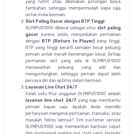
yang rumit atau dikenakan potongan biaya
tambahan, sehingga mempermudah siapa saja
untuk mulai bermain.
Slot Paling Gacor dengan RTP Tinggi
OLYMPUS1000 dikenal sebagai situs
slot paling
gacor
karena selalu menyediakan permainan
dengan
RTP (Return to Player)
yang tinggi.
RTP yang tinggi berarti semakin besar peluang
pemain untuk meraih kemenangan besar. Setiap
permainan slot yang ada di OLYMPUS1000
menawarkan peluang yang adil dan
menguntungkan, sehingga pemain dapat lebih
percaya diri dan optimis dalam bermain.
Layanan Live Chat 24/7
Salah satu fitur unggulan OLYMPUS1000 adalah
layanan live chat 24/7
yang siap membantu
pemain kapan saja. Apakah Anda memiliki
pertanyaan mengenai permainan, transaksi, atau
masalah teknis lainnya? Tim customer service
OLYMPUS1000 siap memberikan bantuan cepat
dan profesional melalui live chat yang tersedia