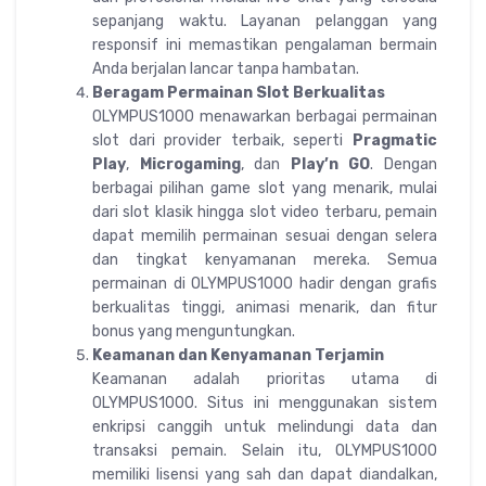
sepanjang waktu. Layanan pelanggan yang
responsif ini memastikan pengalaman bermain
Anda berjalan lancar tanpa hambatan.
Beragam Permainan Slot Berkualitas
OLYMPUS1000 menawarkan berbagai permainan
slot dari provider terbaik, seperti
Pragmatic
Play
,
Microgaming
, dan
Play’n GO
. Dengan
berbagai pilihan game slot yang menarik, mulai
dari slot klasik hingga slot video terbaru, pemain
dapat memilih permainan sesuai dengan selera
dan tingkat kenyamanan mereka. Semua
permainan di OLYMPUS1000 hadir dengan grafis
berkualitas tinggi, animasi menarik, dan fitur
bonus yang menguntungkan.
Keamanan dan Kenyamanan Terjamin
Keamanan adalah prioritas utama di
OLYMPUS1000. Situs ini menggunakan sistem
enkripsi canggih untuk melindungi data dan
transaksi pemain. Selain itu, OLYMPUS1000
memiliki lisensi yang sah dan dapat diandalkan,