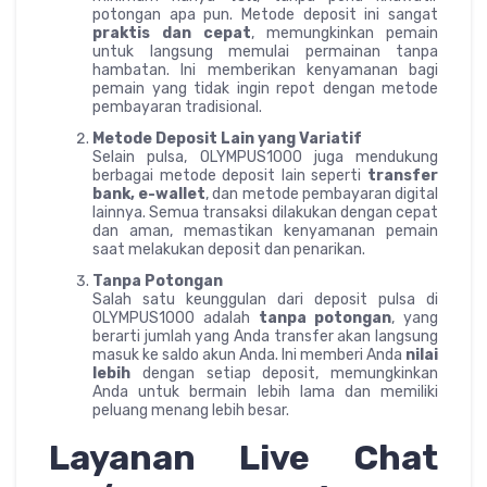
potongan apa pun. Metode deposit ini sangat
praktis dan cepat
, memungkinkan pemain
untuk langsung memulai permainan tanpa
hambatan. Ini memberikan kenyamanan bagi
pemain yang tidak ingin repot dengan metode
pembayaran tradisional.
Metode Deposit Lain yang Variatif
Selain pulsa, OLYMPUS1000 juga mendukung
berbagai metode deposit lain seperti
transfer
bank, e-wallet
, dan metode pembayaran digital
lainnya. Semua transaksi dilakukan dengan cepat
dan aman, memastikan kenyamanan pemain
saat melakukan deposit dan penarikan.
Tanpa Potongan
Salah satu keunggulan dari deposit pulsa di
OLYMPUS1000 adalah
tanpa potongan
, yang
berarti jumlah yang Anda transfer akan langsung
masuk ke saldo akun Anda. Ini memberi Anda
nilai
lebih
dengan setiap deposit, memungkinkan
Anda untuk bermain lebih lama dan memiliki
peluang menang lebih besar.
Layanan Live Chat