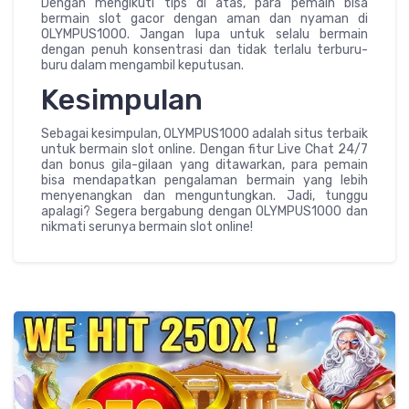
Dengan mengikuti tips di atas, para pemain bisa
bermain slot gacor dengan aman dan nyaman di
OLYMPUS1000. Jangan lupa untuk selalu bermain
dengan penuh konsentrasi dan tidak terlalu terburu-
buru dalam mengambil keputusan.
Kesimpulan
Sebagai kesimpulan, OLYMPUS1000 adalah situs terbaik
untuk bermain slot online. Dengan fitur Live Chat 24/7
dan bonus gila-gilaan yang ditawarkan, para pemain
bisa mendapatkan pengalaman bermain yang lebih
menyenangkan dan menguntungkan. Jadi, tunggu
apalagi? Segera bergabung dengan OLYMPUS1000 dan
nikmati serunya bermain slot online!