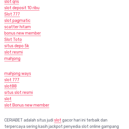
slot qris
slot deposit 10 ribu
Slot 777
slot pagmatic
scatter hitam
bonus new member
Slot Toto
situs depo 5k
slot resmi
mahjong
mahjong ways
slot 777
slot88
situs slot resmi
slot
slot Bonus new member
CERIABET adalah situs judi
slot
gacor hari ini terbaik dan
terpercaya sering kasih jackpot penyedia slot online gampang