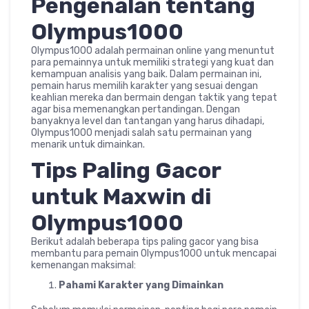
Pengenalan tentang
Olympus1000
Olympus1000 adalah permainan online yang menuntut
para pemainnya untuk memiliki strategi yang kuat dan
kemampuan analisis yang baik. Dalam permainan ini,
pemain harus memilih karakter yang sesuai dengan
keahlian mereka dan bermain dengan taktik yang tepat
agar bisa memenangkan pertandingan. Dengan
banyaknya level dan tantangan yang harus dihadapi,
Olympus1000 menjadi salah satu permainan yang
menarik untuk dimainkan.
Tips Paling Gacor
untuk Maxwin di
Olympus1000
Berikut adalah beberapa tips paling gacor yang bisa
membantu para pemain Olympus1000 untuk mencapai
kemenangan maksimal:
Pahami Karakter yang Dimainkan