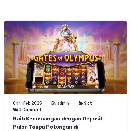
On 11 Feb 2025
By admin
Slot
0 Comments
Raih Kemenangan dengan Deposit
Pulsa Tanpa Potongan di