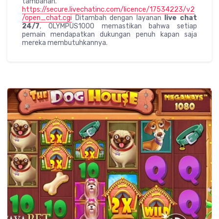
tambahan.
https://secure.livechatinc.com/licence/17534223/v2
/open_chat.cgi
Ditambah dengan layanan
live chat
24/7
, OLYMPUS1000 memastikan bahwa setiap
pemain mendapatkan dukungan penuh kapan saja
mereka membutuhkannya.