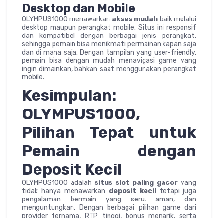
Desktop dan Mobile
OLYMPUS1000 menawarkan
akses mudah
baik melalui
desktop maupun perangkat mobile. Situs ini responsif
dan kompatibel dengan berbagai jenis perangkat,
sehingga pemain bisa menikmati permainan kapan saja
dan di mana saja. Dengan tampilan yang user-friendly,
pemain bisa dengan mudah menavigasi game yang
ingin dimainkan, bahkan saat menggunakan perangkat
mobile.
Kesimpulan:
OLYMPUS1000,
Pilihan Tepat untuk
Pemain dengan
Deposit Kecil
OLYMPUS1000 adalah
situs slot paling gacor
yang
tidak hanya menawarkan
deposit kecil
tetapi juga
pengalaman bermain yang seru, aman, dan
menguntungkan. Dengan berbagai pilihan game dari
provider ternama, RTP tinggi, bonus menarik, serta