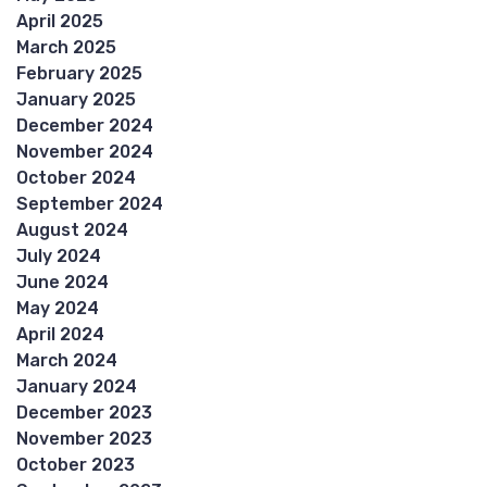
April 2025
March 2025
February 2025
January 2025
December 2024
November 2024
October 2024
September 2024
August 2024
July 2024
June 2024
May 2024
April 2024
March 2024
January 2024
December 2023
November 2023
October 2023