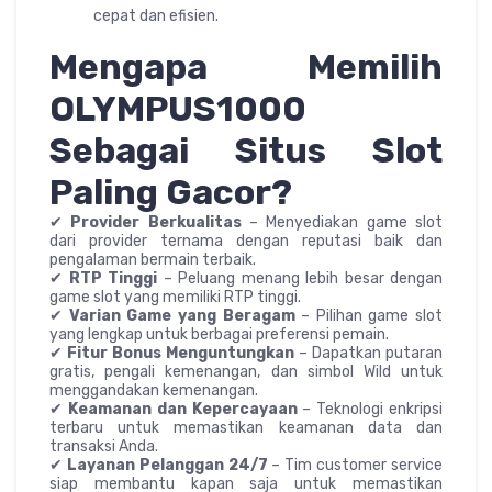
cepat dan efisien.
Mengapa Memilih
OLYMPUS1000
Sebagai Situs Slot
Paling Gacor?
✔
Provider Berkualitas
– Menyediakan game slot
dari provider ternama dengan reputasi baik dan
pengalaman bermain terbaik.
✔
RTP Tinggi
– Peluang menang lebih besar dengan
game slot yang memiliki RTP tinggi.
✔
Varian Game yang Beragam
– Pilihan game slot
yang lengkap untuk berbagai preferensi pemain.
✔
Fitur Bonus Menguntungkan
– Dapatkan putaran
gratis, pengali kemenangan, dan simbol Wild untuk
menggandakan kemenangan.
✔
Keamanan dan Kepercayaan
– Teknologi enkripsi
terbaru untuk memastikan keamanan data dan
transaksi Anda.
✔
Layanan Pelanggan 24/7
– Tim customer service
siap membantu kapan saja untuk memastikan