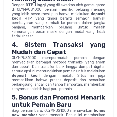
Dengan
RTP tinggi
yang ditawarkan oleh game-game
di OLYMPUS1000, pemain memiliki peluang menang
yang lebih besar meskipun hanya melakukan
deposit
kecil
. RTP yang tinggi berarti semakin banyak
pembayaran yang kembali ke pemain dalam jangka
panjang, memberikan peluang untuk meraih
kemenangan besar meski dengan modal yang tidak
terlalu besar.
4. Sistem Transaksi yang
Mudah dan Cepat
OLYMPUS1000 mempermudah pemain dengan
menyediakan berbagai metode transaksi yang aman
dan cepat. Dari transfer bank hingga dompet digital,
semua opsi ini memungkinkan pemain untuk melakukan
deposit kecil
dengan mudah. Situs ini juga
memastikan bahwa proses deposit dan penarikan
berlangsung lancar dan tanpa hambatan, memberikan
kenyamanan lebih bagi para pemain.
5. Bonus dan Promosi Menarik
untuk Pemain Baru
Bagi pemain baru, OLYMPUS1000 menawarkan
bonus
new member
yang menarik. Bonus ini memberikan