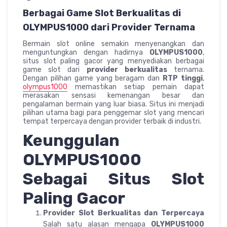
Berbagai Game Slot Berkualitas di
OLYMPUS1000 dari Provider Ternama
Bermain slot online semakin menyenangkan dan
menguntungkan dengan hadirnya
OLYMPUS1000
,
situs slot paling gacor yang menyediakan berbagai
game slot dari
provider berkualitas
ternama.
Dengan pilihan game yang beragam dan
RTP tinggi
,
olympus1000
memastikan setiap pemain dapat
merasakan sensasi kemenangan besar dan
pengalaman bermain yang luar biasa. Situs ini menjadi
pilihan utama bagi para penggemar slot yang mencari
tempat terpercaya dengan provider terbaik di industri.
Keunggulan
OLYMPUS1000
Sebagai Situs Slot
Paling Gacor
Provider Slot Berkualitas dan Terpercaya
Salah satu alasan mengapa
OLYMPUS1000