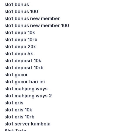
slot bonus
slot bonus 100
slot bonus new member
slot bonus new member 100
slot depo 10k
slot depo 10rb
slot depo 20k
slot depo 5k
slot deposit 10k
slot deposit 10rb
slot gacor
slot gacor hari ini
slot mahjong ways
slot mahjong ways 2
slot qris
slot qris 10k
slot qris 10rb
slot server kamboja
Slot Toto